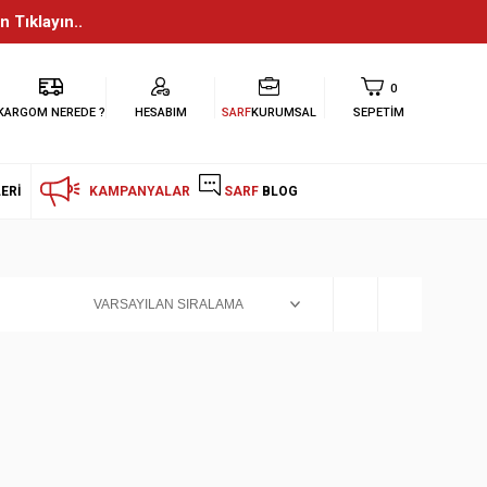
n Tıklayın..
0
KARGOM NEREDE ?
HESABIM
SARF
KURUMSAL
SEPETIM
ERI
KAMPANYALAR
SARF
BLOG