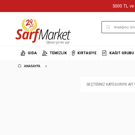
5000 TL ve 
GIDA
TEMIZLIK
KIRTASIYE
KAĞIT GRUBU
ANASAYFA
SEÇTIĞINIZ KATEGORIYE AI