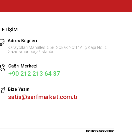
İLETIŞIM
Adres Bilgileri
Karayolları Mahallesi 568. Sokak No:14A İç Kapı No : 5
Gaziosmanpaşa/İstanbul
Çağrı Merkezi
+90 212 213 64 37
Bize Yazın
satis@sarfmarket.com.tr