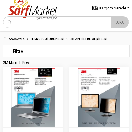
5000 TL ve Üzeri Alışverişlerde İstanbul İçi Kargo Bedava!
Kocaeli
ve Trakya İçin Tıklayın..
Kargom Nerede ?
ANASAYFA
TEKNOLOJI ÜRÜNLERI
EKRAN FILTRE ÇEŞITLERI
Filtre
3M Ekran Filtresi