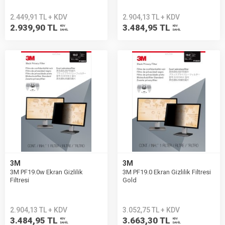
2.449,91 TL + KDV
2.904,13 TL + KDV
2.939,90 TL
3.484,95 TL
KDV
KDV
DAHİL
DAHİL
3M
3M
3M PF19.0w Ekran Gizlilik
3M PF19.0 Ekran Gizlilik Filtresi
Filtresi
Gold
2.904,13 TL + KDV
3.052,75 TL + KDV
3.484,95 TL
3.663,30 TL
KDV
KDV
DAHİL
DAHİL