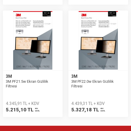
3M
3M
3M PF21.5w Ekran Gizlilik
3M PF22.0w Ekran Gizlilik
Filtresi
Filtresi
4.345,91 TL + KDV
4.439,31 TL + KDV
5.215,10 TL
5.327,18 TL
KDV
KDV
DAHİL
DAHİL