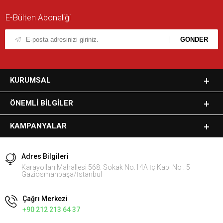
E-Bülten Aboneliği
KURUMSAL
ÖNEMLI BILGILER
KAMPANYALAR
Adres Bilgileri
Karayolları Mahallesi 568. Sokak No:14A İç Kapı No : 5
Gaziosmanpaşa/İstanbul
Çağrı Merkezi
+90 212 213 64 37