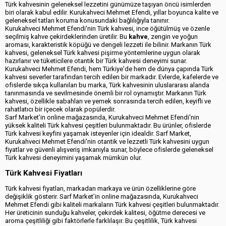
Türk kahvesinin geleneksel lezzetini günümüze taşıyan öncü isimlerden
biri olarak kabul edilir. Kurukahveci Mehmet Efendi, yıllar boyunca kalite ve
geleneksel tatları koruma konusundaki bağlılığıyla tanınır.
Kurukahveci Mehmet Efendi'nin Türk kahvesi, ince öğütülmüş ve özenle
seçilmiş kahve çekirdeklerinden üretilir. Bu
kahve
, zengin ve yoğun
aroması, karakteristik köpüğü ve dengeli lezzeti ile bilinir. Markanın Türk
kahvesi, geleneksel Türk kahvesi pişirme yöntemlerine uygun olarak
hazırlanır ve tüketicilere otantik bir Türk kahvesi deneyimi sunar.
Kurukahveci Mehmet Efendi, hem Türkiye'de hem de dünya çapında Türk
kahvesi severler tarafından tercih edilen bir markadır. Evlerde, kafelerde ve
ofislerde sıkça kullanılan bu marka, Türk kahvesinin uluslararası alanda
tanınmasında ve sevilmesinde önemli bir rol oynamıştır. Markanın Türk
kahvesi, özellikle sabahları ve yemek sonrasında tercih edilen, keyifli ve
rahatlatıcı bir içecek olarak popülerdir.
Sarf Market’in online mağazasında, Kurukahveci Mehmet Efendi'nin
yüksek kaliteli Türk kahvesi çeşitleri bulunmaktadır. Bu ürünler, ofislerde
Türk kahvesi keyfini yaşamak isteyenler için idealdir. Sarf Market,
Kurukahveci Mehmet Efendi'nin otantik ve lezzetli Türk kahvesini uygun
fiyatlar ve güvenli alışveriş imkanıyla sunar, böylece ofislerde geleneksel
Türk kahvesi deneyimini yaşamak mümkün olur.
Türk Kahvesi Fiyatları
Türk kahvesi fiyatları, markadan markaya ve ürün özelliklerine göre
değişiklik gösterir. Sarf Market’in online mağazasında, Kurukahveci
Mehmet Efendi gibi kaliteli markaların Türk kahvesi çeşitleri bulunmaktadır.
Her üreticinin sunduğu kahveler, çekirdek kalitesi, öğütme derecesi ve
aroma çeşitliliği gibi faktörlerle farklılaşır. Bu çeşitlilik, Türk kahvesi