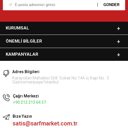
KURUMSAL
ÖNEMLI BILGILER
KAMPANYALAR
Adres Bilgileri
Karayolları Mahallesi 568. Sokak No:14A İç Kapı No : 5
Gaziosmanpaşa/İstanbul
Çağrı Merkezi
+90 212 213 64 37
Bize Yazın
satis@sarfmarket.com.tr