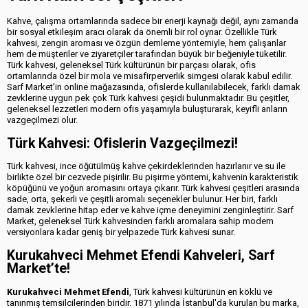
Kahve, çalışma ortamlarında sadece bir enerji kaynağı değil, aynı zamanda
bir sosyal etkileşim aracı olarak da önemli bir rol oynar. Özellikle Türk
kahvesi, zengin aroması ve özgün demleme yöntemiyle, hem çalışanlar
hem de müşteriler ve ziyaretçiler tarafından büyük bir beğeniyle tüketilir.
Türk kahvesi, geleneksel Türk kültürünün bir parçası olarak, ofis
ortamlarında özel bir mola ve misafirperverlik simgesi olarak kabul edilir.
Sarf Market’in online mağazasında, ofislerde kullanılabilecek, farklı damak
zevklerine uygun pek çok Türk kahvesi çeşidi bulunmaktadır. Bu çeşitler,
geleneksel lezzetleri modern ofis yaşamıyla buluşturarak, keyifli anların
vazgeçilmezi olur.
Türk Kahvesi: Ofislerin Vazgeçilmezi!
Türk kahvesi, ince öğütülmüş kahve çekirdeklerinden hazırlanır ve su ile
birlikte özel bir cezvede pişirilir. Bu pişirme yöntemi, kahvenin karakteristik
köpüğünü ve yoğun aromasını ortaya çıkarır. Türk kahvesi çeşitleri arasında
sade, orta, şekerli ve çeşitli aromalı seçenekler bulunur. Her biri, farklı
damak zevklerine hitap eder ve kahve içme deneyimini zenginleştirir. Sarf
Market, geleneksel Türk kahvesinden farklı aromalara sahip modern
versiyonlara kadar geniş bir yelpazede Türk kahvesi sunar.
Kurukahveci Mehmet Efendi Kahveleri, Sarf
Market’te!
Kurukahveci Mehmet Efendi
, Türk kahvesi kültürünün en köklü ve
tanınmış temsilcilerinden biridir. 1871 yılında İstanbul'da kurulan bu marka,