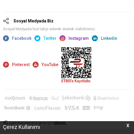
Sosyal Medyada Biz
Sosyal Medyada bizi takip ederek destek olabilirsiniz.
Facebook
Twitter
Instagram
Linkedin
Pinterest
YouTube
Sarf Kurumsal'a giriş için
tıklayın.
X
Çerez Kullanımı