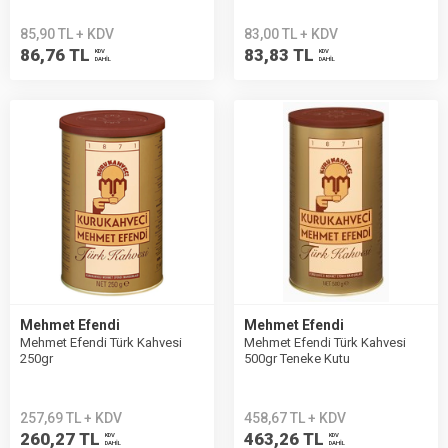
85,90 TL + KDV
83,00 TL + KDV
86,76 TL
83,83 TL
KDV
KDV
DAHİL
DAHİL
Mehmet Efendi
Mehmet Efendi
Mehmet Efendi Türk Kahvesi
Mehmet Efendi Türk Kahvesi
250gr
500gr Teneke Kutu
257,69 TL + KDV
458,67 TL + KDV
260,27 TL
463,26 TL
KDV
KDV
DAHİL
DAHİL