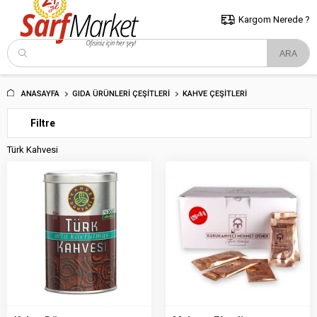
5000 TL ve Üzeri Alışverişlerde İstanbul İçi Kargo Bedava!
Kocaeli
ve Trakya İçin Tıklayın..
Kargom Nerede ?
ANASAYFA
GIDA ÜRÜNLERI ÇEŞITLERI
KAHVE ÇEŞITLERI
Filtre
Türk Kahvesi