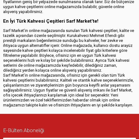
fiyatlarının geniş bir yelpazede sunulmasına olanak tanır. Siz de bütçenize
uygun kahve çeşitlerini online mağazamızda bulabilir, güvenle online
alışveriş yapabilirsiniz.
En İyi Türk Kahvesi Çeşitleri Sarf Market’te!
Sarf Market’in online mağazasında sunulan Türk kahvesi çeşitleri, kalite ve
tazelik açısından özenle seçilmiştir. Kurukahveci Mehmet Efendi gibi
prestijli markaların beğenilerinize sunduğu bu kahveler, her zevke ve
ihtiyaca uygun alternatifler içerir. Online mağazada, kullanıcı dostu arayüz
sayesinde kahve çeşitleri kolayca incelenebilir fiyat gibi kriterlere göre
filtreleme yapılabilir. Böylece, ofisiniz için en uygun Türk kahvesi
seçeneklerini hızlı ve kolay bir şekilde bulabilirsiniz. Ayrıca Türk kahvesi
setlerini de online mağazamızda keşfedebilir, dilediğiniz zaman,
dilediğiniz yerden kolayca online alışveriş yapabilirsiniz.
Sarf Market’in online mağazasında, ofisiniz için gerekli olan tüm Türk
kahvesi çeşitlerini bulabilirsiniz. Kaliteli ve otantik kahve seçeneklerimizle,
çalışanlarınızın ve ziyaretçilerinizin gün boyunca keyifli anlar yaşamasını
sağlayabilirsiniz. Uygun fiyatlar ve güvenli alışveriş imkanı ile Sarf Market,
ofis içecek ihtiyaçlarınızı karşılamak için ideal bir seçenektir. Yeni
ürünlerimizden ve özel tekliflerimizden haberdar olmak için online
mağazamızı takipte kalın ve ofisinizin ihtiyaçlarını en iyi şekilde karşılayın.
E-Bülten Aboneliği