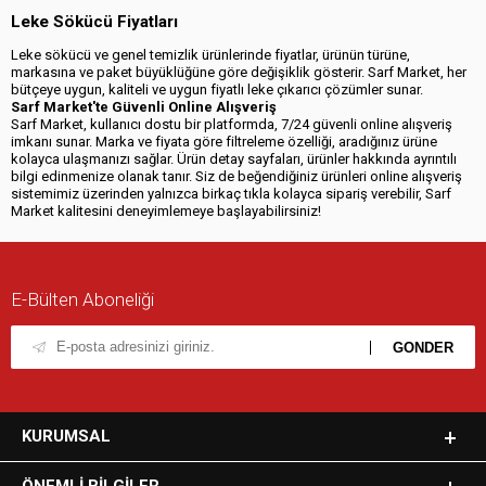
Leke Sökücü Fiyatları
Leke sökücü ve genel temizlik ürünlerinde fiyatlar, ürünün türüne,
markasına ve paket büyüklüğüne göre değişiklik gösterir. Sarf Market, her
bütçeye uygun, kaliteli ve uygun fiyatlı leke çıkarıcı çözümler sunar.
Sarf Market'te Güvenli Online Alışveriş
Sarf Market, kullanıcı dostu bir platformda, 7/24 güvenli online alışveriş
imkanı sunar. Marka ve fiyata göre filtreleme özelliği, aradığınız ürüne
kolayca ulaşmanızı sağlar. Ürün detay sayfaları, ürünler hakkında ayrıntılı
bilgi edinmenize olanak tanır. Siz de beğendiğiniz ürünleri online alışveriş
sistemimiz üzerinden yalnızca birkaç tıkla kolayca sipariş verebilir, Sarf
Market kalitesini deneyimlemeye başlayabilirsiniz!
E-Bülten Aboneliği
KURUMSAL
ÖNEMLI BILGILER