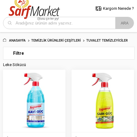
5000 TL ve Üzeri Alışverişlerde İstanbul İçi Kargo Bedava!
Kocaeli
ve Trakya İçin Tıklayın..
Kargom Nerede ?
ANASAYFA
TEMIZLIK ÜRÜNLERI ÇEŞITLERI
TUVALET TEMIZLEYICILER
Filtre
Leke Sökücü