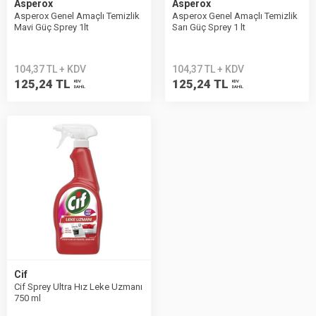
Asperox
Asperox
Asperox Genel Amaçlı Temizlik
Asperox Genel Amaçlı Temizlik
Mavi Güç Sprey 1lt
Sarı Güç Sprey 1 lt
104,37 TL + KDV
104,37 TL + KDV
125,24 TL
125,24 TL
KDV
KDV
DAHİL
DAHİL
Cif
Cif Sprey Ultra Hız Leke Uzmanı
750 ml