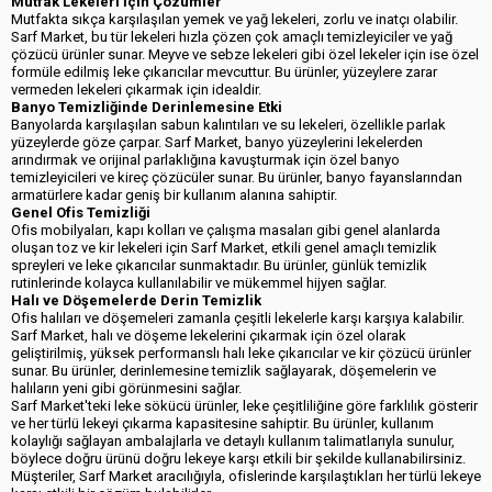
Mutfak Lekeleri İçin Çözümler
Mutfakta sıkça karşılaşılan yemek ve yağ lekeleri, zorlu ve inatçı olabilir.
Sarf Market, bu tür lekeleri hızla çözen çok amaçlı temizleyiciler ve yağ
çözücü ürünler sunar. Meyve ve sebze lekeleri gibi özel lekeler için ise özel
formüle edilmiş leke çıkarıcılar mevcuttur. Bu ürünler, yüzeylere zarar
vermeden lekeleri çıkarmak için idealdir.
Banyo Temizliğinde Derinlemesine Etki
Banyolarda karşılaşılan sabun kalıntıları ve su lekeleri, özellikle parlak
yüzeylerde göze çarpar. Sarf Market, banyo yüzeylerini lekelerden
arındırmak ve orijinal parlaklığına kavuşturmak için özel banyo
temizleyicileri ve kireç çözücüler sunar. Bu ürünler, banyo fayanslarından
armatürlere kadar geniş bir kullanım alanına sahiptir.
Genel Ofis Temizliği
Ofis mobilyaları, kapı kolları ve çalışma masaları gibi genel alanlarda
oluşan toz ve kir lekeleri için Sarf Market, etkili genel amaçlı temizlik
spreyleri ve leke çıkarıcılar sunmaktadır. Bu ürünler, günlük temizlik
rutinlerinde kolayca kullanılabilir ve mükemmel hijyen sağlar.
Halı ve Döşemelerde Derin Temizlik
Ofis halıları ve döşemeleri zamanla çeşitli lekelerle karşı karşıya kalabilir.
Sarf Market, halı ve döşeme lekelerini çıkarmak için özel olarak
geliştirilmiş, yüksek performanslı halı leke çıkarıcılar ve kir çözücü ürünler
sunar. Bu ürünler, derinlemesine temizlik sağlayarak, döşemelerin ve
halıların yeni gibi görünmesini sağlar.
Sarf Market'teki leke sökücü ürünler, leke çeşitliliğine göre farklılık gösterir
ve her türlü lekeyi çıkarma kapasitesine sahiptir. Bu ürünler, kullanım
kolaylığı sağlayan ambalajlarla ve detaylı kullanım talimatlarıyla sunulur,
böylece doğru ürünü doğru lekeye karşı etkili bir şekilde kullanabilirsiniz.
Müşteriler, Sarf Market aracılığıyla, ofislerinde karşılaştıkları her türlü lekeye