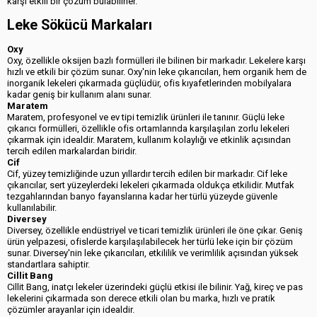
karşı etkili bir çözüm bulabilirler.
Leke Sökücü Markaları
Oxy
Oxy, özellikle oksijen bazlı formülleri ile bilinen bir markadır. Lekelere karşı
hızlı ve etkili bir çözüm sunar. Oxy'nin leke çıkarıcıları, hem organik hem de
inorganik lekeleri çıkarmada güçlüdür, ofis kıyafetlerinden mobilyalara
kadar geniş bir kullanım alanı sunar.
Maratem
Maratem, profesyonel ve ev tipi temizlik ürünleri ile tanınır. Güçlü leke
çıkarıcı formülleri, özellikle ofis ortamlarında karşılaşılan zorlu lekeleri
çıkarmak için idealdir. Maratem, kullanım kolaylığı ve etkinlik açısından
tercih edilen markalardan biridir.
Cif
Cif, yüzey temizliğinde uzun yıllardır tercih edilen bir markadır. Cif leke
çıkarıcılar, sert yüzeylerdeki lekeleri çıkarmada oldukça etkilidir. Mutfak
tezgahlarından banyo fayanslarına kadar her türlü yüzeyde güvenle
kullanılabilir.
Diversey
Diversey, özellikle endüstriyel ve ticari temizlik ürünleri ile öne çıkar. Geniş
ürün yelpazesi, ofislerde karşılaşılabilecek her türlü leke için bir çözüm
sunar. Diversey'nin leke çıkarıcıları, etkililik ve verimlilik açısından yüksek
standartlara sahiptir.
Cillit Bang
Cillit Bang, inatçı lekeler üzerindeki güçlü etkisi ile bilinir. Yağ, kireç ve pas
lekelerini çıkarmada son derece etkili olan bu marka, hızlı ve pratik
çözümler arayanlar için idealdir.