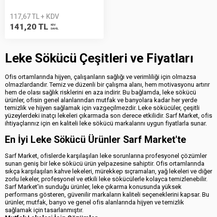
117,67 TL + KDV
141,20 TL
KDV
DAHİL
Leke Sökücü Çeşitleri ve Fiyatları
Ofis ortamlarında hijyen, çalışanların sağlığı ve verimliliği için olmazsa
olmazlardandır. Temiz ve düzenli bir çalışma alanı, hem motivasyonu artırır
hem de olası sağlık risklerini en aza indirir. Bu bağlamda, leke sökücü
ürünler, ofisin genel alanlarından mutfak ve banyolara kadar her yerde
temizlik ve hijyen sağlamak için vazgeçilmezdir. Leke sökücüler, çeşitli
yüzeylerdeki inatçı lekeleri çıkarmada son derece etkilidir. Sarf Market, ofis
ihtiyaçlarınız için en kaliteli leke sökücü markalarını uygun fiyatlarla sunar.
En İyi Leke Sökücü Ürünler Sarf Market'te
Sarf Market, ofislerde karşılaşılan leke sorunlarına profesyonel çözümler
sunan geniş bir leke sökücü ürün yelpazesine sahiptir. Ofis ortamlarında
sıkça karşılaşılan kahve lekeleri, mürekkep sıçramaları, yağ lekeleri ve diğer
zorlu lekeler, profesyonel ve etkili leke sökücülerle kolayca temizlenebilir.
Sarf Market'in sunduğu ürünler, leke çıkarma konusunda yüksek
performans gösteren, güvenilir markaların kaliteli seçeneklerini kapsar. Bu
ürünler, mutfak, banyo ve genel ofis alanlarında hijyen ve temizlik
sağlamak için tasarlanmıştır.