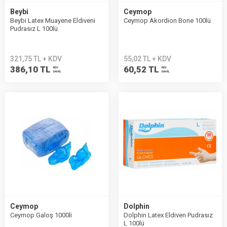
Beybi
Ceymop
Beybi Latex Muayene Eldiveni
Ceymop Akordion Bone 100lü
Pudrasız L 100lü
321,75 TL + KDV
55,02 TL + KDV
386,10 TL
60,52 TL
KDV
KDV
DAHİL
DAHİL
Ceymop
Dolphin
Ceymop Galoş 1000li
Dolphin Latex Eldiven Pudrasız
L 100lü