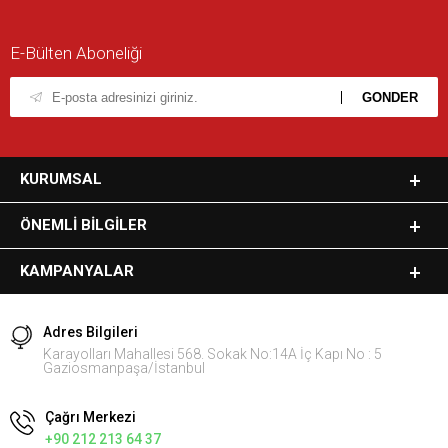
E-Bülten Aboneliği
KURUMSAL
ÖNEMLI BILGILER
KAMPANYALAR
Adres Bilgileri
Karayolları Mahallesi 568. Sokak No:14A İç Kapı No : 5
Gaziosmanpaşa/İstanbul
Çağrı Merkezi
+90 212 213 64 37