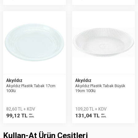
Akyıldız
Akyıldız
Akyıldız Plastik Tabak 17cm
Akyıldız Plastik Tabak Büyük
100lü
19cm 100lü
82,60 TL + KDV
109,20 TL + KDV
99,12 TL
131,04 TL
KDV
KDV
DAHİL
DAHİL
Kullan-At Ürün Çeşitleri