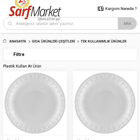
5000 TL ve Üzeri Alışverişlerde İstanbul İçi Kargo Bedava!
Kocaeli
ve Trakya İçin Tıklayın..
Kargom Nerede ?
ANASAYFA
GIDA ÜRÜNLERI ÇEŞITLERI
TEK KULLANIMLIK ÜRÜNLER
Filtre
Plastik Kullan At Ürün