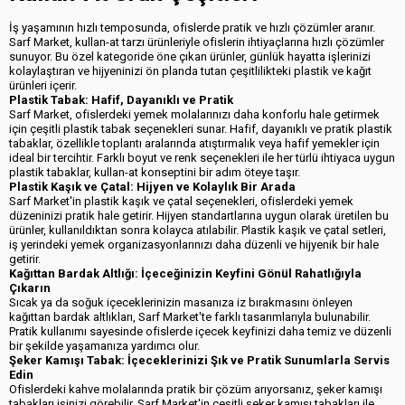
İş yaşamının hızlı temposunda, ofislerde pratik ve hızlı çözümler aranır.
Sarf Market, kullan-at tarzı ürünleriyle ofislerin ihtiyaçlarına hızlı çözümler
sunuyor. Bu özel kategoride öne çıkan ürünler, günlük hayatta işlerinizi
kolaylaştıran ve hijyeninizi ön planda tutan çeşitlilikteki plastik ve kağıt
ürünleri içerir.
Plastik Tabak: Hafif, Dayanıklı ve Pratik
Sarf Market, ofislerdeki yemek molalarınızı daha konforlu hale getirmek
için çeşitli plastik tabak seçenekleri sunar. Hafif, dayanıklı ve pratik plastik
tabaklar, özellikle toplantı aralarında atıştırmalık veya hafif yemekler için
ideal bir tercihtir. Farklı boyut ve renk seçenekleri ile her türlü ihtiyaca uygun
plastik tabaklar, kullan-at konseptini bir adım öteye taşır.
Plastik Kaşık ve Çatal: Hijyen ve Kolaylık Bir Arada
Sarf Market'in plastik kaşık ve çatal seçenekleri, ofislerdeki yemek
düzeninizi pratik hale getirir. Hijyen standartlarına uygun olarak üretilen bu
ürünler, kullanıldıktan sonra kolayca atılabilir. Plastik kaşık ve çatal setleri,
iş yerindeki yemek organizasyonlarınızı daha düzenli ve hijyenik bir hale
getirir.
Kağıttan Bardak Altlığı: İçeceğinizin Keyfini Gönül Rahatlığıyla
Çıkarın
Sıcak ya da soğuk içeceklerinizin masanıza iz bırakmasını önleyen
kağıttan bardak altlıkları, Sarf Market'te farklı tasarımlarıyla bulunabilir.
Pratik kullanımı sayesinde ofislerde içecek keyfinizi daha temiz ve düzenli
bir şekilde yaşamanıza yardımcı olur.
Şeker Kamışı Tabak: İçeceklerinizi Şık ve Pratik Sunumlarla Servis
Edin
Ofislerdeki kahve molalarında pratik bir çözüm arıyorsanız, şeker kamışı
tabakları işinizi görebilir. Sarf Market'in çeşitli şeker kamışı tabakları ile