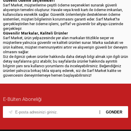
Güvenli Ödeme Seçenekleri
Sarf Market, müşterilerine çeşitli ödeme seçenekleri sunarak güvenli
alışverişin temelini oluşturur. Havale veya kredi kartı ile ödeme imkanları,
kullanıcılara esneklik sağlar. Güvenlik önlemleriyle desteklenen ödeme
sistemleri, müşteri bilgilerinin korunmasını garanti eder. Sarf Market'te
gerçekleştirilen her ödeme işlemi, şeffaf ve güvenilir bir altyapı üzerinde
gerçekleşir.
Güvenilir Markalar, Kaliteli Ürünler
Sarf Market, ürün yelpazesinde yer alan markaları titizlikle seçer ve
müşterilere yalnızca güvenilir ve kaliteli ürünleri sunar. Marka sadakati ve
ürün kalitesi, müşteri memnuniyetini artırır ve alışverişin güvenli bir deneyim
olmasını sağlar.
Siz de ilginizi çeken ürünler hakkında daha detaylı bilgi almak için ilgili ürün
detay sayfalarına göz atabilir, bu sayfalarda ürünler hakkında ayrıntılı
bilginin yanı sıra kullanıcı yorumlarını da inceleyebilirsiniz. Beğendiğiniz
ürünleri yalnızca birkaç tıkla sipariş ederek, siz de Sarf Market kalite ve
güvencesini deneyimlemeye hemen başlayabilirsiniz!
E-Bülten Aboneliği