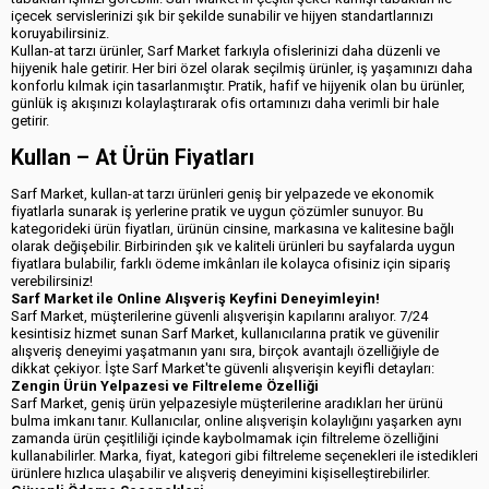
içecek servislerinizi şık bir şekilde sunabilir ve hijyen standartlarınızı
koruyabilirsiniz.
Kullan-at tarzı ürünler, Sarf Market farkıyla ofislerinizi daha düzenli ve
hijyenik hale getirir. Her biri özel olarak seçilmiş ürünler, iş yaşamınızı daha
konforlu kılmak için tasarlanmıştır. Pratik, hafif ve hijyenik olan bu ürünler,
günlük iş akışınızı kolaylaştırarak ofis ortamınızı daha verimli bir hale
getirir.
Kullan – At Ürün Fiyatları
Sarf Market, kullan-at tarzı ürünleri geniş bir yelpazede ve ekonomik
fiyatlarla sunarak iş yerlerine pratik ve uygun çözümler sunuyor. Bu
kategorideki ürün fiyatları, ürünün cinsine, markasına ve kalitesine bağlı
olarak değişebilir. Birbirinden şık ve kaliteli ürünleri bu sayfalarda uygun
fiyatlara bulabilir, farklı ödeme imkânları ile kolayca ofisiniz için sipariş
verebilirsiniz!
Sarf Market ile Online Alışveriş Keyfini Deneyimleyin!
Sarf Market, müşterilerine güvenli alışverişin kapılarını aralıyor. 7/24
kesintisiz hizmet sunan Sarf Market, kullanıcılarına pratik ve güvenilir
alışveriş deneyimi yaşatmanın yanı sıra, birçok avantajlı özelliğiyle de
dikkat çekiyor. İşte Sarf Market'te güvenli alışverişin keyifli detayları:
Zengin Ürün Yelpazesi ve Filtreleme Özelliği
Sarf Market, geniş ürün yelpazesiyle müşterilerine aradıkları her ürünü
bulma imkanı tanır. Kullanıcılar, online alışverişin kolaylığını yaşarken aynı
zamanda ürün çeşitliliği içinde kaybolmamak için filtreleme özelliğini
kullanabilirler. Marka, fiyat, kategori gibi filtreleme seçenekleri ile istedikleri
ürünlere hızlıca ulaşabilir ve alışveriş deneyimini kişiselleştirebilirler.