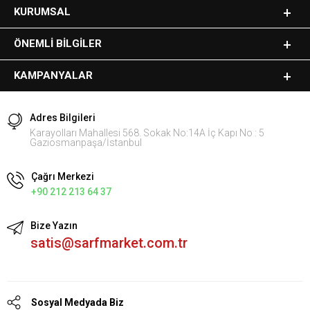
KURUMSAL
ÖNEMLI BILGILER
KAMPANYALAR
Adres Bilgileri
Karayolları Mahallesi 568. Sokak No:14A İç Kapı No : 5
Gaziosmanpaşa/İstanbul
Çağrı Merkezi
+90 212 213 64 37
Bize Yazın
satis@sarfmarket.com.tr
Sosyal Medyada Biz