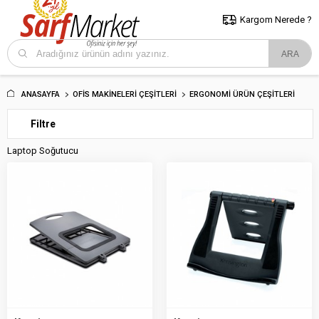
5000 TL ve Üzeri Alışverişlerde İstanbul İçi Kargo Bedava!
Kocaeli
ve Trakya İçin Tıklayın..
Kargom Nerede ?
ANASAYFA
OFIS MAKINELERI ÇEŞITLERI
ERGONOMI ÜRÜN ÇEŞITLERI
Filtre
Laptop Soğutucu