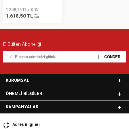
1.348,75 TL + KDV
1.618,50 TL
KDV
DAHİL
E-Bülten Aboneliği
KURUMSAL
ÖNEMLI BILGILER
KAMPANYALAR
Adres Bilgileri