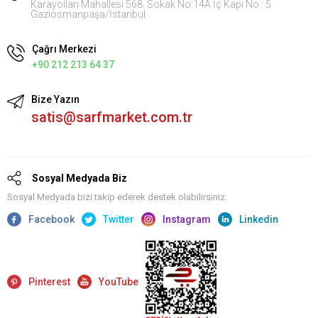
Karayolları Mahallesi 568. Sokak No:14A İç Kapı No : 5
Gaziosmanpaşa/İstanbul
Çağrı Merkezi
+90 212 213 64 37
Bize Yazın
satis@sarfmarket.com.tr
Sosyal Medyada Biz
Sosyal Medyada bizi takip ederek destek olabilirsiniz.
Facebook
Twitter
Instagram
Linkedin
Pinterest
YouTube