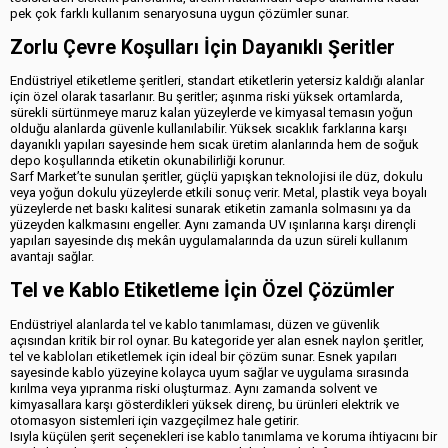
pek çok farklı kullanım senaryosuna uygun çözümler sunar.
Zorlu Çevre Koşulları İçin Dayanıklı Şeritler
Endüstriyel etiketleme şeritleri, standart etiketlerin yetersiz kaldığı alanlar
için özel olarak tasarlanır. Bu şeritler; aşınma riski yüksek ortamlarda,
sürekli sürtünmeye maruz kalan yüzeylerde ve kimyasal temasın yoğun
olduğu alanlarda güvenle kullanılabilir. Yüksek sıcaklık farklarına karşı
dayanıklı yapıları sayesinde hem sıcak üretim alanlarında hem de soğuk
depo koşullarında etiketin okunabilirliği korunur.
Sarf Market’te sunulan şeritler, güçlü yapışkan teknolojisi ile düz, dokulu
veya yoğun dokulu yüzeylerde etkili sonuç verir. Metal, plastik veya boyalı
yüzeylerde net baskı kalitesi sunarak etiketin zamanla solmasını ya da
yüzeyden kalkmasını engeller. Aynı zamanda UV ışınlarına karşı dirençli
yapıları sayesinde dış mekân uygulamalarında da uzun süreli kullanım
avantajı sağlar.
Tel ve Kablo Etiketleme İçin Özel Çözümler
Endüstriyel alanlarda tel ve kablo tanımlaması, düzen ve güvenlik
açısından kritik bir rol oynar. Bu kategoride yer alan esnek naylon şeritler,
tel ve kabloları etiketlemek için ideal bir çözüm sunar. Esnek yapıları
sayesinde kablo yüzeyine kolayca uyum sağlar ve uygulama sırasında
kırılma veya yıpranma riski oluşturmaz. Aynı zamanda solvent ve
kimyasallara karşı gösterdikleri yüksek direnç, bu ürünleri elektrik ve
otomasyon sistemleri için vazgeçilmez hale getirir.
Isıyla küçülen şerit seçenekleri ise kablo tanımlama ve koruma ihtiyacını bir