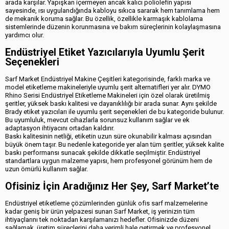
arada karşılar. Yapışkan içermeyen ancak kalıcı poliolefin yapısı
sayesinde, ısı uygulandığında kabloyu sıkıca sararak hem tanımlama hem
de mekanik koruma sağlar. Bu özellik, özellikle karmaşık kablolama
sistemlerinde düzenin korunmasına ve bakım süreçlerinin kolaylaşmasına
yardımcı olur.
Endüstriyel Etiket Yazıcılarıyla Uyumlu Şerit
Seçenekleri
Sarf Market Endüstriyel Makine Çeşitleri kategorisinde, farklı marka ve
model etiketleme makineleriyle uyumlu şerit alternatifleri yer alır. DYMO
Rhino Serisi Endüstriyel Etiketleme Makineleri için özel olarak üretilmiş
şeritler, yüksek baskı kalitesi ve dayanıklılığı bir arada sunar. Aynı şekilde
Brady etiket yazıcıları ile uyumlu şerit seçenekleri de bu kategoride bulunur.
Bu uyumluluk, mevcut cihazlarla sorunsuz kullanım sağlar ve ek
adaptasyon ihtiyacını ortadan kaldırır.
Baskı kalitesinin netliği, etiketin uzun süre okunabilir kalması açısından
büyük önem taşır. Bu nedenle kategoride yer alan tüm şeritler, yüksek kalite
baskı performansı sunacak şekilde dikkatle seçilmiştir. Endüstriyel
standartlara uygun malzeme yapısı, hem profesyonel görünüm hem de
uzun ömürlü kullanım sağlar.
Ofisiniz İçin Aradığınız Her Şey, Sarf Market’te
Endüstriyel etiketleme çözümlerinden günlük ofis sarf malzemelerine
kadar geniş bir ürün yelpazesi sunan Sarf Market, iş yerinizin tüm
ihtiyaçlarını tek noktadan karşılamanızı hedefler. Ofisinizde düzeni
sağlamak, üretim süreçlerini daha verimli hale getirmek ve profesyonel