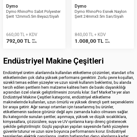
Dymo
Dymo
Dymo RhinoPro Sabit Polyester
Dymo RhinoPro Esnek Naylon
Şerit 12mmx5.5m Beyaz/Siyah
Şerit 24mmx3.5m Sarı/Siyah
18483
1734525
660,00 TL + KDV
840,00 TL + KDV
792,00 TL
1.008,00 TL
KDV
KDV
DAHİL
DAHİL
Endüstriyel Makine Çeşitleri
Endüstriyel üretim alanlarında kullanılan etiketleme çözümleri, standart ofis
etiketlerinden çok daha yüksek performans gerektirir. Zorlu çevre koşulları,
sürekli temas edilen yüzeyler ve uzun süreli kullanım beklentisi, bu alanda
tercih edilen şeritlerin hem malzeme kalitesi hem de baskı dayanıklılığı
açısından özel olarak geliştirilmesini zorunlu kılar. Sarf Market’te yer alan
Endüstriyel Makine Çeşitleri kategorisi, endüstriyel etiketleme
makinelerinde kullanılan, uzun ömürlü ve yüksek dirençli şerit seçeneklerini
bir araya getirir. Ağır sanayi ortamları için tasarlanmış bu ürünler,
etiketlemenin sadece görünür değil aynı zamanda kalıcı olmasını sağlar.
Bu kategoride sunulan şeritler; aşınmaya, yüksek ve düşük sıcaklıklara,
kimyasallara, çözücülere, suya ve UV ışınlarına karşı direnç gösterecek
şekilde geliştirilmiştir. Güçlü yapışkan yapıları sayesinde farklı yüzeylere
güvenle tutunur ve uzun süre boyunca performansını korur. Endüstriyel
tesislerden elektrik panolarına, üretim hatlarından depo alanlarına kadar