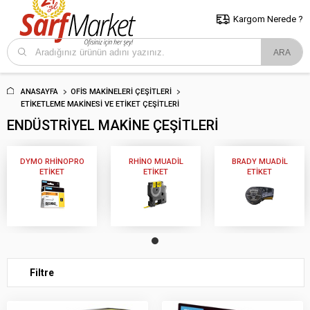
5000 TL ve Üzeri Alışverişlerde İstanbul İçi Kargo Bedava!
Kocaeli
ve Trakya İçin Tıklayın..
Kargom Nerede ?
ANASAYFA
OFIS MAKINELERI ÇEŞITLERI
ETIKETLEME MAKINESI VE ETIKET ÇEŞITLERI
ENDÜSTRIYEL MAKINE ÇEŞITLERI
DYMO RHINOPRO
RHINO MUADIL
BRADY MUADIL
ETIKET
ETIKET
ETIKET
Filtre