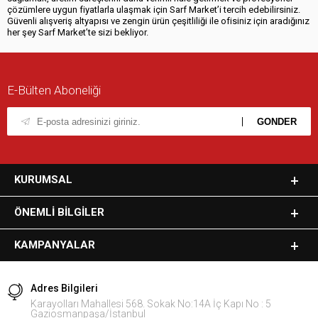
çözümlere uygun fiyatlarla ulaşmak için Sarf Market’i tercih edebilirsiniz.
Güvenli alışveriş altyapısı ve zengin ürün çeşitliliği ile ofisiniz için aradığınız
her şey Sarf Market’te sizi bekliyor.
E-Bülten Aboneliği
KURUMSAL
ÖNEMLI BILGILER
KAMPANYALAR
Adres Bilgileri
Karayolları Mahallesi 568. Sokak No:14A İç Kapı No : 5
Gaziosmanpaşa/İstanbul