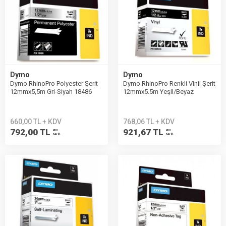
Dymo
Dymo
Dymo RhinoPro Polyester Şerit
Dymo RhinoPro Renkli Vinil Şerit
12mmx5,5m Gri-Siyah 18486
12mmx5.5m Yeşil/Beyaz
1805414
660,00 TL + KDV
768,06 TL + KDV
792,00 TL
921,67 TL
KDV
KDV
DAHİL
DAHİL