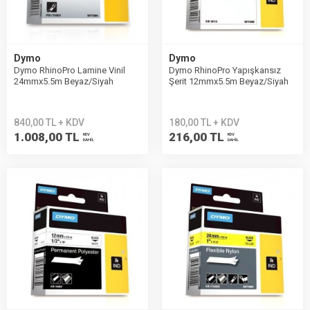
Dymo
Dymo
Dymo RhinoPro Lamine Vinil
Dymo RhinoPro Yapışkansız
24mmx5.5m Beyaz/Siyah
Şerit 12mmx5.5m Beyaz/Siyah
1734821
18113
840,00 TL + KDV
180,00 TL + KDV
1.008,00 TL
216,00 TL
KDV
KDV
DAHİL
DAHİL