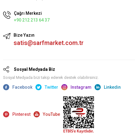
Çağrı Merkezi
+90 212 213 64 37
Bize Yazın
satis@sarfmarket.com.tr
Sosyal Medyada Biz
Sosyal Medyada bizi takip ederek destek olabilirsiniz.
Facebook
Twitter
Instagram
Linkedin
Pinterest
YouTube