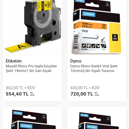
Etiketim
Dymo
Muadil Rhino Pro Isıyla Küçülen
Dymo Rhino Renkli Vinil Şerit
Şerit 19mmx1.5m Sarı-Siyah
12mmx5,5m Siyah-Turuncu
18058
18435
462,00 TL + KDV
600,00 TL + KDV
554,40 TL
720,00 TL
KDV
KDV
DAHİL
DAHİL