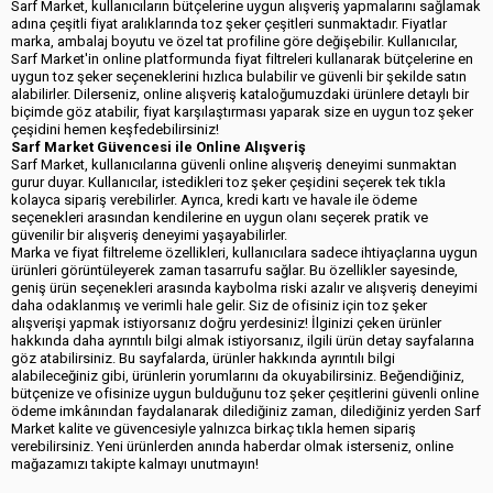
Sarf Market, kullanıcıların bütçelerine uygun alışveriş yapmalarını sağlamak
adına çeşitli fiyat aralıklarında toz şeker çeşitleri sunmaktadır. Fiyatlar
marka, ambalaj boyutu ve özel tat profiline göre değişebilir. Kullanıcılar,
Sarf Market'in online platformunda fiyat filtreleri kullanarak bütçelerine en
uygun toz şeker seçeneklerini hızlıca bulabilir ve güvenli bir şekilde satın
alabilirler. Dilerseniz, online alışveriş kataloğumuzdaki ürünlere detaylı bir
biçimde göz atabilir, fiyat karşılaştırması yaparak size en uygun toz şeker
çeşidini hemen keşfedebilirsiniz!
Sarf Market Güvencesi ile Online Alışveriş
Sarf Market, kullanıcılarına güvenli online alışveriş deneyimi sunmaktan
gurur duyar. Kullanıcılar, istedikleri toz şeker çeşidini seçerek tek tıkla
kolayca sipariş verebilirler. Ayrıca, kredi kartı ve havale ile ödeme
seçenekleri arasından kendilerine en uygun olanı seçerek pratik ve
güvenilir bir alışveriş deneyimi yaşayabilirler.
Marka ve fiyat filtreleme özellikleri, kullanıcılara sadece ihtiyaçlarına uygun
ürünleri görüntüleyerek zaman tasarrufu sağlar. Bu özellikler sayesinde,
geniş ürün seçenekleri arasında kaybolma riski azalır ve alışveriş deneyimi
daha odaklanmış ve verimli hale gelir. Siz de ofisiniz için toz şeker
alışverişi yapmak istiyorsanız doğru yerdesiniz! İlginizi çeken ürünler
hakkında daha ayrıntılı bilgi almak istiyorsanız, ilgili ürün detay sayfalarına
göz atabilirsiniz. Bu sayfalarda, ürünler hakkında ayrıntılı bilgi
alabileceğiniz gibi, ürünlerin yorumlarını da okuyabilirsiniz. Beğendiğiniz,
bütçenize ve ofisinize uygun bulduğunu toz şeker çeşitlerini güvenli online
ödeme imkânından faydalanarak dilediğiniz zaman, dilediğiniz yerden Sarf
Market kalite ve güvencesiyle yalnızca birkaç tıkla hemen sipariş
verebilirsiniz. Yeni ürünlerden anında haberdar olmak isterseniz, online
mağazamızı takipte kalmayı unutmayın!