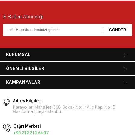
E-Bülten Aboneliği
KURUMSAL
ÖNEMLI BILGILER
KAMPANYALAR
Adres Bilgileri
Karayolları Mahallesi 568. Sokak No:14A İç Kapı No : 5
Gaziosmanpaşa/İstanbul
Çağrı Merkezi
+90 212 213 64 37