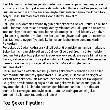
Sarf Market'in her beğeniye hitap eden son derece geniş ürün yelpazesi
içinde öne çıkan toz şeker markalarından olan Balküpü ve Pekşeker, kaliteli
ürünleri ve zengin aroma seçenekleriyle müşterilerin damak zevkine hitap
ediyor. Gelin, bu markalara biraz daha detaylı bakalım…
Balküpü
Balküpü, Türk damak zevkine uygun geleneksel toz şeker üretimi ile bilinen
köklü bir markadır. Yılların verdiği deneyimle üretilen Balküpü toz şekerleri,
ince taneli yapısı ve benzersiz lezzetiyle öne çıkar. Özellikle çay ve kahve
gibi sıcak içeceklerle mükemmel bir uyum sağlayan Balküpü toz şekerleri,
Sarf Market'te uygun fiyatlarla kullanıcıların beğenisine sunulmaktadır.
Pekşeker
Pekşeker, doğadan sofralara kaliteli şeker üretimiyle tanınan bir markadır.
Şeker kamışından elde edilen doğal içeriği ve özel üretim yöntemleriyle
üretilen Pekşeker toz şekerleri, içeceklere ve yiyeceklere eşsiz bir tat katar.
Beyaz, kahverengi ve pudra şeker gibi farklı çeşitleri bulunan Pekşeker, her
damak zevkine uygun seçenekleriyle Sarf Market müşterilerine
sunulmaktadır.
Her iki marka da özenle seçilmiş kaliteli şeker kamışlarından elde edilen
hammaddelerle üretim yapmaktadır. Bu sayede, kullanıcılar en doğal ve
lezzetli toz şekerleri Sarf Market üzerinden temin edebilirler. Balküpü ve
Pekşeker, pratik ambalajlarıyla da dikkat çeker ve kullanıcıların günlük
hayatta rahatlıkla kullanabilecekleri şekilde tasarlanmıştır. Siz de Sarf
Market kalite ve güvencesiyle, ofis ortamınızı Balküpü ve Pekşeker
ürünlerini kullanarak tatlandırabilirsiniz!
Toz Şeker Fiyatları