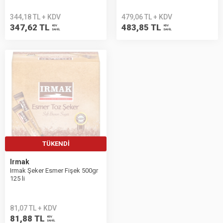
344,18 TL + KDV
479,06 TL + KDV
347,62 TL
483,85 TL
KDV
KDV
DAHİL
DAHİL
TÜKENDI
Irmak
Irmak Şeker Esmer Fişek 500gr
125 li
81,07 TL + KDV
81,88 TL
KDV
DAHİL