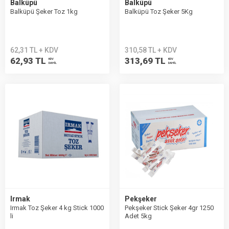
Balküpü
Balküpü
Balküpü Şeker Toz 1kg
Balküpü Toz Şeker 5Kg
62,31 TL + KDV
310,58 TL + KDV
62,93 TL
313,69 TL
KDV
KDV
DAHİL
DAHİL
Irmak
Pekşeker
Irmak Toz Şeker 4 kg Stick 1000
Pekşeker Stick Şeker 4gr 1250
li
Adet 5kg