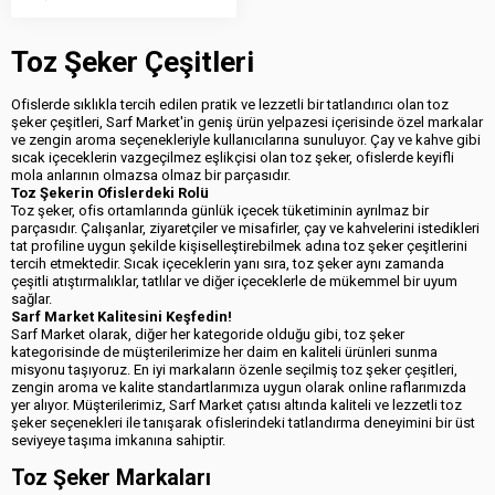
Toz Şeker Çeşitleri
Ofislerde sıklıkla tercih edilen pratik ve lezzetli bir tatlandırıcı olan toz
şeker çeşitleri, Sarf Market'in geniş ürün yelpazesi içerisinde özel markalar
ve zengin aroma seçenekleriyle kullanıcılarına sunuluyor. Çay ve kahve gibi
sıcak içeceklerin vazgeçilmez eşlikçisi olan toz şeker, ofislerde keyifli
mola anlarının olmazsa olmaz bir parçasıdır.
Toz Şekerin Ofislerdeki Rolü
Toz şeker, ofis ortamlarında günlük içecek tüketiminin ayrılmaz bir
parçasıdır. Çalışanlar, ziyaretçiler ve misafirler, çay ve kahvelerini istedikleri
tat profiline uygun şekilde kişiselleştirebilmek adına toz şeker çeşitlerini
tercih etmektedir. Sıcak içeceklerin yanı sıra, toz şeker aynı zamanda
çeşitli atıştırmalıklar, tatlılar ve diğer içeceklerle de mükemmel bir uyum
sağlar.
Sarf Market Kalitesini Keşfedin!
Sarf Market olarak, diğer her kategoride olduğu gibi, toz şeker
kategorisinde de müşterilerimize her daim en kaliteli ürünleri sunma
misyonu taşıyoruz. En iyi markaların özenle seçilmiş toz şeker çeşitleri,
zengin aroma ve kalite standartlarımıza uygun olarak online raflarımızda
yer alıyor. Müşterilerimiz, Sarf Market çatısı altında kaliteli ve lezzetli toz
şeker seçenekleri ile tanışarak ofislerindeki tatlandırma deneyimini bir üst
seviyeye taşıma imkanına sahiptir.
Toz Şeker Markaları