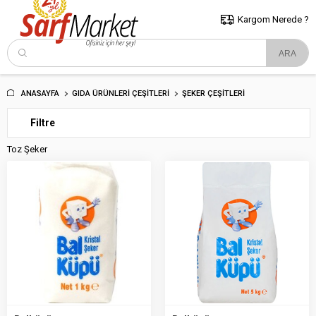
5000 TL ve Üzeri Alışverişlerde İstanbul İçi Kargo Bedava!
Kocaeli
ve Trakya İçin Tıklayın..
Kargom Nerede ?
ANASAYFA
GIDA ÜRÜNLERI ÇEŞITLERI
ŞEKER ÇEŞITLERI
Filtre
Toz Şeker