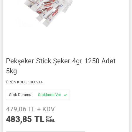
Pekşeker Stick Şeker 4gr 1250 Adet
5kg
ÜRÜN KODU :
300914
Stok Durumu
Stoklarda Var
479,06
TL + KDV
483,85
TL
KDV
DAHİL