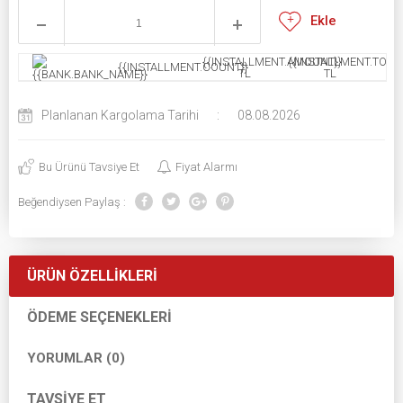
Ekle
{{INSTALLMENT.AMOUNT}}
{{INSTALLMENT.TOTAL
{{INSTALLMENT.COUNT}}
TL
TL
Planlanan Kargolama Tarihi
:
08.08.2026
Bu Ürünü Tavsiye Et
Fiyat Alarmı
Beğendiysen Paylaş :
ÜRÜN ÖZELLIKLERI
ÖDEME SEÇENEKLERI
YORUMLAR (0)
TAVSIYE ET