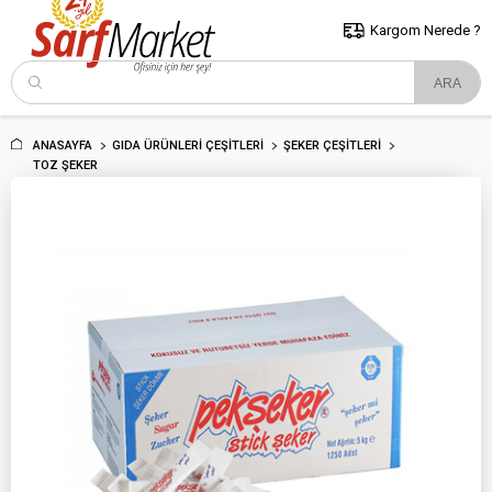
5000 TL ve Üzeri Alışverişlerde İstanbul İçi Kargo Bedava!
Kocaeli
ve Trakya İçin Tıklayın..
Kargom Nerede ?
ANASAYFA
GIDA ÜRÜNLERI ÇEŞITLERI
ŞEKER ÇEŞITLERI
TOZ ŞEKER