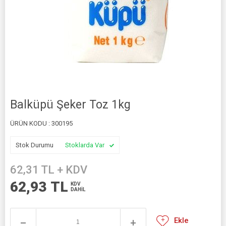
Balküpü Şeker Toz 1kg
ÜRÜN KODU :
300195
Stok Durumu
Stoklarda Var
62,31
TL + KDV
62,93
TL
KDV
DAHİL
Ekle