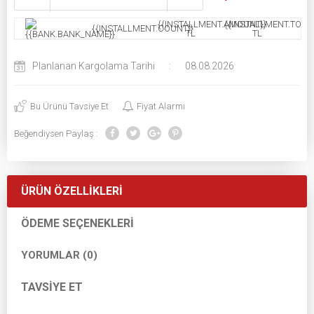
{{INSTALLMENT.AMOUNT}}
{{INSTALLMENT.TOTAL
{{INSTALLMENT.COUNT}}
TL
TL
Planlanan Kargolama Tarihi
:
08.08.2026
Bu Ürünü Tavsiye Et
Fiyat Alarmı
Beğendiysen Paylaş :
ÜRÜN ÖZELLIKLERI
ÖDEME SEÇENEKLERI
YORUMLAR (0)
TAVSIYE ET