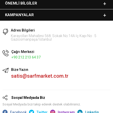
ÖNEMLI BILGILER
KAMPANYALAR
Adres Bilgileri
Karayolları Mahallesi 568. Sokak No:14A İç Kapı No : 5
Gaziosmanpaşa/İstanbul
Çağrı Merkezi
+90 212 213 64 37
Bize Yazın
satis@sarfmarket.com.tr
Sosyal Medyada Biz
Sosyal Medyada bizi takip ederek destek olabilirsiniz.
Facebook
Twitter
Instagram
Linkedin