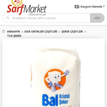
5000 TL ve Üzeri Alışverişlerde İstanbul İçi Kargo Bedava!
Kocaeli
ve Trakya İçin Tıklayın..
Kargom Nerede ?
ANASAYFA
GIDA ÜRÜNLERI ÇEŞITLERI
ŞEKER ÇEŞITLERI
TOZ ŞEKER