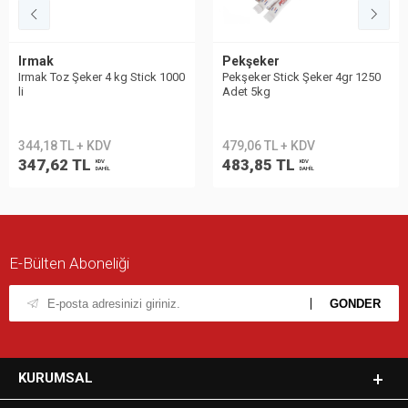
Irmak
Pekşeker
Irmak Toz Şeker 4 kg Stick 1000
Pekşeker Stick Şeker 4gr 1250
li
Adet 5kg
344,18 TL + KDV
479,06 TL + KDV
347,62 TL
483,85 TL
KDV
KDV
DAHİL
DAHİL
E-Bülten Aboneliği
KURUMSAL