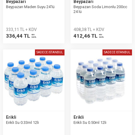
Beypazarı
Beypazarı
Beypazarı Maden Suyu 24′lü
Beypazarı Soda Limonlu 200cc
24 lü
333,11 TL + KDV
408,38 TL + KDV
336,44 TL
412,46 TL
KDV
KDV
DAHİL
DAHİL
SADECE İSTANBUL
SADECE İSTANBUL
Erikli
Erikli
Erikli Su 0.33ml 12li
Erikli Su 0.50ml 12li