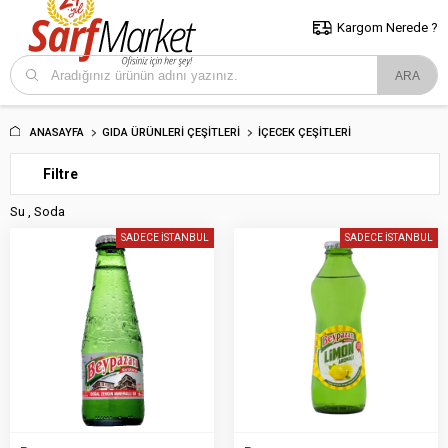
5000 TL ve Üzeri Alışverişlerde İstanbul İçi Kargo Bedava!
Kocaeli
ve Trakya İçin Tıklayın..
Kargom Nerede ?
ANASAYFA
GIDA ÜRÜNLERI ÇEŞITLERI
İÇECEK ÇEŞITLERI
Filtre
Su , Soda
SADECE İSTANBUL
SADECE İSTANBUL