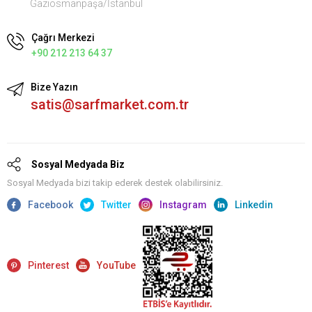
Gaziosmanpaşa/İstanbul
Çağrı Merkezi
+90 212 213 64 37
Bize Yazın
satis@sarfmarket.com.tr
Sosyal Medyada Biz
Sosyal Medyada bizi takip ederek destek olabilirsiniz.
Facebook
Twitter
Instagram
Linkedin
Pinterest
YouTube