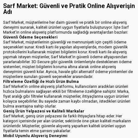
Sarf Market: Güvenli ve Pratik Online Alışverişin
Adı
Sarf Market, müşterilerine her daim güvenli ve pratik bir online alışveriş
deneyimi sunarak, kaliteli ürünleri uygun fiyatlarla buluşturuyor. İşte Sarf
Market'in online alışveriş platformunda sağladığı avantajlardan bazıları:
Güvenli Ödeme Seçenekleri
Sarf Market, müşterilerinin güvenliği ve memnuniyeti için çeşitli ödeme
seçenekleri sunar. Kredi kartı ile yapılan alışverişlerde, modern güvenlik
protokollerini kullanarak müşteri bilgilerini korur. Kredi kartı ile alışveriş
yapmak isteyen müşteriler, Sarf Market'in güvenli ödeme altyapısından
yararlanabilirler. 3D Secure gibi güvenlik önlemleriyle desteklenen ödeme
sistemleri, müşteri bilgilerini koruma altına alarak online alışveriş
deneyimini güvenli kılar. Ayrıca, havale gibi alternatif ödeme yöntemleri de
müşterilere sunulan güvenli seçenekler arasındadır.
Filtreleme Özelliği ile Hızlı Ürün Bulma
Sarf Market'in online alışveriş platformu, kullanıcıların aradıkları ürünleri
hızlıca bulmalarını sağlayan etkili bir filtreleme özelliğine sahiptir. Marka,
fiyat aralığı gibi filtreler kullanarak müşteriler, ihtiyaçlarına uygun ürünleri
kolayca seçebilirler. Bu sayede zaman kaybı olmadan, istedikleri ürünleri
bulma avantajına sahip olurlar.
Geniş Ürün Yelpazesi ve Kaliteli Markalar
Sarf Market, geniş ürün yelpazesi ile farklı ihtiyaçlara hitap eder. Her
kategori içerisinde yer alan ürünler, sektörde öne çıkan kaliteli markaların
ürünleridir. Müşteriler, güvenle alışveriş yaparken kaliteli ürünleri uygun
fiyatlarla temin etme şansını yakalarlar.
Mobil Uyumlu Alışveriş Deneyimi