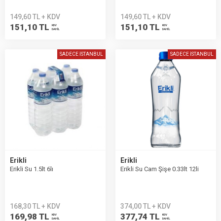
149,60 TL + KDV
149,60 TL + KDV
151,10 TL
151,10 TL
KDV
KDV
DAHİL
DAHİL
SADECE İSTANBUL
SADECE İSTANBUL
Erikli
Erikli
Erikli Su 1.5lt 6lı
Erikli Su Cam Şişe 0.33lt 12li
168,30 TL + KDV
374,00 TL + KDV
169,98 TL
377,74 TL
KDV
KDV
DAHİL
DAHİL