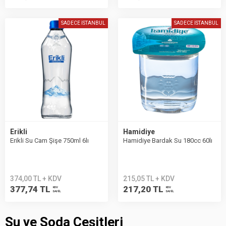
SADECE İSTANBUL
SADECE İSTANBUL
Erikli
Hamidiye
Erikli Su Cam Şişe 750ml 6lı
Hamidiye Bardak Su 180cc 60lı
374,00 TL + KDV
215,05 TL + KDV
377,74 TL
217,20 TL
KDV
KDV
DAHİL
DAHİL
Su ve Soda Çeşitleri