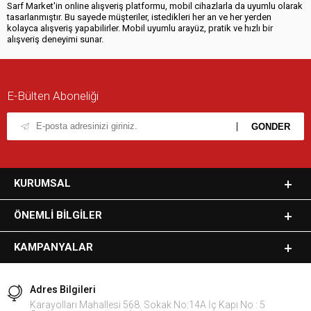
Sarf Market'in online alışveriş platformu, mobil cihazlarla da uyumlu olarak
tasarlanmıştır. Bu sayede müşteriler, istedikleri her an ve her yerden
kolayca alışveriş yapabilirler. Mobil uyumlu arayüz, pratik ve hızlı bir
alışveriş deneyimi sunar.
E-Bülten Aboneliği
KURUMSAL
ÖNEMLI BILGILER
KAMPANYALAR
Adres Bilgileri
Karayolları Mahallesi 568. Sokak No:14A İç Kapı No : 5