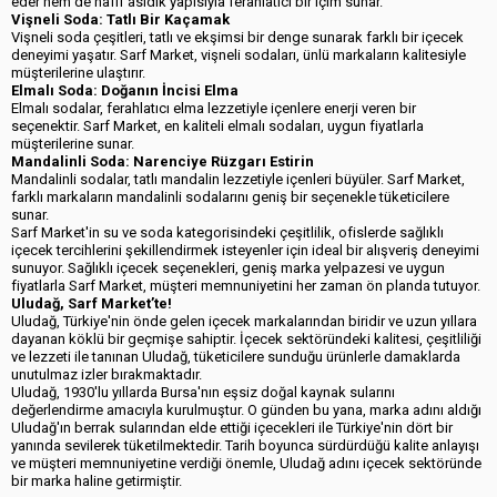
eder hem de hafif asidik yapısıyla ferahlatıcı bir içim sunar.
Vişneli Soda: Tatlı Bir Kaçamak
Vişneli soda çeşitleri, tatlı ve ekşimsi bir denge sunarak farklı bir içecek
deneyimi yaşatır. Sarf Market, vişneli sodaları, ünlü markaların kalitesiyle
müşterilerine ulaştırır.
Elmalı Soda: Doğanın İncisi Elma
Elmalı sodalar, ferahlatıcı elma lezzetiyle içenlere enerji veren bir
seçenektir. Sarf Market, en kaliteli elmalı sodaları, uygun fiyatlarla
müşterilerine sunar.
Mandalinli Soda: Narenciye Rüzgarı Estirin
Mandalinli sodalar, tatlı mandalin lezzetiyle içenleri büyüler. Sarf Market,
farklı markaların mandalinli sodalarını geniş bir seçenekle tüketicilere
sunar.
Sarf Market'in su ve soda kategorisindeki çeşitlilik, ofislerde sağlıklı
içecek tercihlerini şekillendirmek isteyenler için ideal bir alışveriş deneyimi
sunuyor. Sağlıklı içecek seçenekleri, geniş marka yelpazesi ve uygun
fiyatlarla Sarf Market, müşteri memnuniyetini her zaman ön planda tutuyor.
Uludağ, Sarf Market’te!
Uludağ, Türkiye'nin önde gelen içecek markalarından biridir ve uzun yıllara
dayanan köklü bir geçmişe sahiptir. İçecek sektöründeki kalitesi, çeşitliliği
ve lezzeti ile tanınan Uludağ, tüketicilere sunduğu ürünlerle damaklarda
unutulmaz izler bırakmaktadır.
Uludağ, 1930'lu yıllarda Bursa'nın eşsiz doğal kaynak sularını
değerlendirme amacıyla kurulmuştur. O günden bu yana, marka adını aldığı
Uludağ'ın berrak sularından elde ettiği içecekleri ile Türkiye'nin dört bir
yanında sevilerek tüketilmektedir. Tarih boyunca sürdürdüğü kalite anlayışı
ve müşteri memnuniyetine verdiği önemle, Uludağ adını içecek sektöründe
bir marka haline getirmiştir.