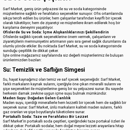
Sarf Market, geniş ürün yelpazesi ile su ve soda kategorisinde
müşterilerine sağlıklı ve ferahlatıcı seçenekler sunuyor. Ofis ortamlarında
sıkça tercih edilen bu ürünler, hem çalışanlar tarafından keyifli bir içecek
olarak tüketiliyor, hem de ziyaretçi ve müşterilere ikram edilerek hoş bir
karşılama deneyimi yaşatılıyor.
Ofislerde Su ve Soda: İçme Alışkanlıklarınızı Şekillendirin
Ofislerde sağlıklı içecek seçeneklerine önem vermek, çalışanların ve
ziyaretçilerin memnuniyetini artırmanın yanı sıra genel sağlık durumlarını da
olumlu yönde etkiler. Bu noktada Sarf Market, su ve soda kategorisinde
sunduğu çeşitlilik ile dikkat çeker.
İşte online mağazamız sayfalarında siz değerli müşterilerimiz ile buluşan
ürünlerimizden bazıları:
Su: Temizlik ve Saflığın Simgesi
Su, hayat kaynağımız olan temiz ve saf içecek seçeneğidir. Sarf Market,
farklı markaların kaynak sularını, içeriğiyle öne çıkan mineralli sularını ve
şişe seçenekleri ile müşterilerine geniş bir su yelpazesi sunar. Bu sayede
herkesin damak zevkine uygun içme suyu bulmak mümkündür.
Maden Suyu: Doğadan Gelen Canlılık
Maden suyu, içerdiği minerallerle hem lezzetli bir içecek hem de sağlıklı bir
seçenek sunar. Sarf Market, ünlü markaların kaliteli maden sularını, farklı
gaz oranları ve şişe boyutlarıyla tüketicilere sunar.
Portakallı Soda: Taze ve Ferahlatıcı Bir Lezzet
Sarf Market'in portakallı soda çeşitleri, içeriğindeki taze portakal özleri ile
dikkat çeker. Portakallı sodalar, hem doğal meyve lezzeti arayanlara hitap