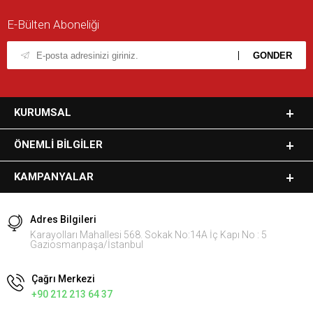
E-Bülten Aboneliği
KURUMSAL
ÖNEMLI BILGILER
KAMPANYALAR
Adres Bilgileri
Karayolları Mahallesi 568. Sokak No:14A İç Kapı No : 5
Gaziosmanpaşa/İstanbul
Çağrı Merkezi
+90 212 213 64 37