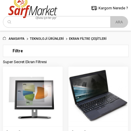
5000 TL ve Üzeri Alışverişlerde İstanbul İçi Kargo Bedava!
Kocaeli
ve Trakya İçin Tıklayın..
Kargom Nerede ?
ANASAYFA
TEKNOLOJI ÜRÜNLERI
EKRAN FILTRE ÇEŞITLERI
Filtre
Super Secret Ekran Filtresi