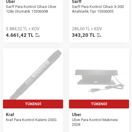
Uber
Sarff
Sarff Para Kontrol Cihazı Uber
Sarff Para Kontrol Cihazı X-300
128x Otomatik 15306008
Anahtarlık Tipi 15306005
3.884,52 TL + KDV
286,00 TL + KDV
4.661,42 TL
343,20 TL
KDV
KDV
DAHİL
DAHİL
TÜKENDI
TÜKENDI
Kraf
Uber
Kraf Para Kontrol Kalemi 200G
Uber Para Kontrol Makinesi
2028