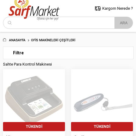
5000 TL ve Üzeri Alışverişlerde İstanbul İçi Kargo Bedava!
Kocaeli
ve Trakya İçin Tıklayın..
Kargom Nerede ?
ANASAYFA
OFIS MAKINELERI ÇEŞITLERI
Filtre
Sahte Para Kontrol Makinesi
TÜKENDI
TÜKENDI