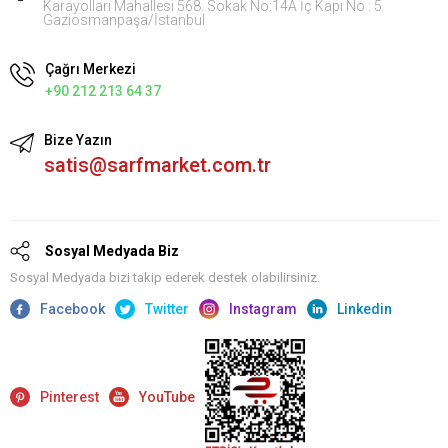
Karayolları Mahallesi 568. Sokak No:14A İç Kapı No : 5
Gaziosmanpaşa/İstanbul
Çağrı Merkezi
+90 212 213 64 37
Bize Yazın
satis@sarfmarket.com.tr
Sosyal Medyada Biz
Sosyal Medyada bizi takip ederek destek olabilirsiniz.
Facebook
Twitter
Instagram
Linkedin
Pinterest
YouTube