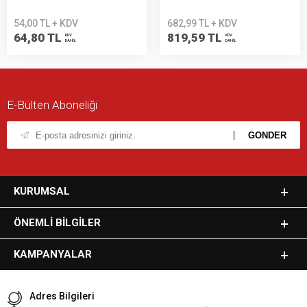
54,00 TL + KDV
682,99 TL + KDV
64,80 TL
819,59 TL
KDV
KDV
DAHİL
DAHİL
E-Bülten Aboneliği
KURUMSAL
ÖNEMLI BILGILER
KAMPANYALAR
Adres Bilgileri