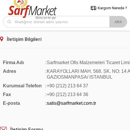
5000 TL ve Üzeri Alışverişlerde İstanbul İçi Kargo Bedava!
Kocaeli
ve Trakya İçin Tıklayın..
Kargom Nerede ?
İletişim Bilgileri
Firma Adı
:
Sarfmarket Ofis Malzemeleri Ticaret Limit
Adres
:
KARAYOLLARI MAH. 568. SK. NO: 14 A
GAZIOSMANPASA/ ISTANBUL
Kurumsal Telefon
:
+90 (
212) 213 64 37
Fax
:
+90 (212) 213 64 36
E-posta
:
satis@sarfmarket.com.tr
İletişim Formu