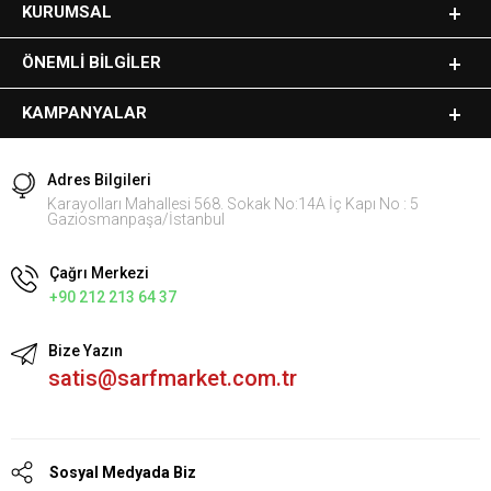
KURUMSAL
ÖNEMLI BILGILER
KAMPANYALAR
Adres Bilgileri
Karayolları Mahallesi 568. Sokak No:14A İç Kapı No : 5
Gaziosmanpaşa/İstanbul
Çağrı Merkezi
+90 212 213 64 37
Bize Yazın
satis@sarfmarket.com.tr
Sosyal Medyada Biz