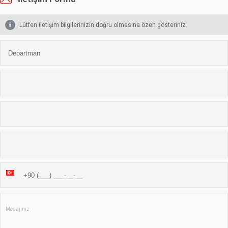
Lütfen iletişim bilgilerinizin doğru olmasına özen gösteriniz.
Adınız
Soyadınız
E-posta adresiniz
Telefonunuz
Mesajınız