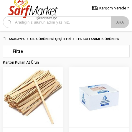
5000 TL ve Üzeri Alışverişlerde İstanbul İçi Kargo Bedava!
Kocaeli
ve Trakya İçin Tıklayın..
Kargom Nerede ?
ANASAYFA
GIDA ÜRÜNLERI ÇEŞITLERI
TEK KULLANIMLIK ÜRÜNLER
Filtre
Karton Kullan At Ürün