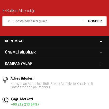
E-Bülten Aboneliği
KURUMSAL
ÖNEMLI BILGILER
KAMPANYALAR
Adres Bilgileri
Karayolları Mahallesi 568. Sokak No:14A İç Kapı No : 5
Gaziosmanpaşa/İstanbul
Çağrı Merkezi
+90 212 213 64 37