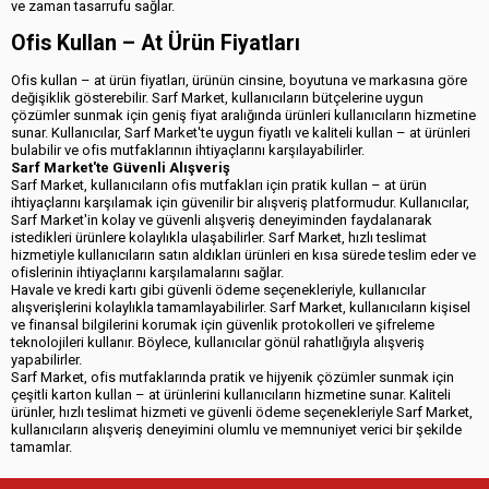
ve zaman tasarrufu sağlar.
Ofis Kullan – At Ürün Fiyatları
Ofis kullan – at ürün fiyatları, ürünün cinsine, boyutuna ve markasına göre
değişiklik gösterebilir. Sarf Market, kullanıcıların bütçelerine uygun
çözümler sunmak için geniş fiyat aralığında ürünleri kullanıcıların hizmetine
sunar. Kullanıcılar, Sarf Market'te uygun fiyatlı ve kaliteli kullan – at ürünleri
bulabilir ve ofis mutfaklarının ihtiyaçlarını karşılayabilirler.
Sarf Market'te Güvenli Alışveriş
Sarf Market, kullanıcıların ofis mutfakları için pratik kullan – at ürün
ihtiyaçlarını karşılamak için güvenilir bir alışveriş platformudur. Kullanıcılar,
Sarf Market'in kolay ve güvenli alışveriş deneyiminden faydalanarak
istedikleri ürünlere kolaylıkla ulaşabilirler. Sarf Market, hızlı teslimat
hizmetiyle kullanıcıların satın aldıkları ürünleri en kısa sürede teslim eder ve
ofislerinin ihtiyaçlarını karşılamalarını sağlar.
Havale ve kredi kartı gibi güvenli ödeme seçenekleriyle, kullanıcılar
alışverişlerini kolaylıkla tamamlayabilirler. Sarf Market, kullanıcıların kişisel
ve finansal bilgilerini korumak için güvenlik protokolleri ve şifreleme
teknolojileri kullanır. Böylece, kullanıcılar gönül rahatlığıyla alışveriş
yapabilirler.
Sarf Market, ofis mutfaklarında pratik ve hijyenik çözümler sunmak için
çeşitli karton kullan – at ürünlerini kullanıcıların hizmetine sunar. Kaliteli
ürünler, hızlı teslimat hizmeti ve güvenli ödeme seçenekleriyle Sarf Market,
kullanıcıların alışveriş deneyimini olumlu ve memnuniyet verici bir şekilde
tamamlar.