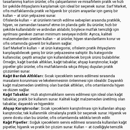
tasarlanmış karton ürünler, ofis çalışanlarının ve misafirlerin pratik ve hızlı
bir şekilde ihtiyaçlarını karşılamak için ideal bir seçenek sunar. Sarf Market,
ofis mutfaklarında pratik ve hijyenik bir çözüm arayanlar için geniş bir
kullan – at ürün yelpazesi sunar.
Ofislerde kullan – at ürünlerin tercih edilme sebepleri arasında pratiklik,
hijyen, ve zamandan tasarruf etme ön planda gelir. Bu ürünler, hızlı bir
şekilde kullanılabilir ve ardından atılabilir, böylece mutfak temizliği için
ayrılması gereken zaman minimum seviyeye indirilir. Ayrıca, kaliteli
malzemelerden üretilen kullan – at ürünler, hijyen standartlarını korur ve
ofis ortamında güvenli bir kullanım sağlar.
Sarf Market'in kullan – at ürün kategorisi, ofislerin pratik ihtiyaçlarını
karşılayabilecek geniş bir ürün yelpazesine sahiptir. Bu kategoride
kullanıcılar, çeşitli amaçlar için kullanılabilecek birçok ürünü bulabilirler.
Örneğin, kağıt bardak altlıkları, kağıt tabaklar, ahşap karıştırıcılar, kağıt
pipetler gibi ürünler, ofis mutfaklarında sıkça ihtiyaç duyulan pratik
çözümleri sunar.
Kağıt Bardak Altlıkları:
Sıcak içeceklerin servis edilmesi sırasında
masaların korunması ve lekelenmesinin önlenmesi için idealdir. Dayanıklı
kağıt malzemeden üretilmiş olan bardak altlıkları, ofis ortamlarında hijyen
ve düzen sağlar.
Kağıt Tabaklar
: Hızlı atıştırmalıkların servis edilmesi için ideal olan kağıt
tabaklar, pratik bir kullanım sunar. Kaliteli kağıt malzemeden üretilmiş olan
tabaklar, dayanıklı ve hijyeniktir.
Ahşap Karıştırıcılar:
Sıcak içeceklerin karıştırılması için kullanılan ahşap
karıştırıcılar, tek kullanımlık olmalarıyla pratik bir seçenek sunar. Hijyenik ve
çevre dostu olan bu ürünler, ofis ortamlarında sıklıkla tercih edilir.
Kağıt Pipetler:
Soğuk içeceklerin servis edilmesi sırasında kullanılan kağıt
pipetler, hijyenik ve pratik bir çözüm sunar. Kullan – at özelliğiyle temizlik