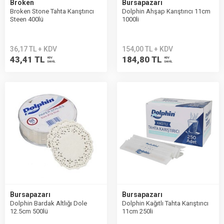
Broken
Bursapazarı
Broken Stone Tahta Karıştırıcı
Dolphin Ahşap Karıştırıcı 11cm
Steen 400lü
1000li
36,17 TL + KDV
154,00 TL + KDV
43,41 TL
184,80 TL
KDV
KDV
DAHİL
DAHİL
Bursapazarı
Bursapazarı
Dolphin Bardak Altlığı Dole
Dolphin Kağıtlı Tahta Karıştırıcı
12.5cm 500lü
11cm 250li