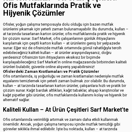
Ofis Mutfaklarında Pratik ve
Hijyenik Çözümler
Ofisler, yoğun çalışma temposuyla dolu olduğu için bazen mutfak
ürünlerini yıkamak için yeterli zaman bulunamayabilir. Bu durumda, kullan –
at tarzında tasarlanan karton ürünler, ofis mutfaklarında pratik ve hijyenik
bir çözüm sunar. Sarf Market, ofis çalışanlarının günlük ihtiyaçlarını
karşılamak için çeşitli karton kullan – at ürünlerini geniş bir yelpazede
sunar. Eğer siz de ofisinizde mutfak ortamında gönül rahatlığıyla tercih
edebileceğiniz kaliteli kullan – at ürünler arayışındaysanız, doğru
yerdesiniz! Ofisinizin tüm ihtiyaçlarını eksiksiz bir biçimde
karşılayabileceğiniz Sarf Market’in online mağazasında birbirinden kaliteli
ürünleri bulabilir, güvenle online alışveriş yapabilirsiniz!
Ofislerdeki Zaman Kısıtlamaları ve Pratik Çözümler
Ofis ortamlarında, iş yoğunluğu ve zaman kısıtlamaları nedeniyle mutfak
eşyalarını temizlemek için yeterli zaman bulmak zor olabilir. Bu durumda,
kullan – at tarzında tasarlanan karton ürünler, çalışanlara hızlı ve pratik bir
çözüm sunar. Kağıt bardak altlıkları, kağıt tabaklar, ahşap karıştırıcılar ve
kağıt pipetler gibi ürünler, ofis mutfaklarında kullanımı kolay ve hijyenik bir
alternatif sağlar.
Kaliteli Kullan – At Ürün Çeşitleri Sarf Market'te
Ofis ortamlarında verimliliği artırmak ve zamanı daha etkili kullanmak
önemlidir. Ancak, yoğun çalışma temposu içinde mutfak temizliği gibi
görevler sıklıkla ihmal edilebilir. İşte bu noktada, kullan – at tarzında