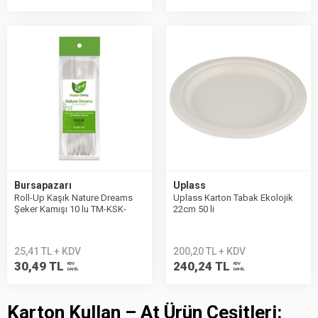
Bursapazarı
Uplass
Roll-Up Kaşık Nature Dreams
Uplass Karton Tabak Ekolojik
Şeker Kamışı 10 lu TM-KSK-
22cm 50 li
0141
25,41 TL + KDV
200,20 TL + KDV
30,49 TL
240,24 TL
KDV
KDV
DAHİL
DAHİL
Karton Kullan – At Ürün Çeşitleri: