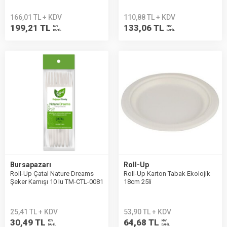
166,01 TL + KDV
110,88 TL + KDV
199,21 TL
133,06 TL
KDV
KDV
DAHİL
DAHİL
Bursapazarı
Roll-Up
Roll-Up Çatal Nature Dreams
Roll-Up Karton Tabak Ekolojik
Şeker Kamışı 10 lu TM-CTL-0081
18cm 25li
25,41 TL + KDV
53,90 TL + KDV
30,49 TL
64,68 TL
KDV
KDV
DAHİL
DAHİL