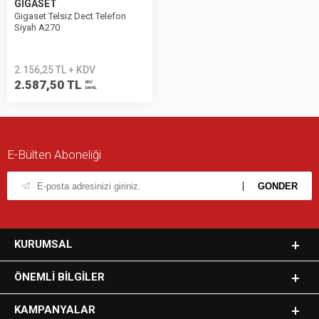
GİGASET
Gigaset Telsiz Dect Telefon
Siyah A270
2.156,25 TL + KDV
2.587,50 TL
KDV
DAHİL
E-Bülten Aboneliği
KURUMSAL
ÖNEMLI BILGILER
KAMPANYALAR