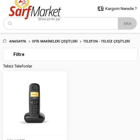
5000 TL ve Üzeri Alışverişlerde İstanbul İçi Kargo Bedava!
Kocaeli
ve Trakya İçin Tıklayın..
Kargom Nerede ?
ANASAYFA
OFIS MAKINELERI ÇEŞITLERI
TELEFON - TELSIZ ÇEŞITLERI
Filtre
Telsiz Telefonlar