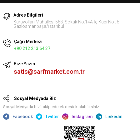
Adres Bilgileri
Karayolları Mahallesi 568. Sokak No:14A İç Kapı No : 5
Gaziosmanpaşa/İstanbul
Çağrı Merkezi
+90 212 213 64 37
Bize Yazın
satis@sarfmarket.com.tr
Sosyal Medyada Biz
Sosyal Medyada bizi takip ederek destek olabilirsiniz.
Facebook
Twitter
Instagram
Linkedin