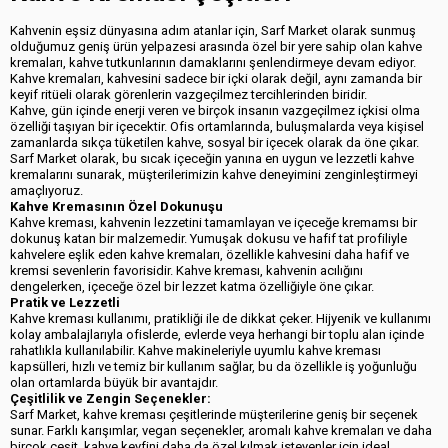
Kahvenin eşsiz dünyasına adım atanlar için, Sarf Market olarak sunmuş
olduğumuz geniş ürün yelpazesi arasında özel bir yere sahip olan kahve
kremaları, kahve tutkunlarının damaklarını şenlendirmeye devam ediyor.
Kahve kremaları, kahvesini sadece bir içki olarak değil, aynı zamanda bir
keyif ritüeli olarak görenlerin vazgeçilmez tercihlerinden biridir.
Kahve, gün içinde enerji veren ve birçok insanın vazgeçilmez içkisi olma
özelliği taşıyan bir içecektir. Ofis ortamlarında, buluşmalarda veya kişisel
zamanlarda sıkça tüketilen kahve, sosyal bir içecek olarak da öne çıkar.
Sarf Market olarak, bu sıcak içeceğin yanına en uygun ve lezzetli kahve
kremalarını sunarak, müşterilerimizin kahve deneyimini zenginleştirmeyi
amaçlıyoruz.
Kahve Kremasının Özel Dokunuşu
Kahve kreması, kahvenin lezzetini tamamlayan ve içeceğe kremamsı bir
dokunuş katan bir malzemedir. Yumuşak dokusu ve hafif tat profiliyle
kahvelere eşlik eden kahve kremaları, özellikle kahvesini daha hafif ve
kremsi sevenlerin favorisidir. Kahve kreması, kahvenin acılığını
dengelerken, içeceğe özel bir lezzet katma özelliğiyle öne çıkar.
Pratik ve Lezzetli
Kahve kreması kullanımı, pratikliği ile de dikkat çeker. Hijyenik ve kullanımı
kolay ambalajlarıyla ofislerde, evlerde veya herhangi bir toplu alan içinde
rahatlıkla kullanılabilir. Kahve makineleriyle uyumlu kahve kreması
kapsülleri, hızlı ve temiz bir kullanım sağlar, bu da özellikle iş yoğunluğu
olan ortamlarda büyük bir avantajdır.
Çeşitlilik ve Zengin Seçenekler:
Sarf Market, kahve kreması çeşitlerinde müşterilerine geniş bir seçenek
sunar. Farklı karışımlar, vegan seçenekler, aromalı kahve kremaları ve daha
birçok çeşit, kahve keyfini daha da özel kılmak isteyenler için ideal