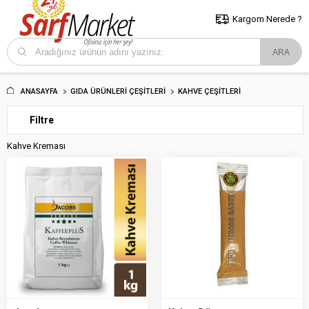
5000 TL ve Üzeri Alışverişlerde İstanbul İçi Kargo Bedava!
Kocaeli
ve Trakya İçin Tıklayın..
Kargom Nerede ?
ANASAYFA
GIDA ÜRÜNLERI ÇEŞITLERI
KAHVE ÇEŞITLERI
Filtre
Kahve Kreması