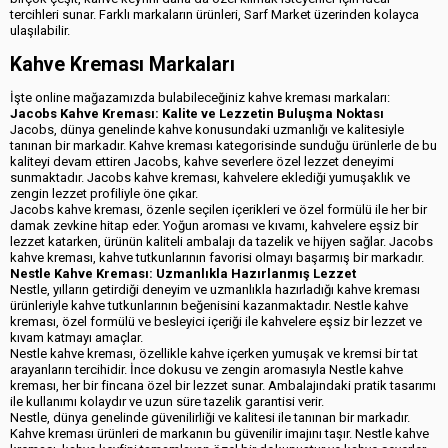
tercihleri sunar. Farklı markaların ürünleri, Sarf Market üzerinden kolayca
ulaşılabilir.
Kahve Kreması Markaları
İşte online mağazamızda bulabileceğiniz kahve kreması markaları:
Jacobs Kahve Kreması: Kalite ve Lezzetin Buluşma Noktası
Jacobs, dünya genelinde kahve konusundaki uzmanlığı ve kalitesiyle
tanınan bir markadır. Kahve kreması kategorisinde sunduğu ürünlerle de bu
kaliteyi devam ettiren Jacobs, kahve severlere özel lezzet deneyimi
sunmaktadır. Jacobs kahve kreması, kahvelere eklediği yumuşaklık ve
zengin lezzet profiliyle öne çıkar.
Jacobs kahve kreması, özenle seçilen içerikleri ve özel formülü ile her bir
damak zevkine hitap eder. Yoğun aroması ve kıvamı, kahvelere eşsiz bir
lezzet katarken, ürünün kaliteli ambalajı da tazelik ve hijyen sağlar. Jacobs
kahve kreması, kahve tutkunlarının favorisi olmayı başarmış bir markadır.
Nestle Kahve Kreması: Uzmanlıkla Hazırlanmış Lezzet
Nestle, yılların getirdiği deneyim ve uzmanlıkla hazırladığı kahve kreması
ürünleriyle kahve tutkunlarının beğenisini kazanmaktadır. Nestle kahve
kreması, özel formülü ve besleyici içeriği ile kahvelere eşsiz bir lezzet ve
kıvam katmayı amaçlar.
Nestle kahve kreması, özellikle kahve içerken yumuşak ve kremsi bir tat
arayanların tercihidir. İnce dokusu ve zengin aromasıyla Nestle kahve
kreması, her bir fincana özel bir lezzet sunar. Ambalajındaki pratik tasarımı
ile kullanımı kolaydır ve uzun süre tazelik garantisi verir.
Nestle, dünya genelinde güvenilirliği ve kalitesi ile tanınan bir markadır.
Kahve kreması ürünleri de markanın bu güvenilir imajını taşır. Nestle kahve