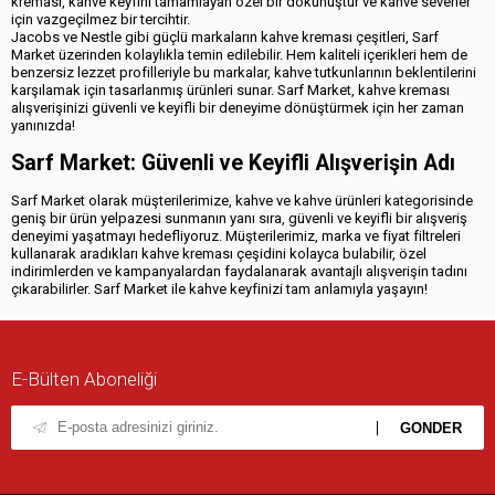
kreması, kahve keyfini tamamlayan özel bir dokunuştur ve kahve severler
için vazgeçilmez bir tercihtir.
Jacobs ve Nestle gibi güçlü markaların kahve kreması çeşitleri, Sarf
Market üzerinden kolaylıkla temin edilebilir. Hem kaliteli içerikleri hem de
benzersiz lezzet profilleriyle bu markalar, kahve tutkunlarının beklentilerini
karşılamak için tasarlanmış ürünleri sunar. Sarf Market, kahve kreması
alışverişinizi güvenli ve keyifli bir deneyime dönüştürmek için her zaman
yanınızda!
Sarf Market: Güvenli ve Keyifli Alışverişin Adı
Sarf Market olarak müşterilerimize, kahve ve kahve ürünleri kategorisinde
geniş bir ürün yelpazesi sunmanın yanı sıra, güvenli ve keyifli bir alışveriş
deneyimi yaşatmayı hedefliyoruz. Müşterilerimiz, marka ve fiyat filtreleri
kullanarak aradıkları kahve kreması çeşidini kolayca bulabilir, özel
indirimlerden ve kampanyalardan faydalanarak avantajlı alışverişin tadını
çıkarabilirler. Sarf Market ile kahve keyfinizi tam anlamıyla yaşayın!
E-Bülten Aboneliği