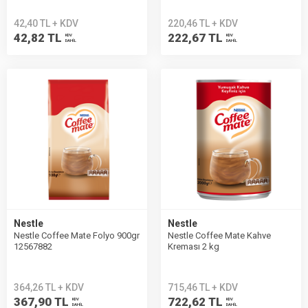
42,40 TL + KDV
220,46 TL + KDV
42,82 TL
222,67 TL
KDV
KDV
DAHİL
DAHİL
Nestle
Nestle
Nestle Coffee Mate Folyo 900gr
Nestle Coffee Mate Kahve
12567882
Kreması 2 kg
364,26 TL + KDV
715,46 TL + KDV
367,90 TL
722,62 TL
KDV
KDV
DAHİL
DAHİL