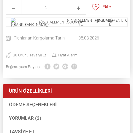
Ekle
{{INSTALLMENT.AMOUNT}}
{{INSTALLMENT.TOTAL
{{INSTALLMENT.COUNT}}
TL
TL
Planlanan Kargolama Tarihi
:
08.08.2026
Bu Ürünü Tavsiye Et
Fiyat Alarmı
Beğendiysen Paylaş :
ÜRÜN ÖZELLIKLERI
ÖDEME SEÇENEKLERI
YORUMLAR (2)
TAVSIYE ET