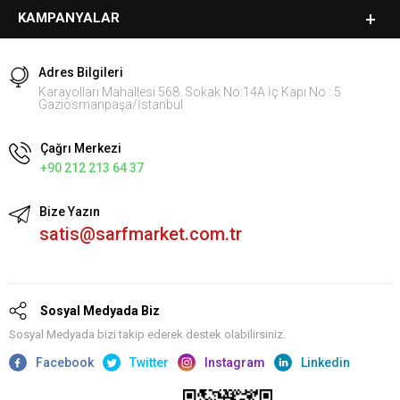
KAMPANYALAR
Adres Bilgileri
Karayolları Mahallesi 568. Sokak No:14A İç Kapı No : 5
Gaziosmanpaşa/İstanbul
Çağrı Merkezi
+90 212 213 64 37
Bize Yazın
satis@sarfmarket.com.tr
Sosyal Medyada Biz
Sosyal Medyada bizi takip ederek destek olabilirsiniz.
Facebook
Twitter
Instagram
Linkedin