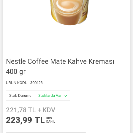
Nestle Coffee Mate Kahve Kreması
400 gr
ÜRÜN KODU :
300123
Stok Durumu
Stoklarda Var
221,78
TL + KDV
223,99
TL
KDV
DAHİL