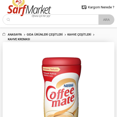
5000 TL ve Üzeri Alışverişlerde İstanbul İçi Kargo Bedava!
Kocaeli
ve Trakya İçin Tıklayın..
Kargom Nerede ?
ANASAYFA
GIDA ÜRÜNLERI ÇEŞITLERI
KAHVE ÇEŞITLERI
KAHVE KREMASI