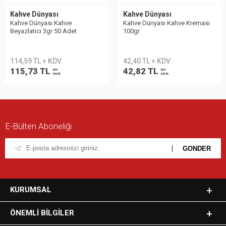
Kahve Dünyası
Kahve Dünyası
Kahve Dünyası Kahve
Kahve Dünyası Kahve Kreması
Beyazlatıcı 3gr 50 Adet
100gr
114,59 TL + KDV
42,40 TL + KDV
115,73 TL
42,82 TL
KDV
KDV
DAHİL
DAHİL
E-Bülten Aboneliği
KURUMSAL
ÖNEMLI BILGILER