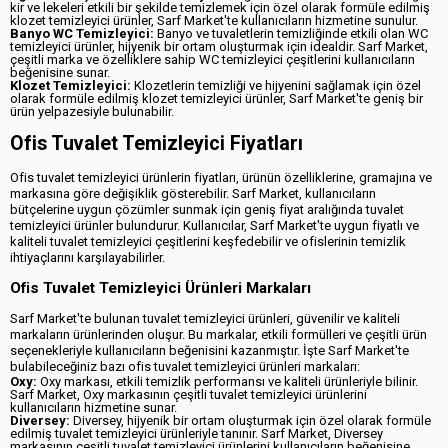
kir ve lekeleri etkili bir şekilde temizlemek için özel olarak formüle edilmiş
klozet temizleyici ürünler, Sarf Market'te kullanıcıların hizmetine sunulur.
Banyo WC Temizleyici:
Banyo ve tuvaletlerin temizliğinde etkili olan WC
temizleyici ürünler, hijyenik bir ortam oluşturmak için idealdir. Sarf Market,
çeşitli marka ve özelliklere sahip WC temizleyici çeşitlerini kullanıcıların
beğenisine sunar.
Klozet Temizleyici:
Klozetlerin temizliği ve hijyenini sağlamak için özel
olarak formüle edilmiş klozet temizleyici ürünler, Sarf Market'te geniş bir
ürün yelpazesiyle bulunabilir.
Ofis Tuvalet Temizleyici Fiyatları
Ofis tuvalet temizleyici ürünlerin fiyatları, ürünün özelliklerine, gramajına ve
markasına göre değişiklik gösterebilir. Sarf Market, kullanıcıların
bütçelerine uygun çözümler sunmak için geniş fiyat aralığında tuvalet
temizleyici ürünler bulundurur. Kullanıcılar, Sarf Market'te uygun fiyatlı ve
kaliteli tuvalet temizleyici çeşitlerini keşfedebilir ve ofislerinin temizlik
ihtiyaçlarını karşılayabilirler.
Ofis Tuvalet Temizleyici Ürünleri Markaları
Sarf Market'te bulunan tuvalet temizleyici ürünleri, güvenilir ve kaliteli
markaların ürünlerinden oluşur. Bu markalar, etkili formülleri ve çeşitli ürün
seçenekleriyle kullanıcıların beğenisini kazanmıştır. İşte Sarf Market'te
bulabileceğiniz bazı ofis tuvalet temizleyici ürünleri markaları:
Oxy:
Oxy markası, etkili temizlik performansı ve kaliteli ürünleriyle bilinir.
Sarf Market, Oxy markasının çeşitli tuvalet temizleyici ürünlerini
kullanıcıların hizmetine sunar.
Diversey:
Diversey, hijyenik bir ortam oluşturmak için özel olarak formüle
edilmiş tuvalet temizleyici ürünleriyle tanınır. Sarf Market, Diversey
markasının çeşitli tuvalet temizleyici ürünlerini kullanıcıların beğenisine