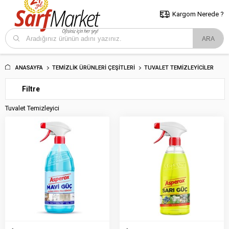
5000 TL ve Üzeri Alışverişlerde İstanbul İçi Kargo Bedava!
Kocaeli
ve Trakya İçin Tıklayın..
Kargom Nerede ?
ANASAYFA
TEMIZLIK ÜRÜNLERI ÇEŞITLERI
TUVALET TEMIZLEYICILER
Filtre
Tuvalet Temizleyici