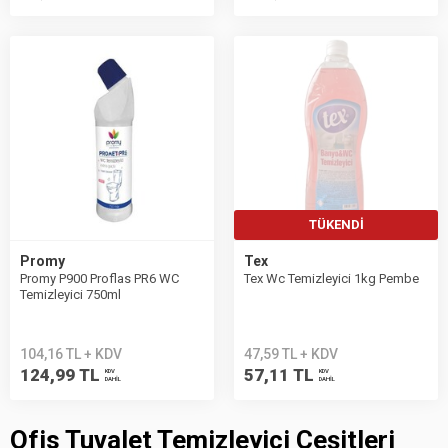
TÜKENDI
Promy
Tex
Promy P900 Proflas PR6 WC
Tex Wc Temizleyici 1kg Pembe
Temizleyici 750ml
104,16 TL + KDV
47,59 TL + KDV
124,99 TL
57,11 TL
KDV
KDV
DAHİL
DAHİL
Ofis Tuvalet Temizleyici Çeşitleri