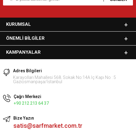
KURUMSAL
ÖNEMLI BILGILER
KAMPANYALAR
Adres Bilgileri
Karayolları Mahallesi 568. Sokak No:14A İç Kapı No : 5
Gaziosmanpaşa/İstanbul
Çağrı Merkezi
+90 212 213 64 37
Bize Yazın
satis@sarfmarket.com.tr