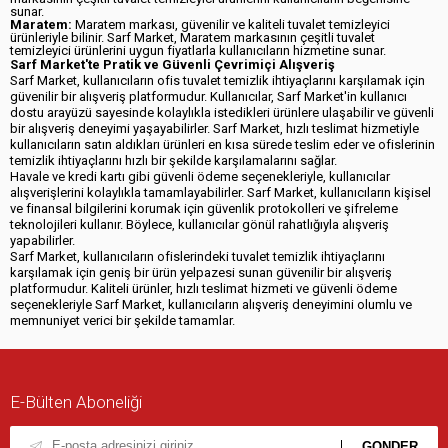
sunar.
Maratem:
Maratem markası, güvenilir ve kaliteli tuvalet temizleyici
ürünleriyle bilinir. Sarf Market, Maratem markasının çeşitli tuvalet
temizleyici ürünlerini uygun fiyatlarla kullanıcıların hizmetine sunar.
Sarf Market'te Pratik ve Güvenli Çevrimiçi Alışveriş
Sarf Market, kullanıcıların ofis tuvalet temizlik ihtiyaçlarını karşılamak için
güvenilir bir alışveriş platformudur. Kullanıcılar, Sarf Market'in kullanıcı
dostu arayüzü sayesinde kolaylıkla istedikleri ürünlere ulaşabilir ve güvenli
bir alışveriş deneyimi yaşayabilirler. Sarf Market, hızlı teslimat hizmetiyle
kullanıcıların satın aldıkları ürünleri en kısa sürede teslim eder ve ofislerinin
temizlik ihtiyaçlarını hızlı bir şekilde karşılamalarını sağlar.
Havale ve kredi kartı gibi güvenli ödeme seçenekleriyle, kullanıcılar
alışverişlerini kolaylıkla tamamlayabilirler. Sarf Market, kullanıcıların kişisel
ve finansal bilgilerini korumak için güvenlik protokolleri ve şifreleme
teknolojileri kullanır. Böylece, kullanıcılar gönül rahatlığıyla alışveriş
yapabilirler.
Sarf Market, kullanıcıların ofislerindeki tuvalet temizlik ihtiyaçlarını
karşılamak için geniş bir ürün yelpazesi sunan güvenilir bir alışveriş
platformudur. Kaliteli ürünler, hızlı teslimat hizmeti ve güvenli ödeme
seçenekleriyle Sarf Market, kullanıcıların alışveriş deneyimini olumlu ve
memnuniyet verici bir şekilde tamamlar.
E-Bülten Aboneliği