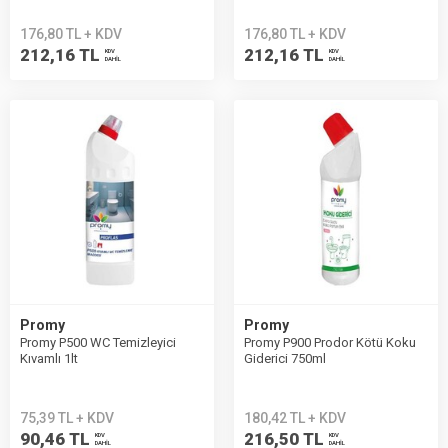
176,80 TL + KDV
176,80 TL + KDV
212,16 TL
212,16 TL
KDV
KDV
DAHİL
DAHİL
Promy
Promy
Promy P500 WC Temizleyici
Promy P900 Prodor Kötü Koku
Kıvamlı 1lt
Giderici 750ml
75,39 TL + KDV
180,42 TL + KDV
90,46 TL
216,50 TL
KDV
KDV
DAHİL
DAHİL