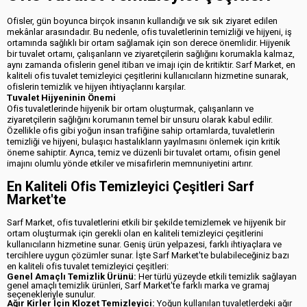
Ofisler, gün boyunca birçok insanın kullandığı ve sık sık ziyaret edilen
mekânlar arasındadır. Bu nedenle, ofis tuvaletlerinin temizliği ve hijyeni, iş
ortamında sağlıklı bir ortam sağlamak için son derece önemlidir. Hijyenik
bir tuvalet ortamı, çalışanların ve ziyaretçilerin sağlığını korumakla kalmaz,
aynı zamanda ofislerin genel itibarı ve imajı için de kritiktir. Sarf Market, en
kaliteli ofis tuvalet temizleyici çeşitlerini kullanıcıların hizmetine sunarak,
ofislerin temizlik ve hijyen ihtiyaçlarını karşılar.
Tuvalet Hijyeninin Önemi
Ofis tuvaletlerinde hijyenik bir ortam oluşturmak, çalışanların ve
ziyaretçilerin sağlığını korumanın temel bir unsuru olarak kabul edilir.
Özellikle ofis gibi yoğun insan trafiğine sahip ortamlarda, tuvaletlerin
temizliği ve hijyeni, bulaşıcı hastalıkların yayılmasını önlemek için kritik
öneme sahiptir. Ayrıca, temiz ve düzenli bir tuvalet ortamı, ofisin genel
imajını olumlu yönde etkiler ve misafirlerin memnuniyetini artırır.
En Kaliteli Ofis Temizleyici Çeşitleri Sarf
Market'te
Sarf Market, ofis tuvaletlerini etkili bir şekilde temizlemek ve hijyenik bir
ortam oluşturmak için gerekli olan en kaliteli temizleyici çeşitlerini
kullanıcıların hizmetine sunar. Geniş ürün yelpazesi, farklı ihtiyaçlara ve
tercihlere uygun çözümler sunar. İşte Sarf Market'te bulabileceğiniz bazı
en kaliteli ofis tuvalet temizleyici çeşitleri:
Genel Amaçlı Temizlik Ürünü:
Her türlü yüzeyde etkili temizlik sağlayan
genel amaçlı temizlik ürünleri, Sarf Market'te farklı marka ve gramaj
seçenekleriyle sunulur.
Ağır Kirler İçin Klozet Temizleyici:
Yoğun kullanılan tuvaletlerdeki ağır