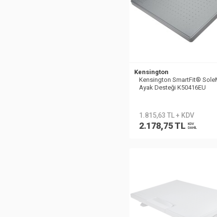
Kensington
Kensington SmartFit® Sol
Ayak Desteği K50416EU
1.815,63 TL + KDV
2.178,75 TL
KDV
DAHİL