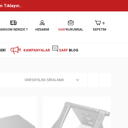
n Tıklayın..
0
KARGOM NEREDE ?
HESABIM
SARF
KURUMSAL
SEPETIM
ERI
KAMPANYALAR
SARF
BLOG