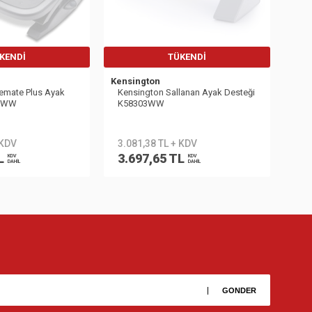
KENDI
TÜKENDI
Kensington
emate Plus Ayak
Kensington Sallanan Ayak Desteği
89WW
K58303WW
 KDV
3.081,38 TL + KDV
L
3.697,65 TL
KDV
KDV
DAHİL
DAHİL