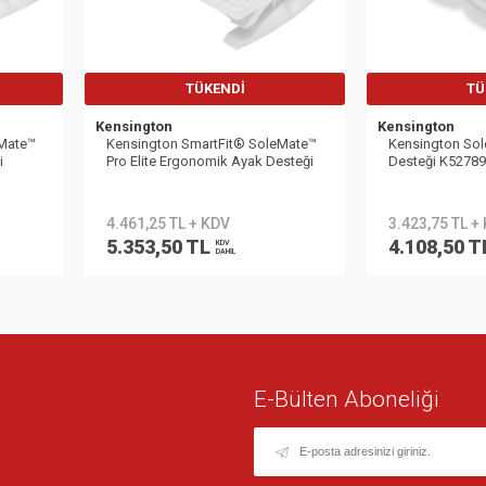
TÜKENDI
TÜ
Kensington
Kensington
eMate™
Kensington SmartFit® SoleMate™
Kensington Sol
i
Pro Elite Ergonomik Ayak Desteği
Desteği K527
K50345EU
4.461,25 TL + KDV
3.423,75 TL +
5.353,50 TL
4.108,50 T
KDV
DAHİL
E-Bülten Aboneliği