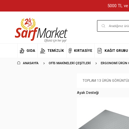
5000 TL ve 
GIDA
TEMIZLIK
KIRTASIYE
KAĞIT GRUBU
ANASAYFA
OFIS MAKINELERI ÇEŞITLERI
ERGONOMI ÜRÜN Ç
TOPLAM 13 ÜRÜN GÖRÜNTÜL
Ayak Desteği