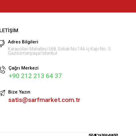
İLETIŞIM
Adres Bilgileri
Karayolları Mahallesi 568. Sokak No:14A İç Kapı No : 5
Gaziosmanpaşa/İstanbul
Çağrı Merkezi
+90 212 213 64 37
Bize Yazın
satis@sarfmarket.com.tr