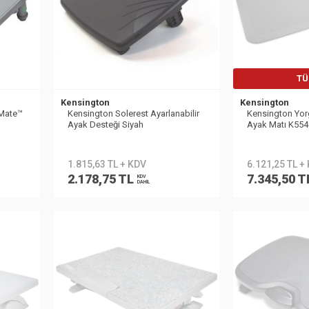
TÜ
Kensington
Kensington
eMate™
Kensington Solerest Ayarlanabilir
Kensington Yor
Ayak Desteği Siyah
Ayak Matı K5
1.815,63 TL + KDV
6.121,25 TL +
2.178,75 TL
7.345,50 T
KDV
DAHİL