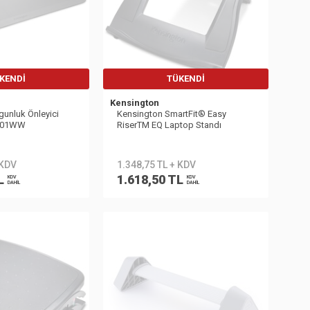
KENDI
TÜKENDI
Kensington
gunluk Önleyici
Kensington SmartFit® Easy
5401WW
RiserTM EQ Laptop Standı
K52805EU
 KDV
1.348,75 TL + KDV
L
1.618,50 TL
KDV
KDV
DAHİL
DAHİL