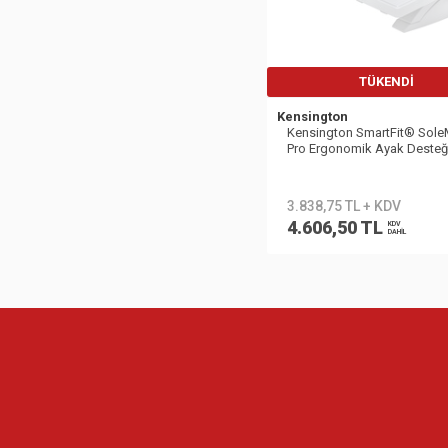
TÜKENDI
Kensington
Kensington SmartFit® Sol
Pro Ergonomik Ayak Desteğ
K50409EU
3.838,75 TL + KDV
4.606,50 TL
KDV
DAHİL