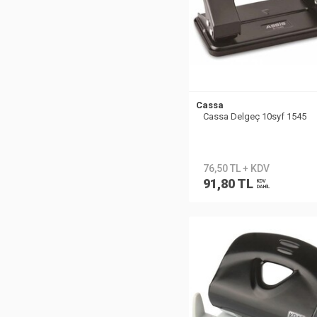
Cassa
Cassa Delgeç 10syf 1545
76,50 TL + KDV
91,80 TL
KDV
DAHİL