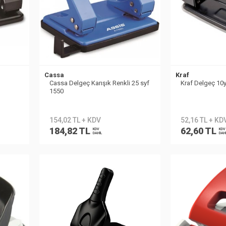
Cassa
Kraf
Cassa Delgeç Karışık Renkli 25 syf
Kraf Delgeç 10
1550
154,02 TL + KDV
52,16 TL + KD
184,82 TL
62,60 TL
KDV
KDV
DAHİL
DAH