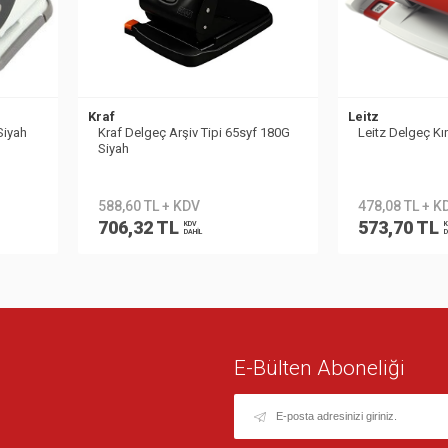
Kraf
Leitz
Siyah
Kraf Delgeç Arşiv Tipi 65syf 180G
Leitz Delgeç Kı
Siyah
588,60 TL + KDV
478,08 TL + K
706,32 TL
573,70 TL
KDV
K
DAHİL
D
E-Bülten Aboneliği