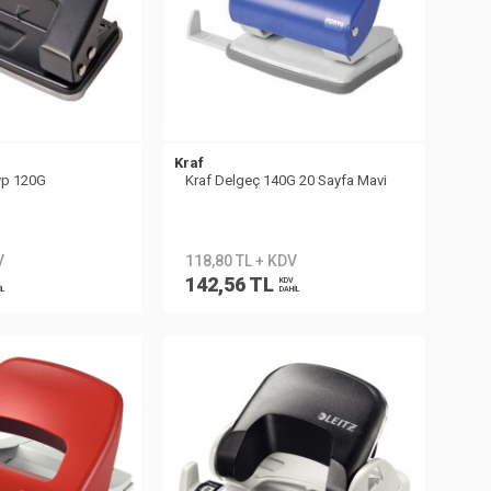
Kraf
yp 120G
Kraf Delgeç 140G 20 Sayfa Mavi
V
118,80 TL + KDV
142,56 TL
KDV
İL
DAHİL