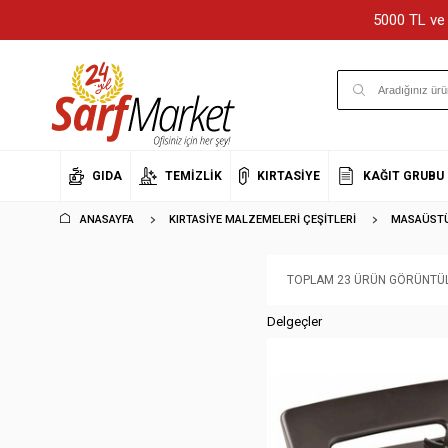
5000 TL ve 
GIDA
TEMIZLIK
KIRTASIYE
KAĞIT GRUBU
ANASAYFA
KIRTASIYE MALZEMELERI ÇEŞITLERI
MASAÜSTÜ 
TOPLAM 23 ÜRÜN GÖRÜNTÜL
Delgeçler