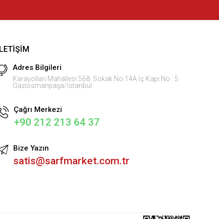
İLETIŞIM
Adres Bilgileri
Karayolları Mahallesi 568. Sokak No:14A İç Kapı No : 5
Gaziosmanpaşa/İstanbul
Çağrı Merkezi
+90 212 213 64 37
Bize Yazın
satis@sarfmarket.com.tr