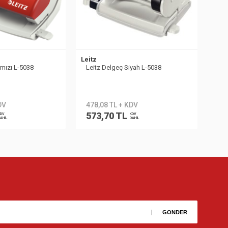
Leitz
rmızı L-5038
Leitz Delgeç Siyah L-5038
DV
478,08 TL + KDV
573,70 TL
DV
KDV
AHİL
DAHİL