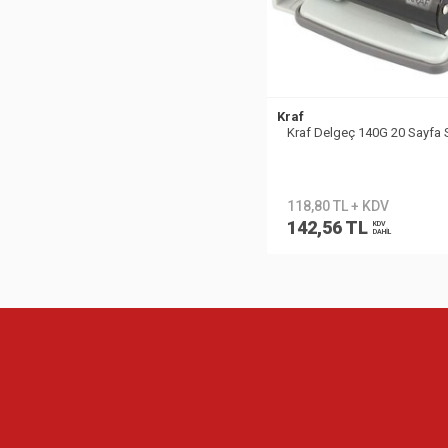
Kraf
Kraf Delgeç 140G 20 Sayfa 
118,80 TL + KDV
142,56 TL
KDV
DAHİL