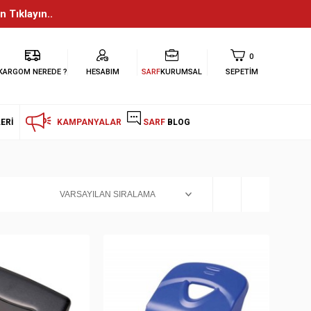
n Tıklayın..
0
KARGOM NEREDE ?
HESABIM
SARF
KURUMSAL
SEPETIM
ERI
KAMPANYALAR
SARF
BLOG