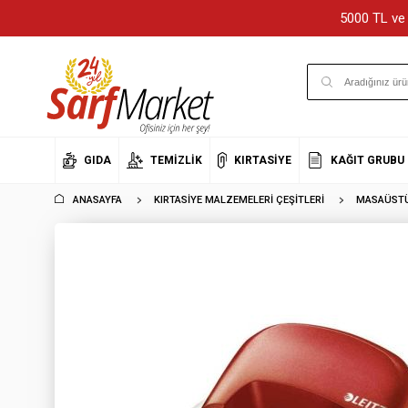
5000 TL ve 
GIDA
TEMIZLIK
KIRTASIYE
KAĞIT GRUBU
ANASAYFA
KIRTASIYE MALZEMELERI ÇEŞITLERI
MASAÜSTÜ 