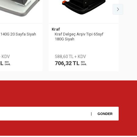
Kraf
Leit
 140G 20 Sayfa Siyah
Kraf Delgeç Arşiv Tipi 65syf
Lei
180G Siyah
+ KDV
588,60 TL + KDV
47
TL
706,32 TL
57
KDV
KDV
DAHİL
DAHİL