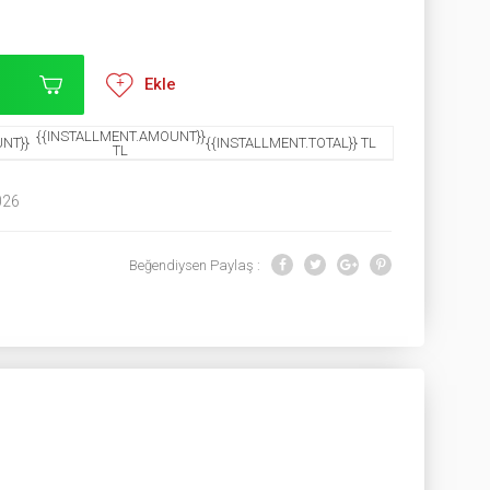
Ekle
{{INSTALLMENT.AMOUNT}}
NT}}
{{INSTALLMENT.TOTAL}} TL
TL
026
Beğendiysen Paylaş :