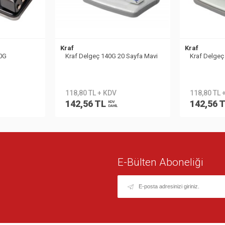
Kraf
Kraf
20G
Kraf Delgeç 140G 20 Sayfa Mavi
Kraf Delgeç
118,80 TL + KDV
118,80 TL 
142,56 TL
142,56 
KDV
DAHİL
E-Bülten Aboneliği