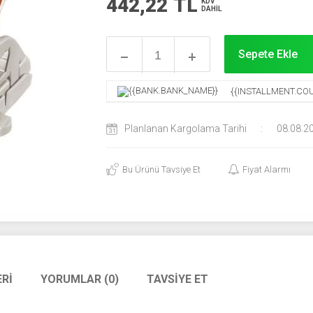
442,22
TL
KDV
DAHİL
Sepete Ekle
{{INSTALLMENT.COU
Planlanan Kargolama Tarihi
:
08.08.2
Bu Ürünü Tavsiye Et
Fiyat Alarmı
RI
YORUMLAR (0)
TAVSIYE ET