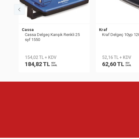
Cassa
Kraf
Cassa Delgeç Karışık Renkli 25
Kraf Delgeç 10yp 1
syf 1550
154,02 TL + KDV
52,16 TL + KDV
184,82 TL
62,60 TL
KDV
KDV
DAHİL
DAHİL