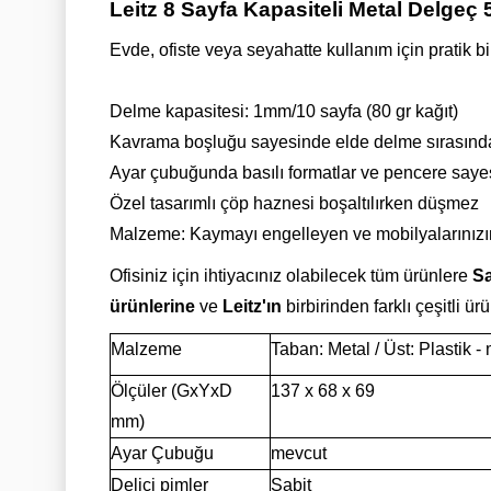
Leitz 8 Sayfa Kapasiteli Metal Delgeç
Evde, ofiste veya seyahatte kullanım için pratik b
Delme kapasitesi: 1mm/10 sayfa (80 gr kağıt)
Kavrama boşluğu sayesinde elde delme sırasınd
Ayar çubuğunda basılı formatlar ve pencere sayes
Özel tasarımlı çöp haznesi boşaltılırken düşmez
Malzeme: Kaymayı engelleyen ve mobilyalarınızın 
Ofisiniz için ihtiyacınız olabilecek tüm ürünlere
Sa
ürünlerine
ve
Leitz'ın
birbirinden farklı çeşitli ür
Malzeme
Taban: Metal / Üst: Plastik - 
Ölçüler (GxYxD
137 x 68 x 69
mm)
Ayar Çubuğu
mevcut
Delici pimler
Sabit