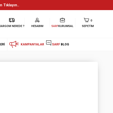
n Tıklayın..
0
KARGOM NEREDE ?
HESABIM
SARF
KURUMSAL
SEPETIM
ERI
KAMPANYALAR
SARF
BLOG