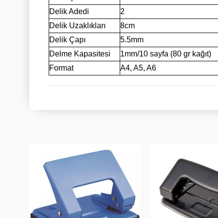
Delik Adedi
2
Delik Uzaklıkları
8cm
Delik Çapı
5.5mm
Delme Kapasitesi
1mm/10 sayfa (80 gr kağıt)
Format
A4, A5, A6