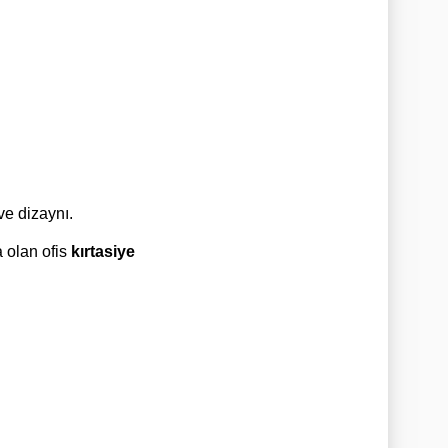
ve dizaynı.
a olan ofis
kırtasiye