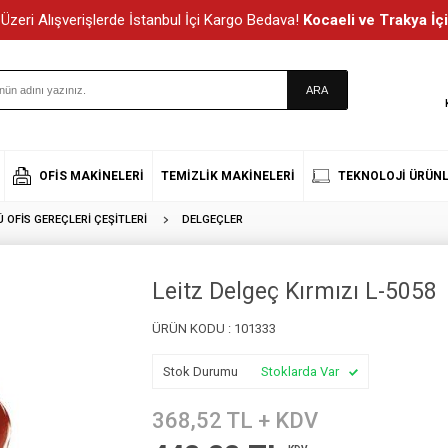
Üzeri Alışverişlerde İstanbul İçi Kargo Bedava!
Kocaeli ve Trakya İçi
OFIS MAKINELERI
TEMIZLIK MAKINELERI
TEKNOLOJI ÜRÜNL
OFIS GEREÇLERI ÇEŞITLERI
DELGEÇLER
Leitz Delgeç Kırmızı L-5058
ÜRÜN KODU :
101333
Stok Durumu
Stoklarda Var
368,52
TL + KDV