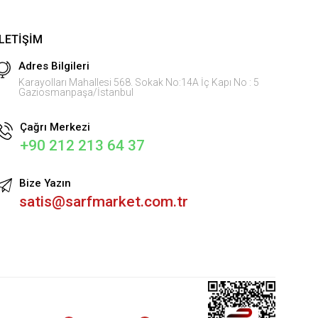
İLETIŞIM
Adres Bilgileri
Karayolları Mahallesi 568. Sokak No:14A İç Kapı No : 5
Gaziosmanpaşa/İstanbul
Çağrı Merkezi
+90 212 213 64 37
Bize Yazın
satis@sarfmarket.com.tr