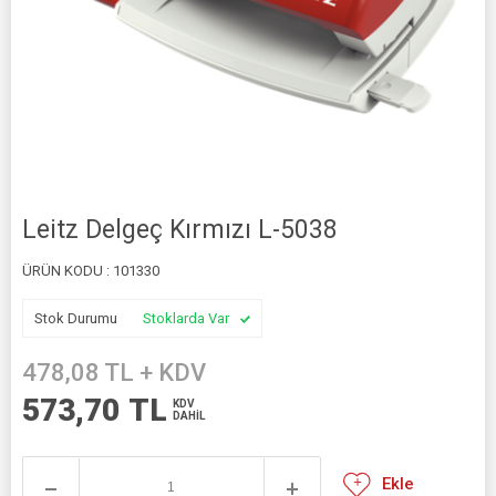
Leitz Delgeç Kırmızı L-5038
ÜRÜN KODU :
101330
Stok Durumu
Stoklarda Var
478,08
TL + KDV
573,70
TL
KDV
DAHİL
Ekle