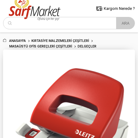
5000 TL ve Üzeri Alışverişlerde İstanbul İçi Kargo Bedava!
Kocaeli
ve Trakya İçin Tıklayın..
Kargom Nerede ?
ANASAYFA
KIRTASIYE MALZEMELERI ÇEŞITLERI
MASAÜSTÜ OFIS GEREÇLERI ÇEŞITLERI
DELGEÇLER