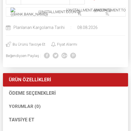
{{INSTALLMENT.AMOUNT}}
{{INSTALLMENT.TOTAL
{{INSTALLMENT.COUNT}}
TL
TL
Planlanan Kargolama Tarihi
:
08.08.2026
Bu Ürünü Tavsiye Et
Fiyat Alarmı
Beğendiysen Paylaş :
ÜRÜN ÖZELLIKLERI
ÖDEME SEÇENEKLERI
YORUMLAR (0)
TAVSIYE ET