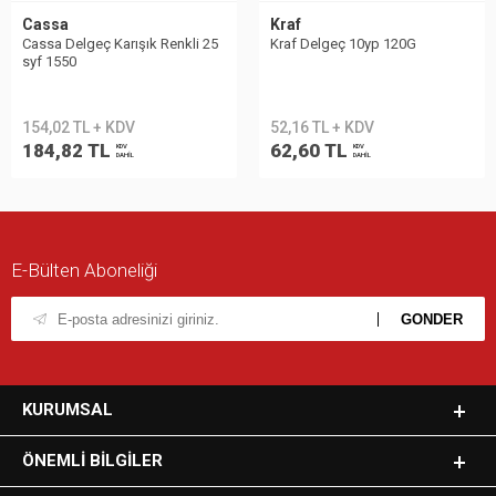
Cassa
Kraf
Cassa Delgeç Karışık Renkli 25
Kraf Delgeç 10yp 120G
syf 1550
154,02 TL + KDV
52,16 TL + KDV
184,82 TL
62,60 TL
KDV
KDV
DAHİL
DAHİL
E-Bülten Aboneliği
KURUMSAL
ÖNEMLI BILGILER