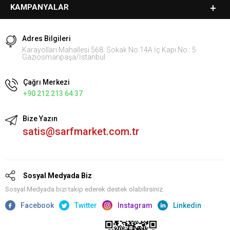
KAMPANYALAR
Adres Bilgileri
Karayolları Mahallesi 568. Sokak No:14A İç Kapı No : 5
Gaziosmanpaşa/İstanbul
Çağrı Merkezi
+90 212 213 64 37
Bize Yazın
satis@sarfmarket.com.tr
Sosyal Medyada Biz
Sosyal Medyada bizi takip ederek destek olabilirsiniz.
Facebook
Twitter
Instagram
Linkedin