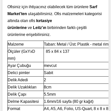
Ofisiniz için ihtiyacınız olabilecek tüm ürünlere
Sarf
Market’ten
ulaşabilirsiniz. Ofis malzemeleri kategorisi
altında olan ofis
kırtasiye
ürünlerine
ve
Leitz'ın
birbirinden farklı çeşitli
ürünlerine erişebilirsiniz.
Malzeme
Taban: Metal / Üst: Plastik - metal rim 
Ölçüler (GxYxD
85 x 84 x 137
mm)
Ayar Çubuğu
mevcut
Delici pimler
Sabit
Delik Adedi
2
Delik Uzaklıkları
8cm
Delik Çapı
5.5mm
Delme Kapasitesi
1.6mm/16 sayfa (80 gr kağıt)
Format
A4, A5, A6, Folio, US-Quart, 8 x 8 x 8