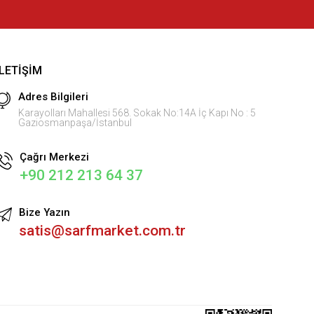
İLETIŞIM
Adres Bilgileri
Karayolları Mahallesi 568. Sokak No:14A İç Kapı No : 5
Gaziosmanpaşa/İstanbul
Çağrı Merkezi
+90 212 213 64 37
Bize Yazın
satis@sarfmarket.com.tr