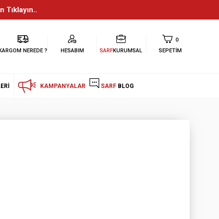
n Tıklayın..
0
KARGOM NEREDE ?
HESABIM
SARF
KURUMSAL
SEPETIM
ERI
KAMPANYALAR
SARF
BLOG