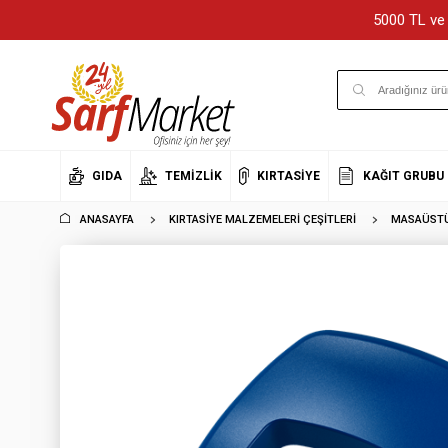
5000 TL ve 
GIDA
TEMIZLIK
KIRTASIYE
KAĞIT GRUBU
ANASAYFA
KIRTASIYE MALZEMELERI ÇEŞITLERI
MASAÜSTÜ 