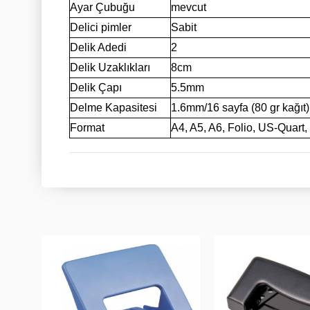
Ayar Çubuğu
mevcut
Delici pimler
Sabit
Delik Adedi
2
Delik Uzaklıkları
8cm
Delik Çapı
5.5mm
Delme Kapasitesi
1.6mm/16 sayfa (80 gr kağıt)
Format
A4, A5, A6, Folio, US-Quart,