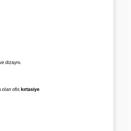
ve dizaynı.
a olan ofis
kırtasiye