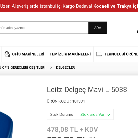
Üzeri Alışverişlerde İstanbul İçi Kargo Bedava!
Kocaeli ve Trakya İçi
OFIS MAKINELERI
TEMIZLIK MAKINELERI
TEKNOLOJI ÜRÜNL
OFIS GEREÇLERI ÇEŞITLERI
DELGEÇLER
Leitz Delgeç Mavi L-5038
ÜRÜN KODU :
101331
Stok Durumu
Stoklarda Var
478,08
TL + KDV