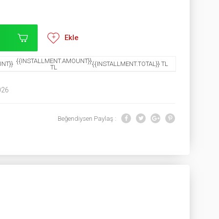
Ekle
{{INSTALLMENT.AMOUNT}}
NT}}
{{INSTALLMENT.TOTAL}} TL
TL
026
Beğendiysen Paylaş :