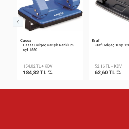
Cassa
Kraf
Cassa Delgeç Karışık Renkli 25
Kraf Delgeç 10yp 1
syf 1550
154,02 TL + KDV
52,16 TL + KDV
184,82 TL
62,60 TL
KDV
KDV
DAHİL
DAHİL