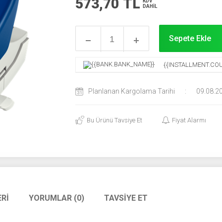
573,70
TL
KDV
DAHİL
Sepete Ekle
{{INSTALLMENT.COU
Planlanan Kargolama Tarihi
:
09.08.2
Bu Ürünü Tavsiye Et
Fiyat Alarmı
RI
YORUMLAR (0)
TAVSIYE ET