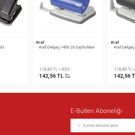
Kraf
Kraf
20G
Kraf Delgeç 140G 20 Sayfa Mavi
Kraf Delgeç
118,80 TL + KDV
118,80 TL 
142,56 TL
142,56 
KDV
DAHİL
E-Bülten Aboneliği