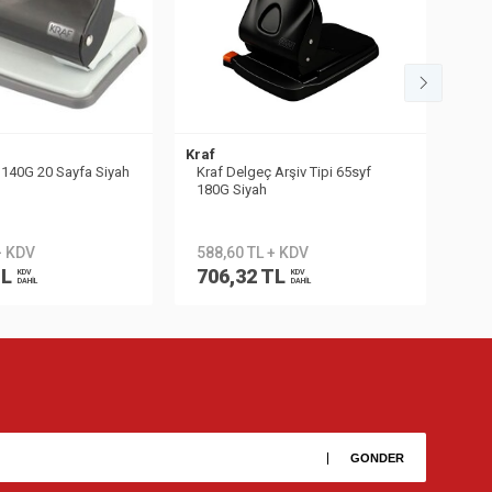
Kraf
Leit
 140G 20 Sayfa Siyah
Kraf Delgeç Arşiv Tipi 65syf
Lei
180G Siyah
+ KDV
588,60 TL + KDV
47
TL
706,32 TL
57
KDV
KDV
DAHİL
DAHİL