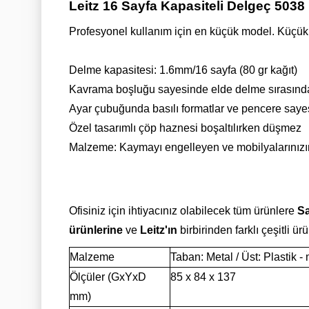
Leitz 16 Sayfa Kapasiteli Delgeç 5038
Profesyonel kullanım için en küçük model. Küçük
Delme kapasitesi: 1.6mm/16 sayfa (80 gr kağıt)
Kavrama boşluğu sayesinde elde delme sırasınd
Ayar çubuğunda basılı formatlar ve pencere sayes
Özel tasarımlı çöp haznesi boşaltılırken düşmez
Malzeme: Kaymayı engelleyen ve mobilyalarınızın 
Ofisiniz için ihtiyacınız olabilecek tüm ürünlere
Sa
ürünlerine
ve
Leitz'ın
birbirinden farklı çeşitli ür
Malzeme
Taban: Metal / Üst: Plastik - 
Ölçüler (GxYxD
85 x 84 x 137
mm)