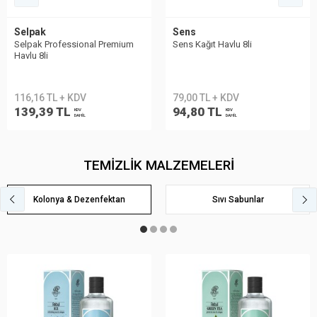
Selpak
Sens
Selpak Professional Premium
Sens Kağıt Havlu 8li
Havlu 8li
116,16 TL + KDV
79,00 TL + KDV
139,39 TL
94,80 TL
KDV
KDV
DAHİL
DAHİL
TEMİZLİK MALZEMELERİ
Kolonya & Dezenfektan
Sıvı Sabunlar