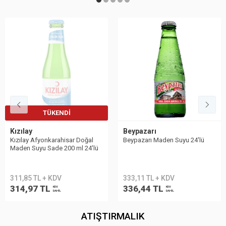
TÜKENDI
Kızılay
Beypazarı
Kızılay Afyonkarahisar Doğal
Beypazarı Maden Suyu 24′lü
Maden Suyu Sade 200 ml 24'lü
311,85 TL + KDV
333,11 TL + KDV
314,97 TL
336,44 TL
KDV
KDV
DAHİL
DAHİL
ATIŞTIRMALIK