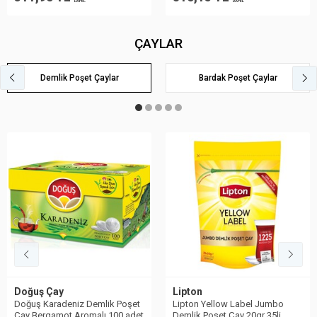
DAHİL
DAHİL
ÇAYLAR
Demlik Poşet Çaylar
Bardak Poşet Çaylar
Doğuş Çay
Lipton
Doğuş Karadeniz Demlik Poşet
Lipton Yellow Label Jumbo
Çay Bergamot Aromalı 100 adet
Demlik Poşet Çay 20gr 35li