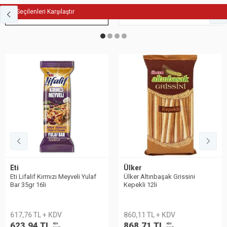
Seçilenleri Karşılaştır
Fit Atıştırmalık
Bisküvi
Eti
Ülker
Eti Lifalif Kırmızı Meyveli Yulaf
Ülker Altınbaşak Grissini
Bar 35gr 16li
Kepekli 12li
617,76 TL + KDV
860,11 TL + KDV
623,94 TL
868,71 TL
KDV
KDV