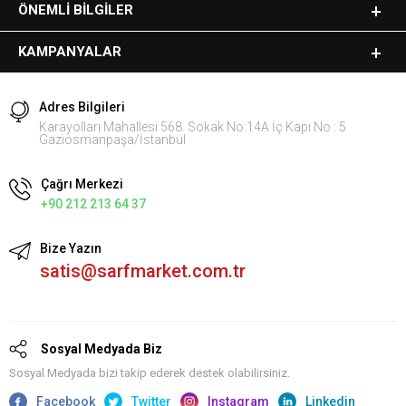
ÖNEMLI BILGILER
KAMPANYALAR
Adres Bilgileri
Karayolları Mahallesi 568. Sokak No:14A İç Kapı No : 5
Gaziosmanpaşa/İstanbul
Çağrı Merkezi
+90 212 213 64 37
Bize Yazın
satis@sarfmarket.com.tr
Sosyal Medyada Biz
Sosyal Medyada bizi takip ederek destek olabilirsiniz.
Facebook
Twitter
Instagram
Linkedin