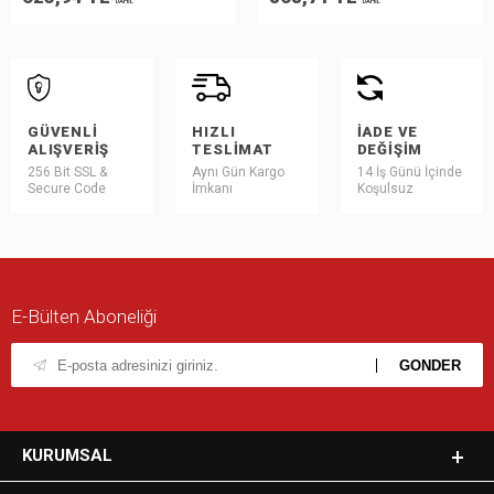
DAHİL
DAHİL
GÜVENLI
HIZLI
İADE VE
ALIŞVERIŞ
TESLIMAT
DEĞIŞIM
256 Bit SSL &
Aynı Gün Kargo
14 İş Günü İçinde
Secure Code
İmkanı
Koşulsuz
E-Bülten Aboneliği
KURUMSAL