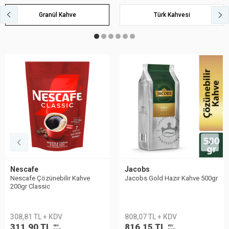
Granül Kahve
Türk Kahvesi
Nescafe
Jacobs
Nescafe Çözünebilir Kahve
Jacobs Gold Hazır Kahve 500gr
200gr Classic
308,81 TL + KDV
808,07 TL + KDV
311,90 TL
816,15 TL
KDV
KDV