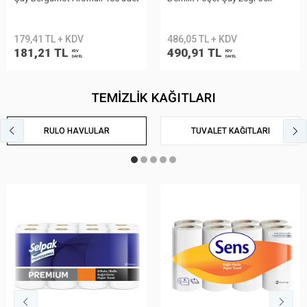
179,41 TL + KDV
486,05 TL + KDV
181,21 TL
490,91 TL
KDV
KDV
DAHİL
DAHİL
TEMİZLİK KAĞITLARI
RULO HAVLULAR
TUVALET KAĞITLARI