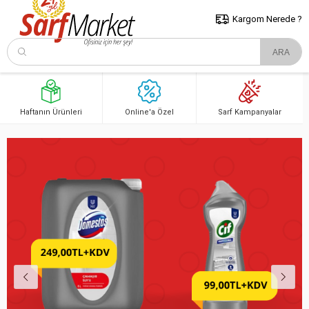
5000 TL ve Üzeri Alışverişlerde İstanbul İçi Kargo Bedava!
Kocaeli
ve Trakya İçin Tıklayın..
Kargom Nerede ?
Haftanın Ürünleri
Online'a Özel
Sarf Kampanyalar