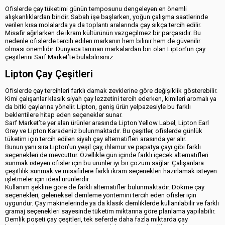
Ofislerde çay tüketimi günün temposunu dengeleyen en önemli
alışkanlıklardan biridir. Sabah işe başlarken, yoğun çalışma saatlerinde
verilen kısa molalarda ya da toplantı aralarında çay sıkça tercih edilir.
Misafir ağırlarken de ikram kültürünün vazgeçilmez bir parçasıdır. Bu
nedenle ofislerde tercih edilen markanın hem bilinir hem de güvenilir
olması önemlidir. Dünyaca tanınan markalardan biri olan Lipton’un çay
çeşitlerini Sarf Market’te bulabilirsiniz.
Lipton Çay Çeşitleri
Ofislerde çay tercihleri farklı damak zevklerine göre değişiklik gösterebilir.
Kimi çalışanlar klasik siyah çay lezzetini tercih ederken, kimileri aromalı ya
da bitki çaylarına yönelir. Lipton, geniş ürün yelpazesiyle bu farklı
beklentilere hitap eden seçenekler sunar.
Sarf Market’te yer alan ürünler arasında Lipton Yellow Label, Lipton Earl
Grey ve Lipton Karadeniz bulunmaktadır. Bu çeşitler, ofislerde günlük
tüketim için tercih edilen siyah çay alternatifleri arasında yer alır.
Bunun yanı sıra Lipton’un yeşil çay, ıhlamur ve papatya çayı gibi farklı
seçenekleri de mevcuttur. Özellikle gün içinde farklı içecek alternatifleri
sunmak isteyen ofisler için bu ürünler iyi bir çözüm sağlar. Çalışanlara
çeşitlilik sunmak ve misafirlere farklı ikram seçenekleri hazırlamak isteyen
işletmeler için ideal ürünlerdir.
Kullanım şekline göre de farklı alternatifler bulunmaktadır. Dökme çay
seçenekleri, geleneksel demleme yöntemini tercih eden ofisler için
uygundur. Çay makinelerinde ya da klasik demliklerde kullanılabilir ve farklı
gramaj seçenekleri sayesinde tüketim miktarına göre planlama yapılabilir.
Demlik poşeti çay çeşitleri, tek seferde daha fazla miktarda çay