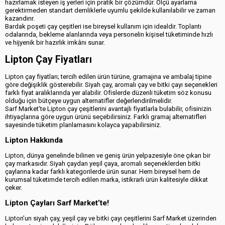
hazırlamak isteyen iş yerleri için pratik bir çözümdür. Ölçü ayarlama
gerektirmeden standart demliklerle uyumlu şekilde kullanılabilir ve zaman
kazandırır.
Bardak poşeti çay çeşitleri ise bireysel kullanım için idealdir. Toplantı
odalarında, bekleme alanlarında veya personelin kişisel tüketiminde hızlı
ve hijyenik bir hazırlık imkânı sunar.
Lipton Çay Fiyatları
Lipton çay fiyatları; tercih edilen ürün türüne, gramajına ve ambalaj tipine
göre değişiklik gösterebilir. Siyah çay, aromalı çay ve bitki çayı seçenekleri
farklı fiyat aralıklarında yer alabilir. Ofislerde düzenli tüketim söz konusu
olduğu için bütçeye uygun alternatifler değerlendirilmelidir.
Sarf Market’te Lipton çay çeşitlerini avantajlı fiyatlarla bulabilir, ofisinizin
ihtiyaçlarına göre uygun ürünü seçebilirsiniz. Farklı gramaj alternatifleri
sayesinde tüketim planlamasını kolayca yapabilirsiniz.
Lipton Hakkında
Lipton, dünya genelinde bilinen ve geniş ürün yelpazesiyle öne çıkan bir
çay markasıdır. Siyah çaydan yeşil çaya, aromalı seçeneklerden bitki
çaylarına kadar farklı kategorilerde ürün sunar. Hem bireysel hem de
kurumsal tüketimde tercih edilen marka, istikrarlı ürün kalitesiyle dikkat
çeker.
Lipton Çayları Sarf Market’te!
Lipton’un siyah çay, yeşil çay ve bitki çayı çeşitlerini Sarf Market üzerinden