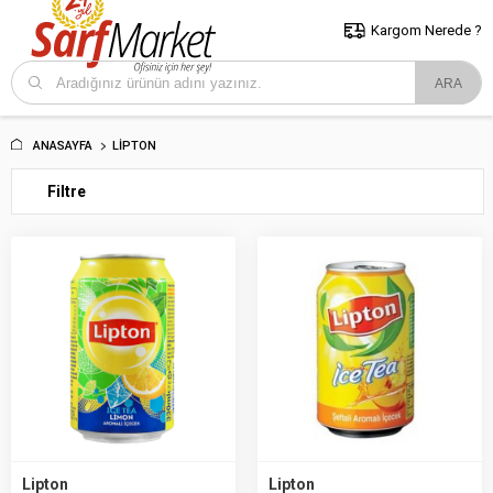
5000 TL ve Üzeri Alışverişlerde İstanbul İçi Kargo Bedava!
Kocaeli
ve Trakya İçin Tıklayın..
Kargom Nerede ?
ANASAYFA
LIPTON
Filtre
Lipton
Lipton