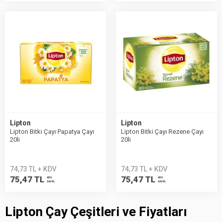
Lipton
Lipton
Lipton Bitki Çayı Papatya Çayı
Lipton Bitki Çayı Rezene Çayı
20li
20li
74,73 TL + KDV
74,73 TL + KDV
75,47 TL
75,47 TL
KDV
KDV
DAHİL
DAHİL
Lipton Çay Çeşitleri ve Fiyatları