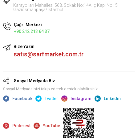
Karayolları Mahallesi 568. Sokak No:14A İç Kapı No : 5
Gaziosmanpaşa/İstanbul
Çağrı Merkezi
+90 212 213 64 37
Bize Yazın
satis@sarfmarket.com.tr
Sosyal Medyada Biz
Sosyal Medyada bizi takip ederek destek olabilirsiniz.
Facebook
Twitter
Instagram
Linkedin
Pinterest
YouTube