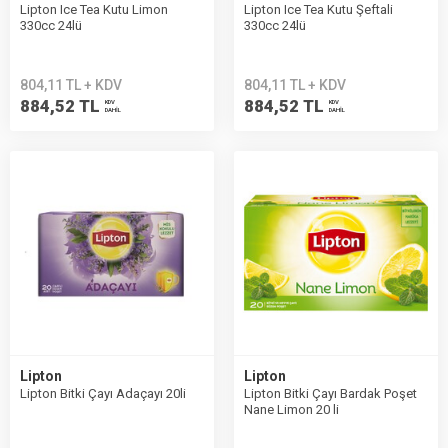
Lipton Ice Tea Kutu Limon
Lipton Ice Tea Kutu Şeftali
330cc 24lü
330cc 24lü
804,11 TL + KDV
804,11 TL + KDV
884,52 TL
884,52 TL
KDV
KDV
DAHİL
DAHİL
Lipton
Lipton
Lipton Bitki Çayı Adaçayı 20li
Lipton Bitki Çayı Bardak Poşet
Nane Limon 20 li