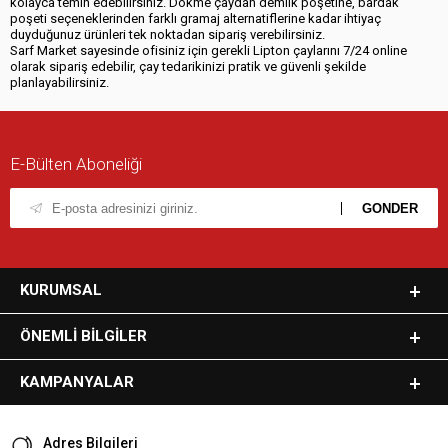
kolayca temin edebilirsiniz. Dökme çaydan demlik poşetine, bardak
poşeti seçeneklerinden farklı gramaj alternatiflerine kadar ihtiyaç
duyduğunuz ürünleri tek noktadan sipariş verebilirsiniz.
Sarf Market sayesinde ofisiniz için gerekli Lipton çaylarını 7/24 online
olarak sipariş edebilir, çay tedarikinizi pratik ve güvenli şekilde
planlayabilirsiniz.
E-Bülten Aboneliği
KURUMSAL
ÖNEMLI BILGILER
KAMPANYALAR
Adres Bilgileri