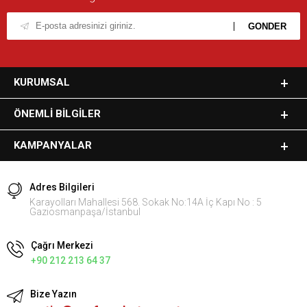
KURUMSAL
ÖNEMLI BILGILER
KAMPANYALAR
Adres Bilgileri
Karayolları Mahallesi 568. Sokak No:14A İç Kapı No : 5
Gaziosmanpaşa/İstanbul
Çağrı Merkezi
+90 212 213 64 37
Bize Yazın