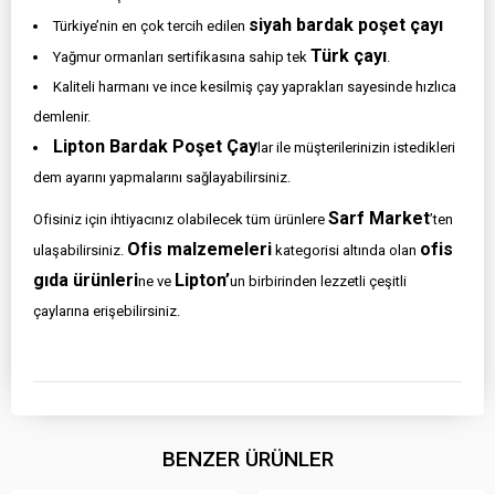
siyah bardak poşet çayı
Türkiye’nin en çok tercih edilen
Türk çayı
Yağmur ormanları sertifikasına sahip tek
.
Kaliteli harmanı ve ince kesilmiş çay yaprakları sayesinde hızlıca
demlenir.
Lipton Bardak Poşet Çay
lar ile müşterilerinizin istedikleri
dem ayarını yapmalarını sağlayabilirsiniz.
Sarf Market
Ofisiniz için ihtiyacınız olabilecek tüm ürünlere
’ten
Ofis malzemeleri
ofis
ulaşabilirsiniz.
kategorisi altında olan
gıda ürünleri
Lipton’
ne ve
un birbirinden lezzetli çeşitli
çaylarına erişebilirsiniz.
BENZER ÜRÜNLER