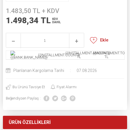
1.483,50
TL + KDV
1.498,34
TL
KDV
DAHİL
Ekle
{{INSTALLMENT.AMOUNT}}
{{INSTALLMENT.TOTAL
{{INSTALLMENT.COUNT}}
TL
TL
Planlanan Kargolama Tarihi
:
07.08.2026
Bu Ürünü Tavsiye Et
Fiyat Alarmı
Beğendiysen Paylaş :
ÜRÜN ÖZELLIKLERI