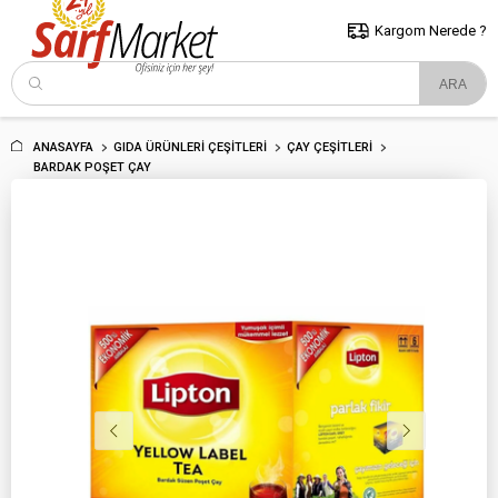
5000 TL ve Üzeri Alışverişlerde İstanbul İçi Kargo Bedava!
Kocaeli
ve Trakya İçin Tıklayın..
Kargom Nerede ?
ANASAYFA
GIDA ÜRÜNLERI ÇEŞITLERI
ÇAY ÇEŞITLERI
BARDAK POŞET ÇAY