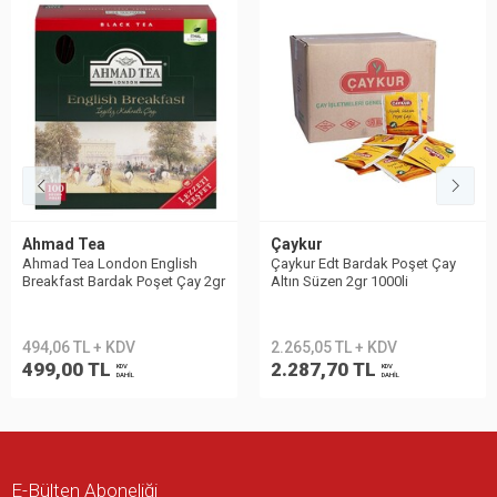
Ahmad Tea
Çaykur
Ahmad Tea London English
Çaykur Edt Bardak Poşet Çay
Breakfast Bardak Poşet Çay 2gr
Altın Süzen 2gr 1000li
100lü
494,06 TL + KDV
2.265,05 TL + KDV
499,00 TL
2.287,70 TL
KDV
KDV
DAHİL
DAHİL
E-Bülten Aboneliği