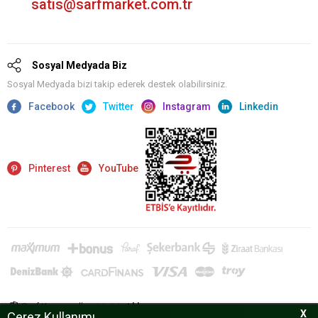
satis@sarfmarket.com.tr
Sosyal Medyada Biz
Sosyal Medyada bizi takip ederek destek olabilirsiniz.
Facebook
Twitter
Instagram
Linkedin
Pinterest
YouTube
Sarf Kurumsal'a giriş için
tıklayın.
X
Çerez Kullanımı