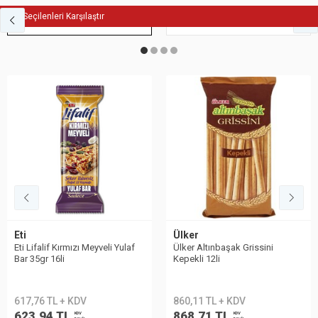
Seçilenleri Karşılaştır
Fit Atıştırmalık
Bisküvi
Eti
Ülker
Eti Lifalif Kırmızı Meyveli Yulaf
Ülker Altınbaşak Grissini
Bar 35gr 16li
Kepekli 12li
617,76 TL + KDV
860,11 TL + KDV
623,94 TL
868,71 TL
KDV
KDV