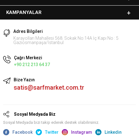
KAMPANYALAR
Adres Bilgileri
Karayolları Mahallesi 568. Sokak No:14A İç Kapı No : 5
Gaziosmanpaşa/İstanbul
Çağrı Merkezi
+90 212 213 64 37
Bize Yazın
satis@sarfmarket.com.tr
Sosyal Medyada Biz
Sosyal Medyada bizi takip ederek destek olabilirsiniz.
Facebook
Twitter
Instagram
Linkedin