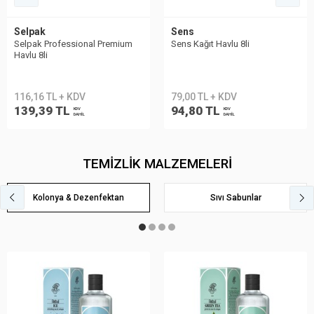
Selpak
Sens
Selpak Professional Premium
Sens Kağıt Havlu 8li
Havlu 8li
116,16 TL + KDV
79,00 TL + KDV
139,39 TL
94,80 TL
KDV
KDV
DAHİL
DAHİL
TEMİZLİK MALZEMELERİ
Kolonya & Dezenfektan
Sıvı Sabunlar