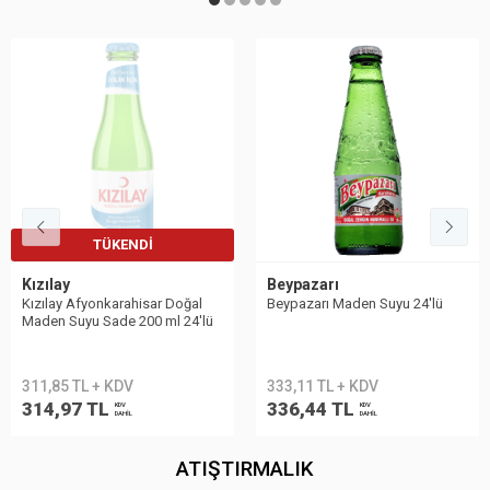
TÜKENDI
Kızılay
Beypazarı
Kızılay Afyonkarahisar Doğal
Beypazarı Maden Suyu 24′lü
Maden Suyu Sade 200 ml 24'lü
311,85 TL + KDV
333,11 TL + KDV
314,97 TL
336,44 TL
KDV
KDV
DAHİL
DAHİL
ATIŞTIRMALIK