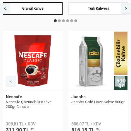
Granül Kahve
Türk Kahvesi
Nescafe
Jacobs
Nescafe Çözünebilir Kahve
Jacobs Gold Hazır Kahve 500gr
200gr Classic
308,81 TL + KDV
808,07 TL + KDV
311,90 TL
816,15 TL
KDV
KDV