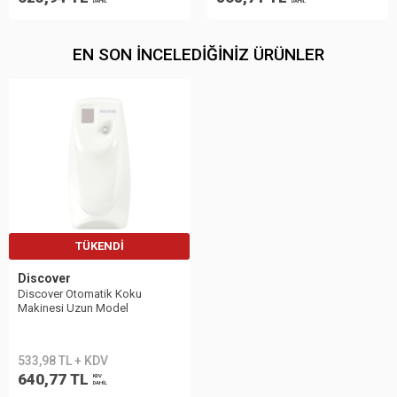
DAHİL
DAHİL
EN SON İNCELEDIĞINIZ ÜRÜNLER
TÜKENDI
Discover
Discover Otomatik Koku
Makinesi Uzun Model
533,98 TL + KDV
640,77 TL
KDV
DAHİL