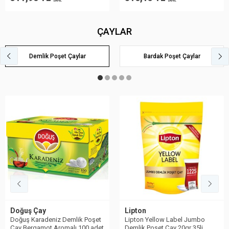
DAHİL
DAHİL
ÇAYLAR
Demlik Poşet Çaylar
Bardak Poşet Çaylar
Doğuş Çay
Lipton
Doğuş Karadeniz Demlik Poşet
Lipton Yellow Label Jumbo
Çay Bergamot Aromalı 100 adet
Demlik Poşet Çay 20gr 35li