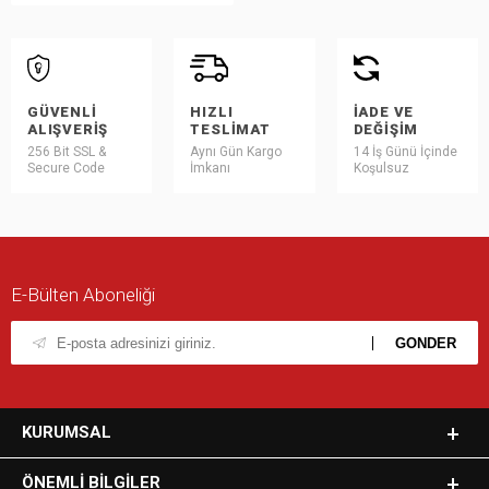
GÜVENLI
HIZLI
İADE VE
ALIŞVERIŞ
TESLIMAT
DEĞIŞIM
256 Bit SSL &
Aynı Gün Kargo
14 İş Günü İçinde
Secure Code
İmkanı
Koşulsuz
E-Bülten Aboneliği
KURUMSAL
ÖNEMLI BILGILER