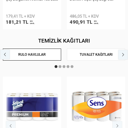
179,41 TL + KDV
486,05 TL + KDV
181,21 TL
490,91 TL
KDV
KDV
DAHİL
DAHİL
TEMİZLİK KAĞITLARI
RULO HAVLULAR
TUVALET KAĞITLARI