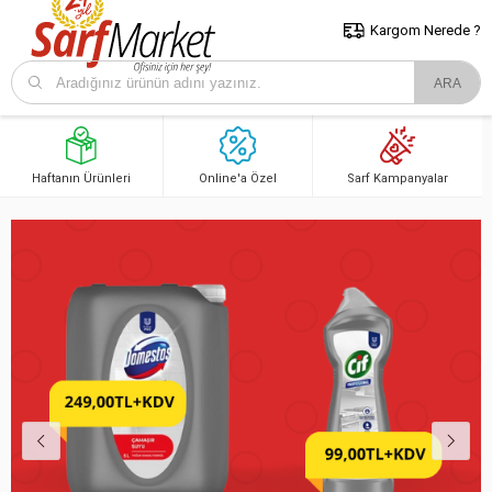
5000 TL ve Üzeri Alışverişlerde İstanbul İçi Kargo Bedava!
Kocaeli
ve Trakya İçin Tıklayın..
Kargom Nerede ?
Haftanın Ürünleri
Online'a Özel
Sarf Kampanyalar