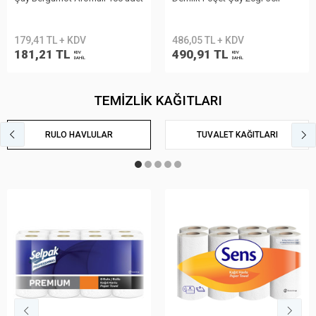
486,05 TL + KDV
741,55 TL + KDV
490,91 TL
748,97 TL
KDV
KDV
DAHİL
DAHİL
TEMİZLİK KAĞITLARI
RULO HAVLULAR
TUVALET KAĞITLARI