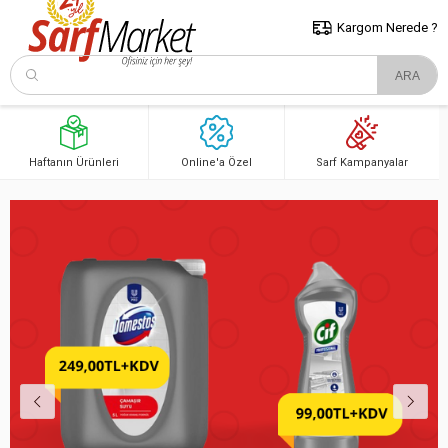
5000 TL ve Üzeri Alışverişlerde İstanbul İçi Kargo Bedava!
Kocaeli
ve Trakya İçin Tıklayın..
Kargom Nerede ?
Haftanın Ürünleri
Online'a Özel
Sarf Kampanyalar