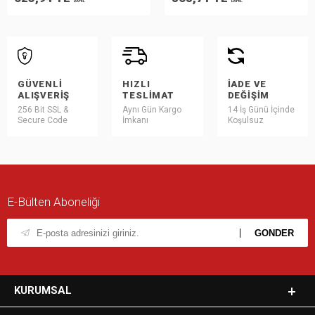
DAHİL
DAHİL
GÜVENLI
HIZLI
İADE VE
ALIŞVERIŞ
TESLIMAT
DEĞIŞIM
256 Bit SSL &
Aynı Gün Kargo
14 İş Günü İçinde
Secure Code
İmkanı
Koşulsuz
E-Bülten Aboneliği
KURUMSAL