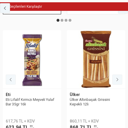
Seçilenleri Karşılaştır
Fit Atıştırmalık
Bisküvi
Ülker
Eti
Ülker Altınbaşak Grissini
Eti Lifalif Kuru Yemişli Bar 12li
Kepekli 12li
paket
860,11 TL + KDV
617,76 TL + KDV
868,71 TL
623,94 TL
KDV
KDV