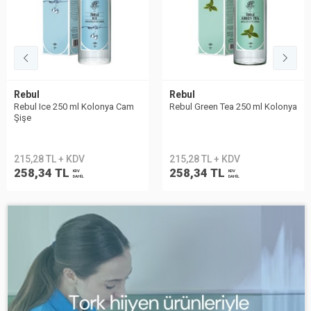
Rebul
Eyüp Sabri Tuncer
Rebul Green Tea 250 ml Kolonya
Eyüp Sabri Tuncer Limon
Kolonyası Sprey Başlıklı 1LT
215,28 TL + KDV
318,76 TL + KDV
258,34 TL
382,51 TL
KDV
KDV
DAHİL
DAHİL