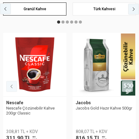
Granül Kahve
Türk Kahvesi
Jacobs
Nescafe
Jacobs Gold Hazır Kahve 500gr
Nescafe Çözünebilir Kahve 1kg
Classic
808,07 TL + KDV
1.496,02 TL + KDV
816,15 TL
1.510,98 TL
KDV
KDV