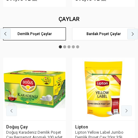
DAHİL
DAHİL
ÇAYLAR
Demlik Poşet Çaylar
Bardak Poşet Çaylar
Lipton
Doğuş Çay
Lipton Yellow Label Jumbo
Doğuş Black Label Demlik
Demlik Poşet Çay 20gr 35li
Poşet 25gr 50 Adet