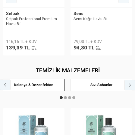
Sens
Selpak
Sens Kağıt Havlu 8li
Selpak Professional Taşınabilir
Havlu Dispenseri
79,00 TL + KDV
548,23 TL + KDV
94,80 TL
657,87 TL
KDV
KDV
DAHİL
DAHİL
TEMİZLİK MALZEMELERİ
Kolonya & Dezenfektan
Sıvı Sabunlar