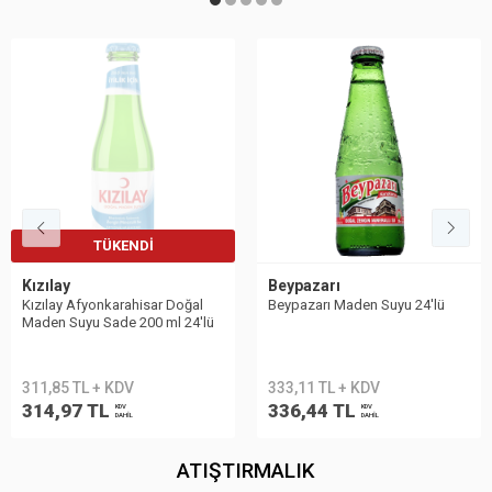
Beypazarı
Sırma
Beypazarı Maden Suyu 24′lü
Sırma Meyveli Soda C Vitaminli
Limon 24'lü
333,11 TL + KDV
365,46 TL + KDV
336,44 TL
369,12 TL
KDV
KDV
DAHİL
DAHİL
ATIŞTIRMALIK