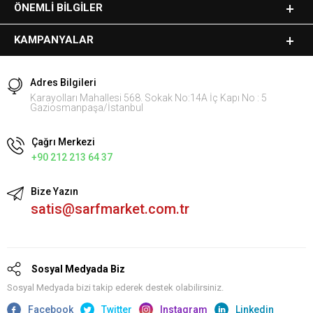
ÖNEMLI BILGILER
KAMPANYALAR
Adres Bilgileri
Karayolları Mahallesi 568. Sokak No:14A İç Kapı No : 5
Gaziosmanpaşa/İstanbul
Çağrı Merkezi
+90 212 213 64 37
Bize Yazın
satis@sarfmarket.com.tr
Sosyal Medyada Biz
Sosyal Medyada bizi takip ederek destek olabilirsiniz.
Facebook
Twitter
Instagram
Linkedin