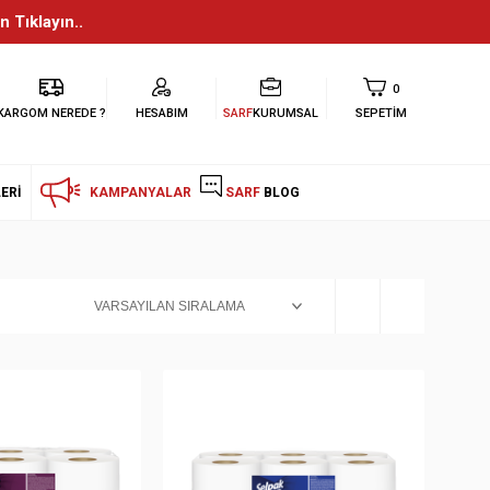
n Tıklayın..
0
KARGOM NEREDE ?
HESABIM
SARF
KURUMSAL
SEPETIM
ERI
KAMPANYALAR
SARF
BLOG