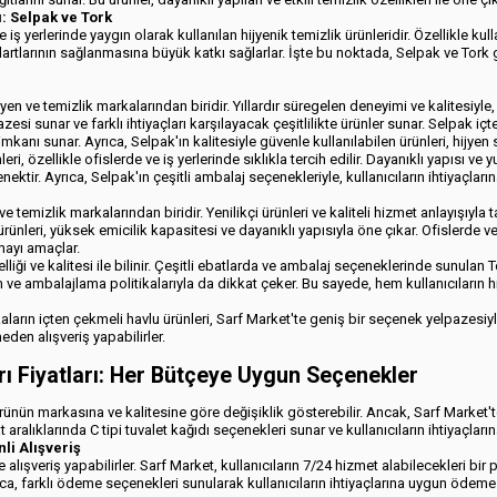
: Selpak ve Tork
 iş yerlerinde yaygın olarak kullanılan hijyenik temizlik ürünleridir. Özellikle kulla
rtlarının sağlanmasına büyük katkı sağlarlar. İşte bu noktada, Selpak ve Tork g
yen ve temizlik markalarından biridir. Yıllardır süregelen deneyimi ve kalitesiyle
esi sunar ve farklı ihtiyaçları karşılayacak çeşitlilikte ürünler sunar. Selpak içte
imkanı sunar. Ayrıca, Selpak'ın kalitesiyle güvenle kullanılabilen ürünleri, hijyen 
leri, özellikle ofislerde ve iş yerlerinde sıklıkla tercih edilir. Dayanıklı yapısı
çenektir. Ayrıca, Selpak'ın çeşitli ambalaj seçenekleriyle, kullanıcıların ihtiyaçlar
e temizlik markalarından biridir. Yenilikçi ürünleri ve kaliteli hizmet anlayışıyl
ürünleri, yüksek emicilik kapasitesi ve dayanıklı yapısıyla öne çıkar. Ofislerde v
mayı amaçlar.
lliği ve kalitesi ile bilinir. Çeşitli ebatlarda ve ambalaj seçeneklerinde sunulan To
 ve ambalajlama politikalarıyla da dikkat çeker. Bu sayede, hem kullanıcıların hij
aların içten çekmeli havlu ürünleri, Sarf Market'te geniş bir seçenek yelpazesiy
eden alışveriş yapabilirler.
arı Fiyatları: Her Bütçeye Uygun Seçenekler
rı ürünün markasına ve kalitesine göre değişiklik gösterebilir. Ancak, Sarf Market
at aralıklarında C tipi tuvalet kağıdı seçenekleri sunar ve kullanıcıların ihtiyaçla
li Alışveriş
e alışveriş yapabilirler. Sarf Market, kullanıcıların 7/24 hizmet alabilecekleri bir 
rıca, farklı ödeme seçenekleri sunularak kullanıcıların ihtiyaçlarına uygun ödeme y