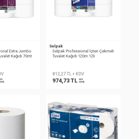
Selpak
ional Extra Jumbo
Selpak Professional İçten Çekmeli
uvalet Kağıdı 70mt
Tuvalet Kağıdı 120m 12li
DV
812,27 TL + KDV
974,73 TL
DV
KDV
AHİL
DAHİL