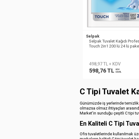
Selpak
Selpak Tuvalet Kağıdı Profe
Touch 2in1 200 lü 24 lü pake
7908042
498,97 TL + KDV
598,76 TL
KDV
DAHİL
C Tipi Tuvalet Ka
Günümüzde iş yerlerinde temizlik v
olmazsa olmaz ihtiyaçları arasında 
Market'in sunduğu çeşitli C tipi tu
En Kaliteli C Tipi Tuv
Ofis tuvaletlerinde kullanılmak üze
markaların kaliteli C tipi tuvalet ka