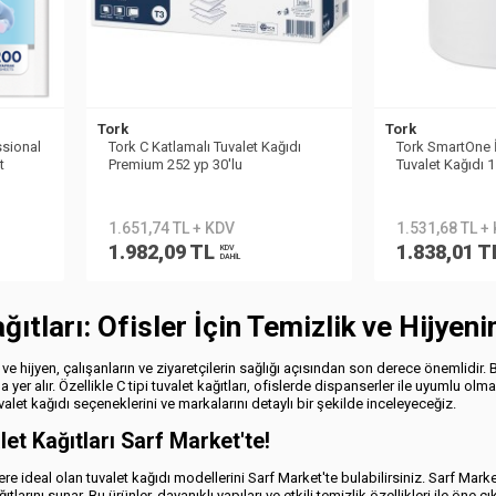
Tork
Tork
ssional
Tork C Katlamalı Tuvalet Kağıdı
Tork SmartOne 
t
Premium 252 yp 30′lu
Tuvalet Kağıdı 1
1.651,74 TL + KDV
1.531,68 TL +
1.982,09 TL
1.838,01 T
KDV
DAHİL
ğıtları: Ofisler İçin Temizlik ve Hijye
e hijyen, çalışanların ve ziyaretçilerin sağlığı açısından son derece önemlidir. 
yer alır. Özellikle C tipi tuvalet kağıtları, ofislerde dispanserler ile uyumlu olma
valet kağıdı seçeneklerini ve markalarını detaylı bir şekilde inceleyeceğiz.
alet Kağıtları Sarf Market'te!
re ideal olan tuvalet kağıdı modellerini Sarf Market'te bulabilirsiniz. Sarf Market,
ğıtlarını sunar. Bu ürünler, dayanıklı yapıları ve etkili temizlik özellikleri ile öne çı