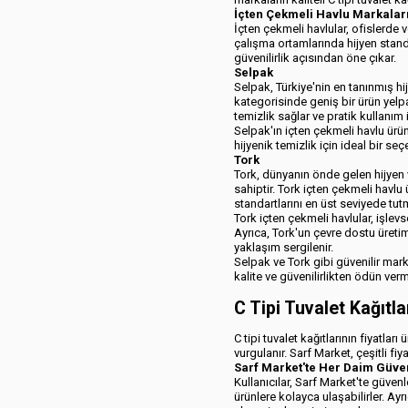
İçten Çekmeli Havlu Markaları
İçten çekmeli havlular, ofislerde ve
çalışma ortamlarında hijyen standa
güvenilirlik açısından öne çıkar.
Selpak
Selpak, Türkiye'nin en tanınmış hij
kategorisinde geniş bir ürün yelpaz
temizlik sağlar ve pratik kullanım 
Selpak'ın içten çekmeli havlu ürün
hijyenik temizlik için ideal bir se
Tork
Tork, dünyanın önde gelen hijyen v
sahiptir. Tork içten çekmeli havlu 
standartlarını en üst seviyede tut
Tork içten çekmeli havlular, işlevse
Ayrıca, Tork'un çevre dostu üretim
yaklaşım sergilenir.
Selpak ve Tork gibi güvenilir mark
kalite ve güvenilirlikten ödün verm
C Tipi Tuvalet Kağıtl
C tipi tuvalet kağıtlarının fiyatla
vurgulanır. Sarf Market, çeşitli fiy
Sarf Market'te Her Daim Güven
Kullanıcılar, Sarf Market'te güvenl
ürünlere kolayca ulaşabilirler. Ay