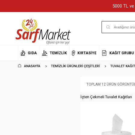
5000 TL ve 
GIDA
TEMIZLIK
KIRTASIYE
KAĞIT GRUBU
ANASAYFA
TEMIZLIK ÜRÜNLERI ÇEŞITLERI
TUVALET KAĞIT
TOPLAM 12 ÜRÜN GÖRÜNTÜL
İçten Çekmeli Tuvalet Kağıtları