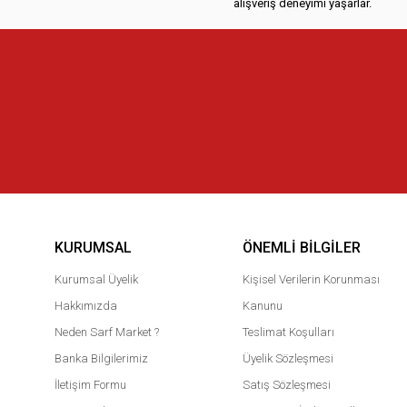
alışveriş deneyimi yaşarlar.
KURUMSAL
ÖNEMLI BILGILER
Kurumsal Üyelik
Kişisel Verilerin Korunması
Hakkımızda
Kanunu
Neden Sarf Market ?
Teslimat Koşulları
Banka Bilgilerimiz
Üyelik Sözleşmesi
İletişim Formu
Satış Sözleşmesi