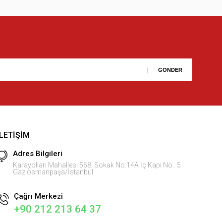
İLETIŞIM
Adres Bilgileri
Karayolları Mahallesi 568. Sokak No:14A İç Kapı No : 5
Gaziosmanpaşa/İstanbul
Çağrı Merkezi
+90 212 213 64 37