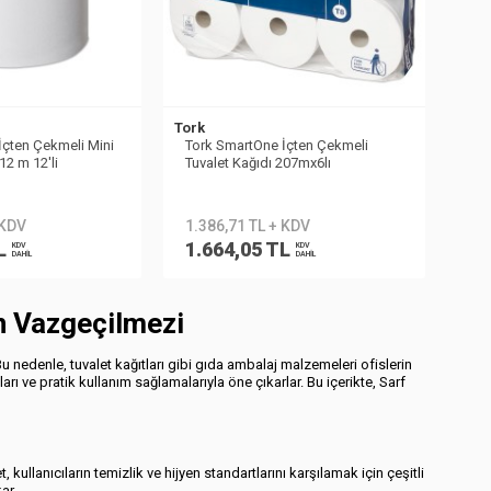
Tork
İçten Çekmeli Mini
Tork SmartOne İçten Çekmeli
12 m 12′li
Tuvalet Kağıdı 207mx6lı
 KDV
1.386,71 TL + KDV
L
1.664,05 TL
KDV
KDV
DAHİL
DAHİL
nin Vazgeçilmezi
Bu nedenle, tuvalet kağıtları gibi gıda ambalaj malzemeleri ofislerin
ları ve pratik kullanım sağlamalarıyla öne çıkarlar. Bu içerikte, Sarf
 kullanıcıların temizlik ve hijyen standartlarını karşılamak için çeşitli
kar.