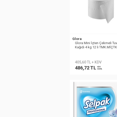
Glora
Glora Mini İçten Çekmeli Tuv
Kağıdı 4 kg 12 li TMK.MİÇTK
GLR400
405,60 TL + KDV
486,72 TL
KDV
DAHİL