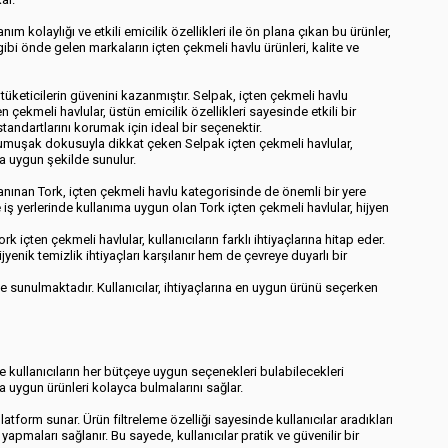
nım kolaylığı ve etkili emicilik özellikleri ile ön plana çıkan bu ürünler,
ibi önde gelen markaların içten çekmeli havlu ürünleri, kalite ve
, tüketicilerin güvenini kazanmıştır. Selpak, içten çekmeli havlu
n çekmeli havlular, üstün emicilik özellikleri sayesinde etkili bir
standartlarını korumak için ideal bir seçenektir.
 ve yumuşak dokusuyla dikkat çeken Selpak içten çekmeli havlular,
ına uygun şekilde sunulur.
a tanınan Tork, içten çekmeli havlu kategorisinde de önemli bir yere
e iş yerlerinde kullanıma uygun olan Tork içten çekmeli havlular, hijyen
rk içten çekmeli havlular, kullanıcıların farklı ihtiyaçlarına hitap eder.
yenik temizlik ihtiyaçları karşılanır hem de çevreye duyarlı bir
le sunulmaktadır. Kullanıcılar, ihtiyaçlarına en uygun ürünü seçerken
'te kullanıcıların her bütçeye uygun seçenekleri bulabilecekleri
rına uygun ürünleri kolayca bulmalarını sağlar.
platform sunar. Ürün filtreleme özelliği sayesinde kullanıcılar aradıkları
apmaları sağlanır. Bu sayede, kullanıcılar pratik ve güvenilir bir