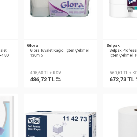
Glora
Selpak
alet
Glora Tuvalet Kağıdı İçten Çekmeli
Selpak Profess
-4.80
130m 6 lı
İçten Çekmeli T
12li
405,60 TL + KDV
560,61 TL + K
486,72 TL
672,73 TL
KDV
K
DAHİL
D