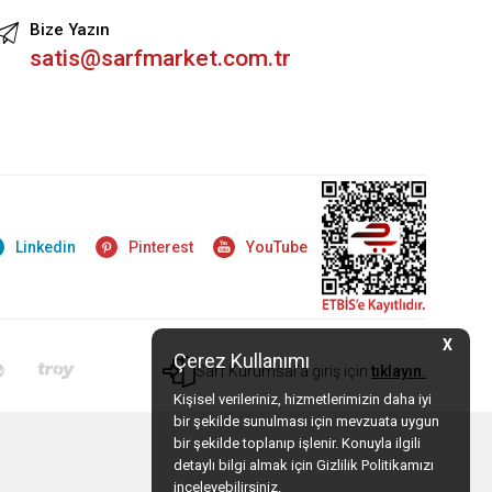
Bize Yazın
satis@sarfmarket.com.tr
Linkedin
Pinterest
YouTube
X
Çerez Kullanımı
Sarf Kurumsal'a giriş için
tıklayın.
Kişisel verileriniz, hizmetlerimizin daha iyi
bir şekilde sunulması için mevzuata uygun
bir şekilde toplanıp işlenir. Konuyla ilgili
detaylı bilgi almak için Gizlilik Politikamızı
inceleyebilirsiniz.