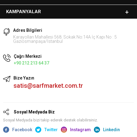
KAMPANYALAR
Adres Bilgileri
Karayolları Mahallesi 568. Sokak No:14A İç Kapı No : 5
Gaziosmanpaşa/İstanbul
Çağrı Merkezi
+90 212 213 64 37
Bize Yazın
satis@sarfmarket.com.tr
Sosyal Medyada Biz
Sosyal Medyada bizi takip ederek destek olabilirsiniz.
Facebook
Twitter
Instagram
Linkedin