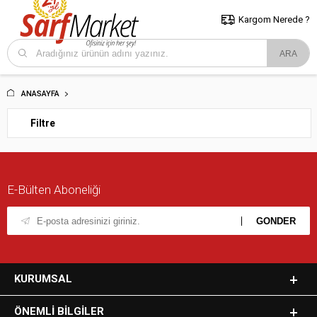
5000 TL ve Üzeri Alışverişlerde İstanbul İçi Kargo Bedava!
Kocaeli
ve Trakya İçin Tıklayın..
Kargom Nerede ?
ANASAYFA
Filtre
E-Bülten Aboneliği
KURUMSAL
ÖNEMLI BILGILER