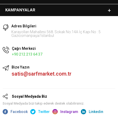
KAMPANYALAR
Adres Bilgileri
Karayolları Mahallesi 568. Sokak No:14A İç Kapı No : 5
Gaziosmanpaşa/İstanbul
Çağrı Merkezi
+90 212 213 64 37
Bize Yazın
satis@sarfmarket.com.tr
Sosyal Medyada Biz
Sosyal Medyada bizi takip ederek destek olabilirsiniz.
Facebook
Twitter
Instagram
Linkedin