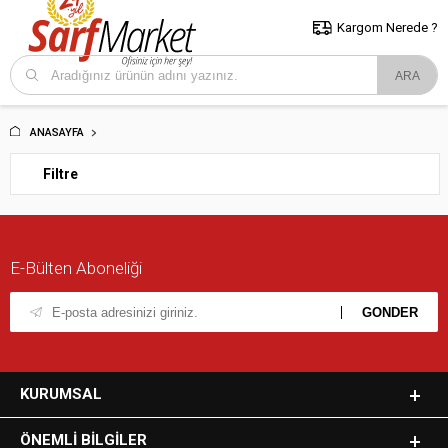
5000 TL ve Üzeri Alışverişlerde İstanbul İçi Kargo Bedava!
Kocaeli
ve Trakya İçin Tıklayın..
Kargom Nerede ?
ANASAYFA
Filtre
E-Bülten Aboneliği
KURUMSAL
ÖNEMLI BILGILER