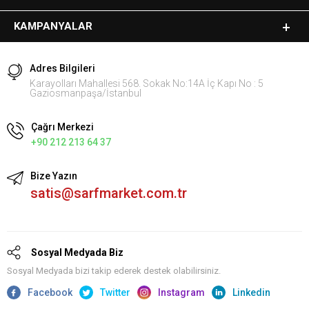
KAMPANYALAR
Adres Bilgileri
Karayolları Mahallesi 568. Sokak No:14A İç Kapı No : 5
Gaziosmanpaşa/İstanbul
Çağrı Merkezi
+90 212 213 64 37
Bize Yazın
satis@sarfmarket.com.tr
Sosyal Medyada Biz
Sosyal Medyada bizi takip ederek destek olabilirsiniz.
Facebook
Twitter
Instagram
Linkedin