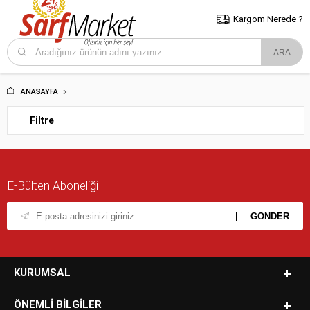
5000 TL ve Üzeri Alışverişlerde İstanbul İçi Kargo Bedava!
Kocaeli
ve Trakya İçin Tıklayın..
Kargom Nerede ?
ANASAYFA
Filtre
E-Bülten Aboneliği
KURUMSAL
ÖNEMLI BILGILER