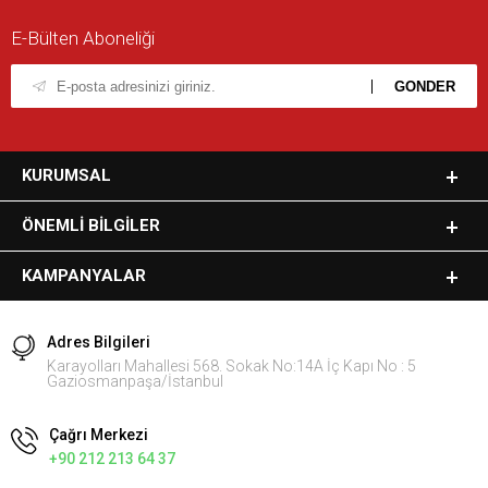
E-Bülten Aboneliği
KURUMSAL
ÖNEMLI BILGILER
KAMPANYALAR
Adres Bilgileri
Karayolları Mahallesi 568. Sokak No:14A İç Kapı No : 5
Gaziosmanpaşa/İstanbul
Çağrı Merkezi
+90 212 213 64 37