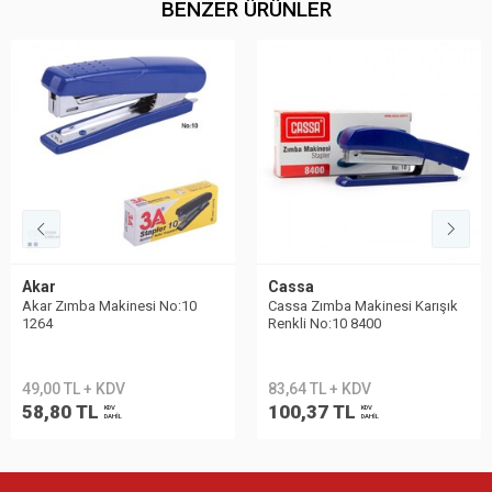
BENZER ÜRÜNLER
Akar
Cassa
Akar Zımba Makinesi No:10
Cassa Zımba Makinesi Karışık
1264
Renkli No:10 8400
49,00 TL + KDV
83,64 TL + KDV
58,80 TL
100,37 TL
KDV
KDV
DAHİL
DAHİL