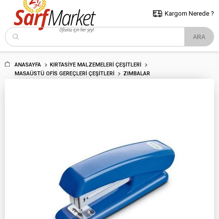
5000 TL ve Üzeri Alışverişlerde İstanbul İçi Kargo Bedava!
Kocaeli
ve Trakya İçin Tıklayın..
Kargom Nerede ?
ANASAYFA
KIRTASIYE MALZEMELERI ÇEŞITLERI
MASAÜSTÜ OFIS GEREÇLERI ÇEŞITLERI
ZIMBALAR