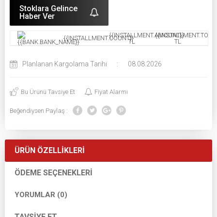
Stoklara Gelince
Haber Ver
{{INSTALLMENT.AMOUNT}}
{{INSTALLMENT.TOTAL
{{INSTALLMENT.COUNT}}
TL
TL
Planlanan Kargolama Tarihi
:
08.08.2026
Bu Ürünü Tavsiye Et
Fiyat Alarmı
Beğendiysen Paylaş :
ÜRÜN ÖZELLIKLERI
ÖDEME SEÇENEKLERI
YORUMLAR (0)
TAVSIYE ET