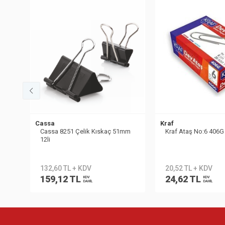
Cassa
Kraf
Cassa 8251 Çelik Kıskaç 51mm
Kraf Ataş No:6 406G
12li
132,60 TL + KDV
20,52 TL + KDV
159,12 TL
24,62 TL
KDV
KDV
DAHİL
DAHİL