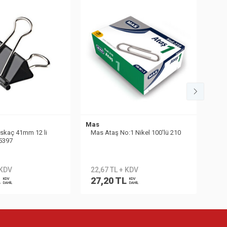
Mas
Mas
Kıskaç 41mm 12 li
Mas Ataş No:1 Nikel 100'lü 210
Mas
 5397
 KDV
22,67 TL + KDV
23
L
27,20 TL
28
KDV
KDV
DAHİL
DAHİL