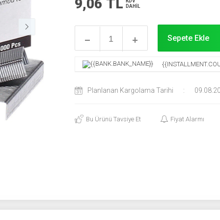
9,06
TL
KDV
DAHİL
Sepete Ekle
{{INSTALLMENT.COU
Planlanan Kargolama Tarihi
:
09.08.2
Bu Ürünü Tavsiye Et
Fiyat Alarmı