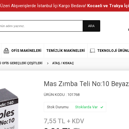
Üzeri Alışverişlerde İstanbul İçi Kargo Bedava!
Kocaeli ve Trakya İçi
OFIS MAKINELERI
TEMIZLIK MAKINELERI
TEKNOLOJI ÜRÜNL
OFIS GEREÇLERI ÇEŞITLERI
ATAŞ / KISKAÇ
Mas Zımba Teli No:10 Beyaz
ÜRÜN KODU :
101768
Stok Durumu
Stoklarda Var
7,55
TL + KDV