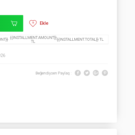
Ekle
{{INSTALLMENT.AMOUNT}}
NT}}
{{INSTALLMENT.TOTAL}} TL
TL
026
Beğendiysen Paylaş :