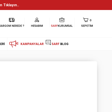
n Tıklayın..
0
KARGOM NEREDE ?
HESABIM
SARF
KURUMSAL
SEPETIM
ERI
KAMPANYALAR
SARF
BLOG