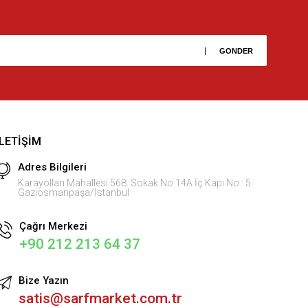
İLETIŞIM
Adres Bilgileri
Karayolları Mahallesi 568. Sokak No:14A İç Kapı No : 5
Gaziosmanpaşa/İstanbul
Çağrı Merkezi
+90 212 213 64 37
Bize Yazın
satis@sarfmarket.com.tr