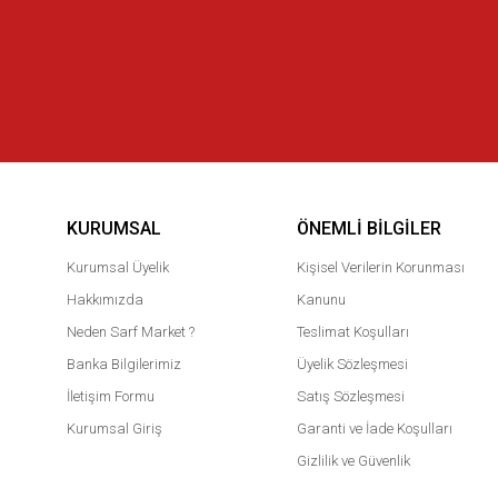
KURUMSAL
ÖNEMLI BILGILER
Kurumsal Üyelik
Kişisel Verilerin Korunması
Hakkımızda
Kanunu
Neden Sarf Market ?
Teslimat Koşulları
Banka Bilgilerimiz
Üyelik Sözleşmesi
İletişim Formu
Satış Sözleşmesi
Kurumsal Giriş
Garanti ve İade Koşulları
Gizlilik ve Güvenlik