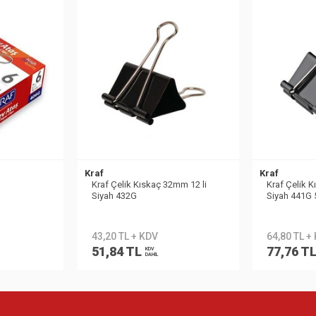
Kraf
Kraf
Kraf Çelik Kıskaç 32mm 12 li
Kraf Çelik 
Siyah 432G
Siyah 441G
43,20 TL + KDV
64,80 TL +
51,84 TL
77,76 T
KDV
DAHİL