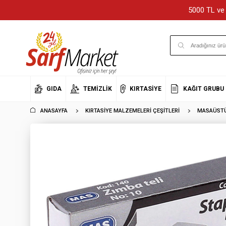
5000 TL ve 
GIDA
TEMIZLIK
KIRTASIYE
KAĞIT GRUBU
ANASAYFA
KIRTASIYE MALZEMELERI ÇEŞITLERI
MASAÜSTÜ 