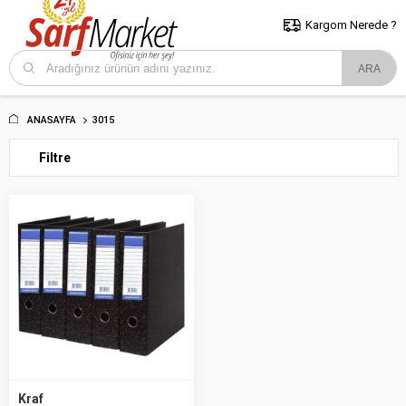
5000 TL ve Üzeri Alışverişlerde İstanbul İçi Kargo Bedava!
Kocaeli
ve Trakya İçin Tıklayın..
Kargom Nerede ?
ANASAYFA
3015
Filtre
Kraf