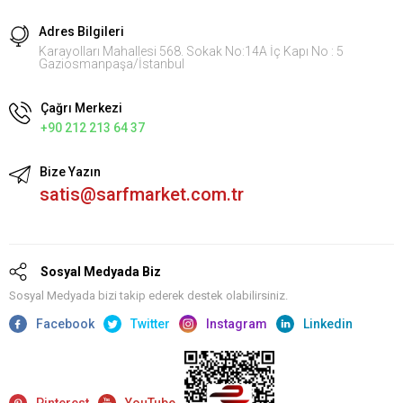
Adres Bilgileri
Karayolları Mahallesi 568. Sokak No:14A İç Kapı No : 5
Gaziosmanpaşa/İstanbul
Çağrı Merkezi
+90 212 213 64 37
Bize Yazın
satis@sarfmarket.com.tr
Sosyal Medyada Biz
Sosyal Medyada bizi takip ederek destek olabilirsiniz.
Facebook
Twitter
Instagram
Linkedin
Pinterest
YouTube