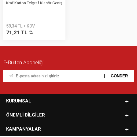
Kraf Karton Telgraf Klasör Geniş
59,34 TL + KDV
71,21 TL
KDV
DAHİL
E-Bülten Aboneliği
KURUMSAL
ÖNEMLI BILGILER
KAMPANYALAR