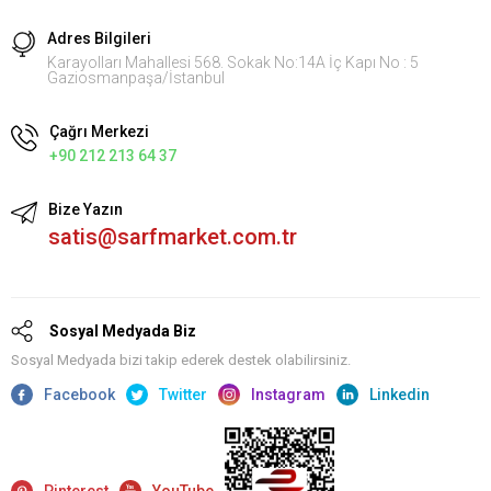
Adres Bilgileri
Karayolları Mahallesi 568. Sokak No:14A İç Kapı No : 5
Gaziosmanpaşa/İstanbul
Çağrı Merkezi
+90 212 213 64 37
Bize Yazın
satis@sarfmarket.com.tr
Sosyal Medyada Biz
Sosyal Medyada bizi takip ederek destek olabilirsiniz.
Facebook
Twitter
Instagram
Linkedin
Pinterest
YouTube