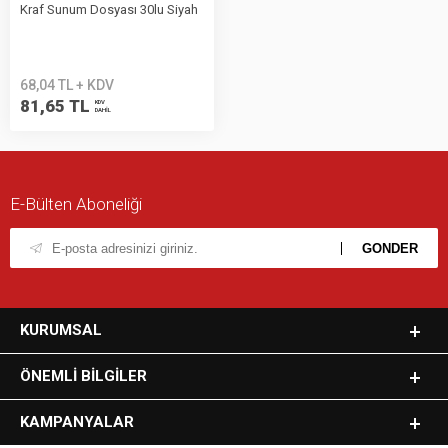
Kraf Sunum Dosyası 30lu Siyah
68,04 TL + KDV
81,65 TL
KDV
DAHİL
E-Bülten Aboneliği
KURUMSAL
ÖNEMLI BILGILER
KAMPANYALAR