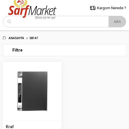
5000 TL ve Üzeri Alışverişlerde İstanbul İçi Kargo Bedava!
Kocaeli
ve Trakya İçin Tıklayın..
Kargom Nerede ?
ANASAYFA
58147
Filtre
Kraf