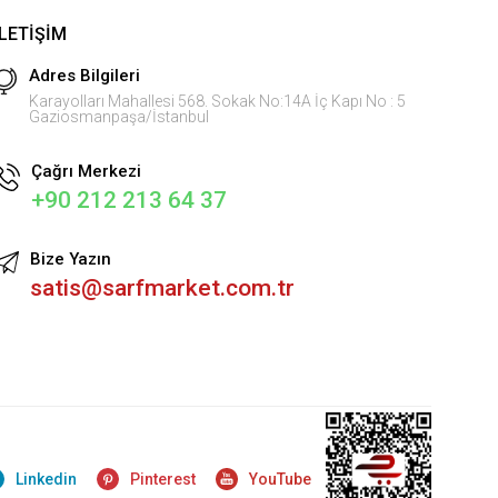
İLETIŞIM
Adres Bilgileri
Karayolları Mahallesi 568. Sokak No:14A İç Kapı No : 5
Gaziosmanpaşa/İstanbul
Çağrı Merkezi
+90 212 213 64 37
Bize Yazın
satis@sarfmarket.com.tr
Linkedin
Pinterest
YouTube