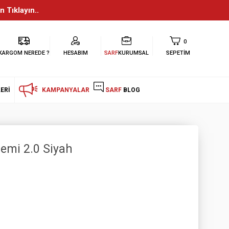
n Tıklayın..
0
KARGOM NEREDE ?
HESABIM
SARF
KURUMSAL
SEPETIM
ERI
KAMPANYALAR
SARF
BLOG
lemi 2.0 Siyah