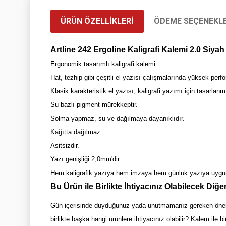
ÜRÜN ÖZELLIKLERI
ÖDEME SEÇENEKLE
Artline 242 Ergoline Kaligrafi Kalemi 2.0 Siyah
Ergonomik tasarımlı kaligrafi kalemi.
Hat, tezhip gibi çeşitli el yazısı çalışmalarında yüksek per
Klasik karakteristik el yazısı, kaligrafi yazımı için tasarlanmı
Su bazlı pigment mürekkeptir.
Solma yapmaz, su ve dağılmaya dayanıklıdır.
Kağıtta dağılmaz.
Asitsizdir.
Yazı genişliği 2,0mm'dir.
Hem kaligrafik yazıya hem imzaya hem günlük yazıya uygu
Bu Ürün ile Birlikte İhtiyacınız Olabilecek Diğe
Gün içerisinde duyduğunuz yada unutmamanız gereken önemli b
birlikte başka hangi ürünlere ihtiyacınız olabilir? Kalem ile b