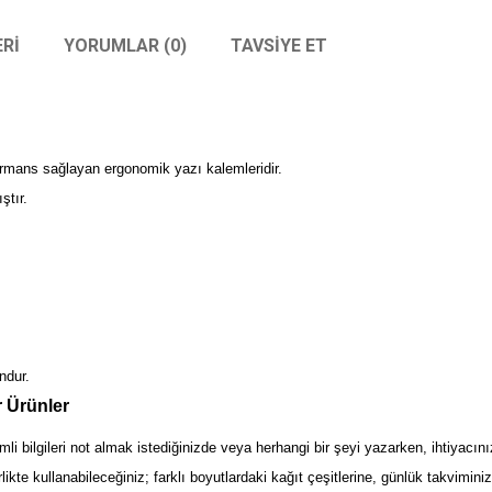
RI
YORUMLAR (0)
TAVSIYE ET
formans sağlayan ergonomik yazı kalemleridir.
ştır.
ndur.
r Ürünler
ilgileri not almak istediğinizde veya herhangi bir şeyi yazarken, ihtiyacınız
irlikte kullanabileceğiniz; farklı boyutlardaki kağıt çeşitlerine, günlük takvimin