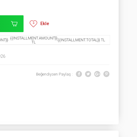
Ekle
{{INSTALLMENT.AMOUNT}}
NT}}
{{INSTALLMENT.TOTAL}} TL
TL
026
Beğendiysen Paylaş :