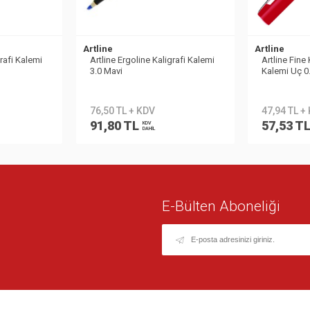
Artline
Artline
grafi Kalemi
Artline Ergoline Kaligrafi Kalemi
Artline Fine
3.0 Mavi
Kalemi Uç 0
76,50 TL + KDV
47,94 TL +
91,80 TL
57,53 T
KDV
DAHİL
E-Bülten Aboneliği