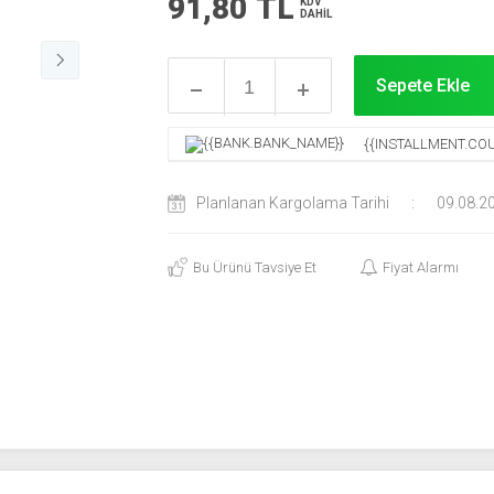
91,80
TL
KDV
DAHİL
Sepete Ekle
{{INSTALLMENT.COU
Planlanan Kargolama Tarihi
:
09.08.2
Bu Ürünü Tavsiye Et
Fiyat Alarmı