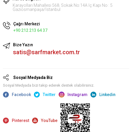
Karayolları Mahallesi 568. Sokak No:14A İç Kapı No : 5
Gaziosmanpaşa/İstanbul
Çağrı Merkezi
+90 212 213 64 37
Bize Yazın
satis@sarfmarket.com.tr
Sosyal Medyada Biz
Sosyal Medyada bizi takip ederek destek olabilirsiniz.
Facebook
Twitter
Instagram
Linkedin
Pinterest
YouTube