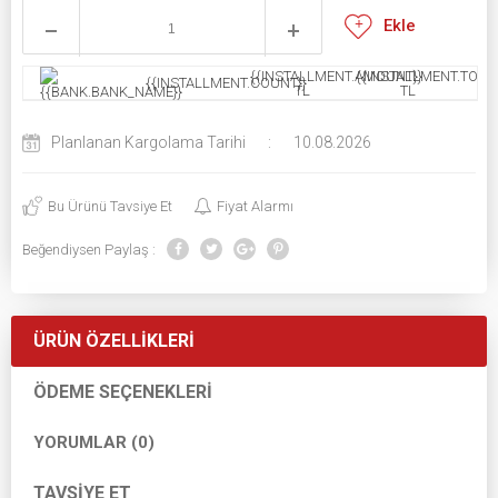
Ekle
{{INSTALLMENT.AMOUNT}}
{{INSTALLMENT.TOTAL
{{INSTALLMENT.COUNT}}
TL
TL
Planlanan Kargolama Tarihi
:
10.08.2026
Bu Ürünü Tavsiye Et
Fiyat Alarmı
Beğendiysen Paylaş :
ÜRÜN ÖZELLIKLERI
ÖDEME SEÇENEKLERI
YORUMLAR (0)
TAVSIYE ET