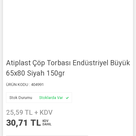
Atiplast Çöp Torbası Endüstriyel Büyük
65x80 Siyah 150gr
ÜRÜN KODU :
404991
Stok Durumu
Stoklarda Var
25,59
TL + KDV
30,71
TL
KDV
DAHİL