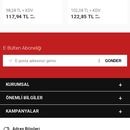
98,28 TL + KDV
102,38 TL + KDV
117,94 TL
122,85 TL
KDV
KDV
DAHİL
DAHİL
E-Bülten Aboneliği
KURUMSAL
ÖNEMLI BILGILER
KAMPANYALAR
Adres Bilgileri