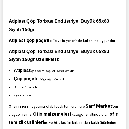
Atiplast Çöp Torbası Endüstriyel Büyük 65x80
Siyah 150gr
Atiplast çöp poşeti
ofis ve iş yerlerinde kullanıma uygundur.
Atiplast Çöp Torbası Endüstriyel Büyük 65x80
Özellikleri:
Siyah 150gr
Atiplast
çöp poşeti ölçüleri 65x80cm dir.
Çöp poşeti
150gr ağırlığındadır.
Bir rulo 10 adettir.
Siyah renktedir.
Sarf Market
Ofisiniz için ihtiyacınız olabilecek tüm ürünlere
’ten
Ofis malzemeleri
ofis
ulaşabilirsiniz.
kategorisi altında olan
temizlik ürünleri
ne ve
Atiplast
'ın birbirinden farklı ürünlerine