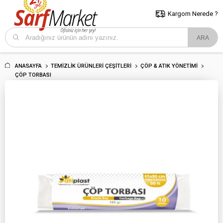
5000 TL ve Üzeri Alışverişlerde İstanbul İçi Kargo Bedava!
Kocaeli
ve Trakya İçin Tıklayın..
Kargom Nerede ?
ANASAYFA
TEMIZLIK ÜRÜNLERI ÇEŞITLERI
ÇÖP & ATIK YÖNETIMI
ÇÖP TORBASI