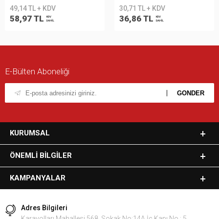
49,14 TL + KDV
30,71 TL + KDV
58,97 TL
36,86 TL
KDV
KDV
DAHİL
DAHİL
E-Bülten Aboneliği
KURUMSAL
ÖNEMLI BILGILER
KAMPANYALAR
Adres Bilgileri
Karayolları Mahallesi 568. Sokak No:14A İç Kapı No : 5