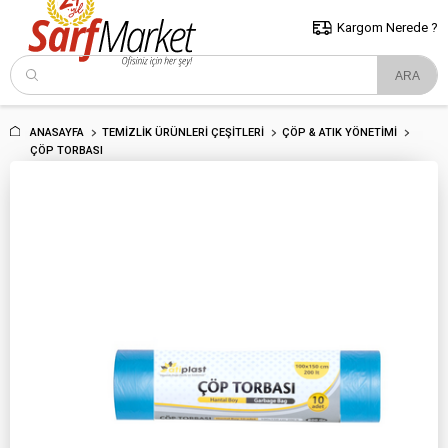
5000 TL ve Üzeri Alışverişlerde İstanbul İçi Kargo Bedava!
Kocaeli
ve Trakya İçin Tıklayın..
Kargom Nerede ?
ANASAYFA
TEMIZLIK ÜRÜNLERI ÇEŞITLERI
ÇÖP & ATIK YÖNETIMI
ÇÖP TORBASI