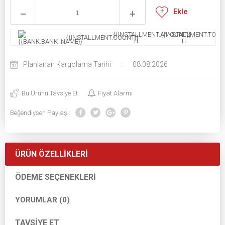
Ekle
{{INSTALLMENT.AMOUNT}}
{{INSTALLMENT.TOTAL
{{INSTALLMENT.COUNT}}
TL
TL
Planlanan Kargolama Tarihi
:
08.08.2026
Bu Ürünü Tavsiye Et
Fiyat Alarmı
Beğendiysen Paylaş :
ÜRÜN ÖZELLIKLERI
ÖDEME SEÇENEKLERI
YORUMLAR (0)
TAVSIYE ET