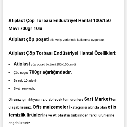
Atiplast Çöp Torbası Endüstriyel Hantal 100x150
Mavi 700gr 10lu
Atiplast çöp poşeti
ofis ve iş yerlerinde kullanıma uygundur.
Atiplast Çöp Torbası Endüstriyel Hantal Özellikleri:
Atiplast
çöp poşeti ölçüleri 100x150cm dir.
700gr ağırlığındadır.
Çöp poşeti
Bir rulo 10 adettir.
Siyah renktedir.
Sarf Market
Ofisiniz için ihtiyacınız olabilecek tüm ürünlere
’ten
Ofis malzemeleri
ofis
ulaşabilirsiniz.
kategorisi altında olan
temizlik ürünleri
ne ve
Atiplast
'ın birbirinden farklı ürünlerine
erişebilirsiniz.