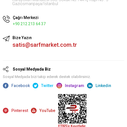
Gaziosmanpaşa/İstanbul
Çağrı Merkezi
+90 212 213 64 37
Bize Yazın
satis@sarfmarket.com.tr
Sosyal Medyada Biz
Sosyal Medyada bizi takip ederek destek olabilirsiniz.
Facebook
Twitter
Instagram
Linkedin
Pinterest
YouTube