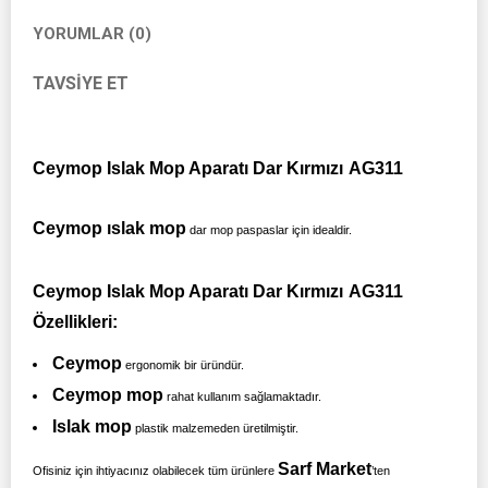
YORUMLAR (0)
TAVSIYE ET
Ceymop Islak Mop Aparatı Dar Kırmızı
AG311
Ceymop ıslak mop
dar mop paspaslar için idealdir.
Ceymop Islak Mop Aparatı Dar Kırmızı
AG311
Özellikleri:
Ceymop
ergonomik bir üründür.
Ceymop mop
rahat kullanım sağlamaktadır.
Islak mop
plastik malzemeden üretilmiştir.
Sarf Market
Ofisiniz için ihtiyacınız olabilecek tüm ürünlere
’ten