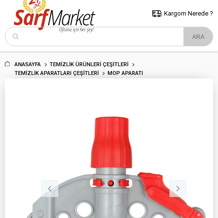
5000 TL ve Üzeri Alışverişlerde İstanbul İçi Kargo Bedava!
Kocaeli
ve Trakya İçin Tıklayın..
Kargom Nerede ?
ANASAYFA
TEMIZLIK ÜRÜNLERI ÇEŞITLERI
TEMIZLIK APARATLARI ÇEŞITLERI
MOP APARATI