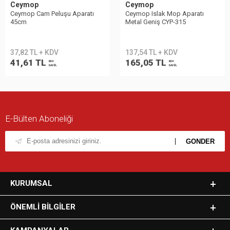
Ceymop
Ceymop
Ceymop Cam Peluşu Aparatı
Ceymop Islak Mop Aparatı
45cm
Metal Geniş CYP-315
37,82 TL + KDV
137,54 TL + KDV
41,61 TL
165,05 TL
KDV
KDV
DAHİL
DAHİL
E-Bülten Aboneliği
KURUMSAL
ÖNEMLI BILGILER