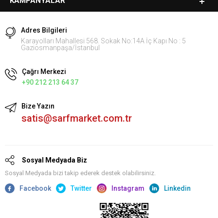
KAMPANYALAR
Adres Bilgileri
Karayolları Mahallesi 568. Sokak No:14A İç Kapı No : 5
Gaziosmanpaşa/İstanbul
Çağrı Merkezi
+90 212 213 64 37
Bize Yazın
satis@sarfmarket.com.tr
Sosyal Medyada Biz
Sosyal Medyada bizi takip ederek destek olabilirsiniz.
Facebook
Twitter
Instagram
Linkedin