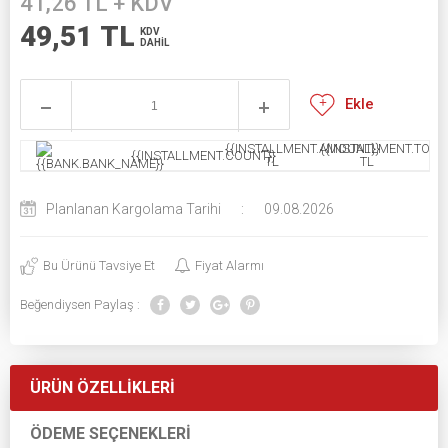
41,26
TL + KDV
49,51
TL
KDV
DAHİL
Ekle
{{INSTALLMENT.AMOUNT}}
{{INSTALLMENT.TOTAL
{{INSTALLMENT.COUNT}}
TL
TL
Planlanan Kargolama Tarihi
:
09.08.2026
Bu Ürünü Tavsiye Et
Fiyat Alarmı
Beğendiysen Paylaş :
ÜRÜN ÖZELLIKLERI
ÖDEME SEÇENEKLERI