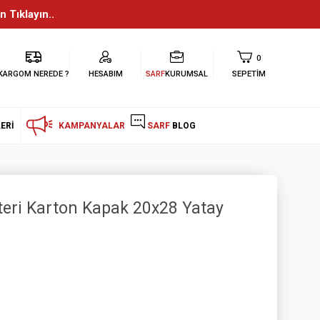
n Tıklayın..
0
KARGOM NEREDE ?
HESABIM
SARF
KURUMSAL
SEPETIM
ERI
KAMPANYALAR
SARF
BLOG
efteri Karton Kapak 20x28 Yatay