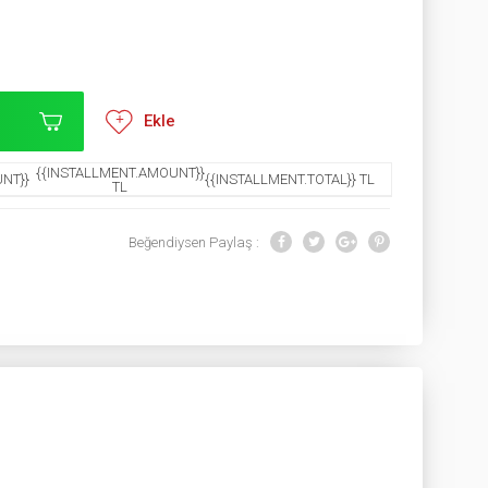
Ekle
{{INSTALLMENT.AMOUNT}}
NT}}
{{INSTALLMENT.TOTAL}} TL
TL
Beğendiysen Paylaş :