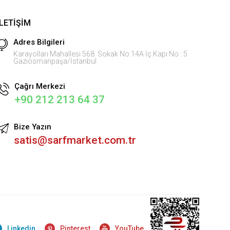
İLETIŞIM
Adres Bilgileri
Karayolları Mahallesi 568. Sokak No:14A İç Kapı No : 5
Gaziosmanpaşa/İstanbul
Çağrı Merkezi
+90 212 213 64 37
Bize Yazın
satis@sarfmarket.com.tr
Linkedin
Pinterest
YouTube