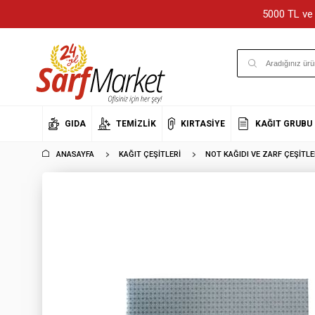
5000 TL ve 
GIDA
TEMIZLIK
KIRTASIYE
KAĞIT GRUBU
ANASAYFA
KAĞIT ÇEŞITLERI
NOT KAĞIDI VE ZARF ÇEŞITLE