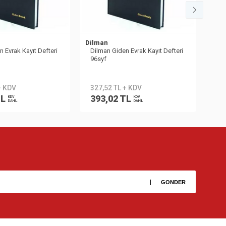
Dilman
Dilm
 Evrak Kayıt Defteri
Dilman Giden Evrak Kayıt Defteri
Dil
96syf
2 
+ KDV
327,52 TL + KDV
41
TL
393,02 TL
49
KDV
KDV
DAHİL
DAHİL