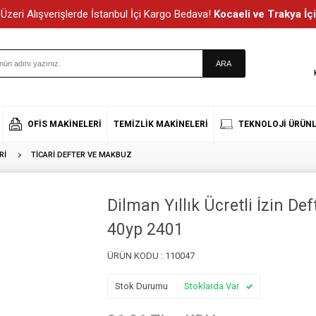
Üzeri Alışverişlerde İstanbul İçi Kargo Bedava!
Kocaeli ve Trakya İçi
OFIS MAKINELERI
TEMIZLIK MAKINELERI
TEKNOLOJI ÜRÜNL
RI
TICARI DEFTER VE MAKBUZ
Dilman Yıllık Ücretli İzin D
40yp 2401
ÜRÜN KODU :
110047
Stok Durumu
Stoklarda Var