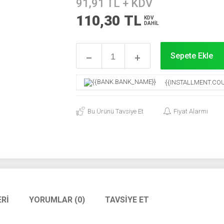
91,91
TL + KDV
110,30
TL
KDV
DAHİL
Sepete Ekle
{{INSTALLMENT.COU
Bu Ürünü Tavsiye Et
Fiyat Alarmı
RI
YORUMLAR (0)
TAVSIYE ET