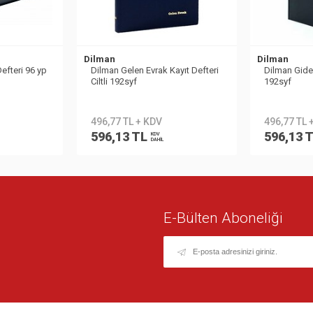
Dilman
Dilman
efteri 96 yp
Dilman Gelen Evrak Kayıt Defteri
Dilman Giden
Ciltli 192syf
192syf
496,77 TL + KDV
496,77 TL 
596,13 TL
596,13 
KDV
DAHİL
E-Bülten Aboneliği