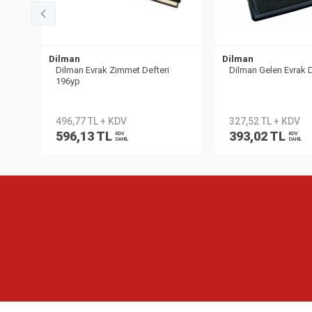
Dilman
Dilman
Dilman Evrak Zimmet Defteri
Dilman Gelen Evrak D
07
196yp
496,77 TL + KDV
327,52 TL + KDV
596,13 TL
393,02 TL
KDV
KDV
DAHİL
DAHİL