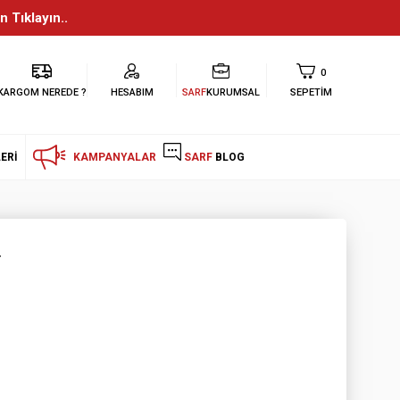
n Tıklayın..
0
KARGOM NEREDE ?
HESABIM
SARF
KURUMSAL
SEPETIM
ERI
KAMPANYALAR
SARF
BLOG
r