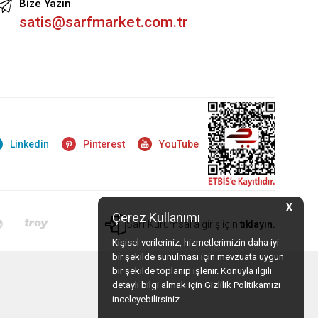
Bize Yazın
satis@sarfmarket.com.tr
Linkedin
Pinterest
YouTube
X
Çerez Kullanımı
Sarf Kurumsal'a giriş için
tıklayın.
Kişisel verileriniz, hizmetlerimizin daha iyi
bir şekilde sunulması için mevzuata uygun
bir şekilde toplanıp işlenir. Konuyla ilgili
detaylı bilgi almak için Gizlilik Politikamızı
inceleyebilirsiniz.