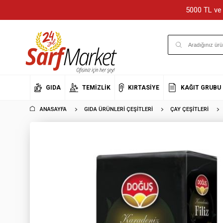
5000 TL ve 
GIDA
TEMIZLIK
KIRTASIYE
KAĞIT GRUBU
ANASAYFA
GIDA ÜRÜNLERI ÇEŞITLERI
ÇAY ÇEŞITLERI