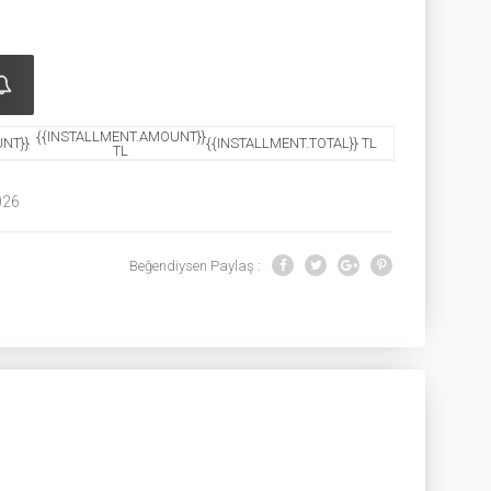
{{INSTALLMENT.AMOUNT}}
NT}}
{{INSTALLMENT.TOTAL}} TL
TL
026
Beğendiysen Paylaş :