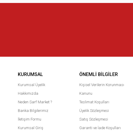
KURUMSAL
ÖNEMLI BILGILER
Kurumsal Üyelik
Kişisel Verilerin Korunması
Hakkımızda
Kanunu
Neden Sarf Market ?
Teslimat Koşulları
Banka Bilgilerimiz
Üyelik Sözleşmesi
İletişim Formu
Satış Sözleşmesi
Kurumsal Giriş
Garanti ve İade Koşulları