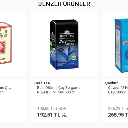
BENZER ÜRÜNLER
Beta Tea
Çaykur
me Çay
Beta Dökme Çay Bergamot
Çaykur 42 N
gr
Rüyası Türk Çayı 500 gr
Çayı 500gr
190,60 TL + KDV
266,29 TL 
192,51 TL
268,95 
KDV
DAHİL