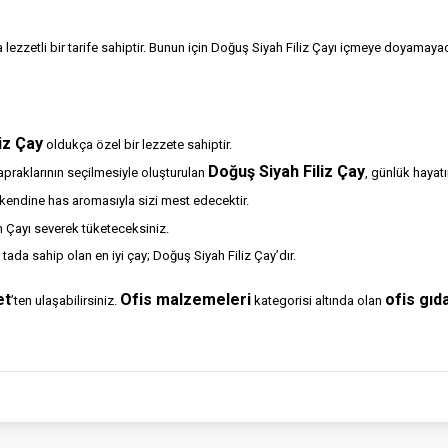
da lezzetli bir tarife sahiptir. Bunun için Doğuş Siyah Filiz Çayı içmeye doyamaya
iz Çay
oldukça özel bir lezzete sahiptir.
Doğuş Siyah Filiz Çay
apraklarının seçilmesiyle oluşturulan
, günlük hayatı
 kendine has aromasıyla sizi mest edecektir.
h Çayı severek tüketeceksiniz.
ada sahip olan en iyi çay; Doğuş Siyah Filiz Çay’dır.
et
Ofis malzemeleri
ofis gıd
’ten ulaşabilirsiniz.
kategorisi altında olan