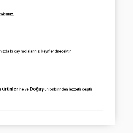
caksınız.
nızda ki çay molalarınızı keyiflendirecektir.
a ürünleri
Doğuş
ne ve
’un birbirinden lezzetli çeşitli