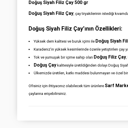
Doğuş Siyah Filiz Çay 500 gr
Doğuş Siyah Filiz Çay
, çay tiryakilerinin istediği kıvam
Doğuş Siyah Filiz Çay’ının Özellikleri:
Doğuş Siyah Fil
Yüksek dem kalitesi ve buruk içimi ile
Karadeniz’in yüksek kesimlerinde özenle yetiştirilen çay y
Doğuş Filiz Çay
Tok ve yumuşak bir içime sahip olan
,
Doğuş Çay
kalitesiyle üretildiğinden dolayı Doğuş Siya
Ülkemizde üretilen, katkı maddesi bulunmayan ve özel bir t
Sarf Mark
Ofisiniz için ihtiyacınız olabilecek tüm ürünlere
çaylarına erişebilirsiniz.