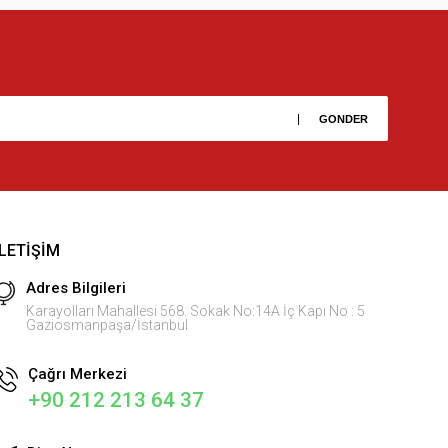
İLETIŞIM
Adres Bilgileri
Karayolları Mahallesi 568. Sokak No:14A İç Kapı No : 5
Gaziosmanpaşa/İstanbul
Çağrı Merkezi
+90 212 213 64 37