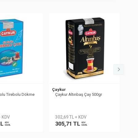
Çaykur
Çayk
olu Tirebolu Dökme
Çaykur Altınbaş Çay 500gr
Çay
+ KDV
302,69 TL + KDV
23
TL
305,71 TL
23
KDV
KDV
DAHİL
DAHİL