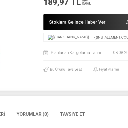
189,97
TL
KDV
DAHİL
Stoklara Gelince Haber Ver
{{INSTALLMENT.COU
Planlanan Kargolama Tarihi
:
08.08.2
Bu Ürünü Tavsiye Et
Fiyat Alarmı
RI
YORUMLAR (0)
TAVSIYE ET