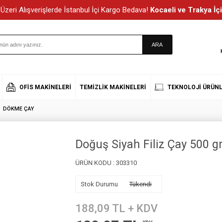
Üzeri Alışverişlerde İstanbul İçi Kargo Bedava!
Kocaeli ve Trakya İçi
OFIS MAKINELERI
TEMIZLIK MAKINELERI
TEKNOLOJI ÜRÜNL
DÖKME ÇAY
Doğuş Siyah Filiz Çay 500 g
ÜRÜN KODU :
303310
Stok Durumu
Tükendi
188,09
TL + KDV