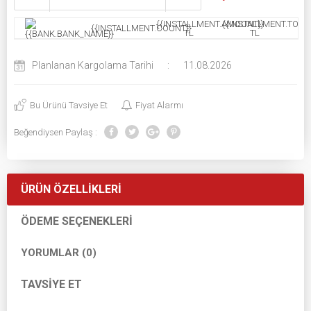
{{INSTALLMENT.AMOUNT}}
{{INSTALLMENT.TOTAL
{{INSTALLMENT.COUNT}}
TL
TL
Planlanan Kargolama Tarihi
:
11.08.2026
Bu Ürünü Tavsiye Et
Fiyat Alarmı
Beğendiysen Paylaş :
ÜRÜN ÖZELLIKLERI
ÖDEME SEÇENEKLERI
YORUMLAR (0)
TAVSIYE ET