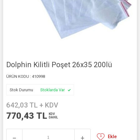
Dolphin Kilitli Poşet 26x35 200lü
ÜRÜN KODU :
410998
Stok Durumu
Stoklarda Var
642,03
TL + KDV
770,43
TL
KDV
DAHİL
Ekle