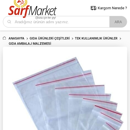
5000 TL ve Üzeri Alışverişlerde İstanbul İçi Kargo Bedava!
Kocaeli
ve Trakya İçin Tıklayın..
Kargom Nerede ?
ANASAYFA
GIDA ÜRÜNLERI ÇEŞITLERI
TEK KULLANIMLIK ÜRÜNLER
GIDA AMBALAJ MALZEMESI