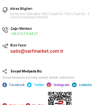
Adres Bilgileri
Karayolları Mahallesi 568. Sokak No:14A İç Kapı No : 5
Gaziosmanpaşa/İstanbul
Çağrı Merkezi
+90 212 213 64 37
Bize Yazın
satis@sarfmarket.com.tr
Sosyal Medyada Biz
Sosyal Medyada bizi takip ederek destek olabilirsiniz.
Facebook
Twitter
Instagram
Linkedin