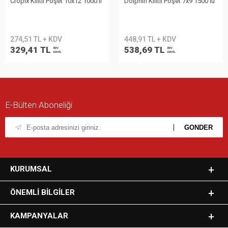
Cropix Kilitli Poşet 10x12 1000 li
Dolphin Kilitli Poşet 7x9 1500'lü
274,51 TL + KDV
448,91 TL + KDV
329,41 TL
538,69 TL
KDV
KDV
DAHİL
DAHİL
E-Bülten Aboneliği
KURUMSAL
ÖNEMLI BILGILER
KAMPANYALAR