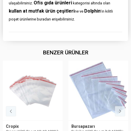
Ofis gıda ürünleri
ulaşabilirsiniz.
kategorisi altında olan
kullan at mutfak ürün çeşitleri
Dolphin
ne ve
’in kilitli
poşet ürünlerine buradan erişebilirsiniz.
BENZER ÜRÜNLER
Cropix
Bursapazarı