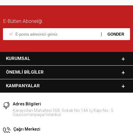
E-Bülten Aboneliği
KURUMSAL
ÖNEMLI BILGILER
KAMPANYALAR
Adres Bilgileri
Karayolları Mahallesi 568. Sokak No:14A İç Kapı No : 5
Gaziosmanpaşa/İstanbul
Çağrı Merkezi