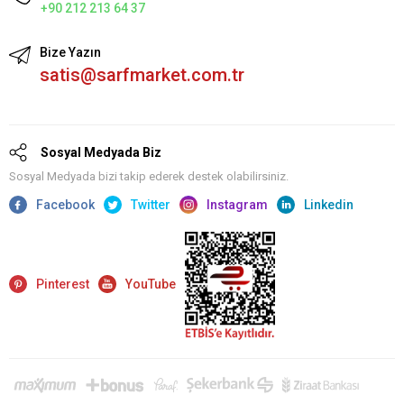
+90 212 213 64 37
Bize Yazın
satis@sarfmarket.com.tr
Sosyal Medyada Biz
Sosyal Medyada bizi takip ederek destek olabilirsiniz.
Facebook
Twitter
Instagram
Linkedin
Pinterest
YouTube