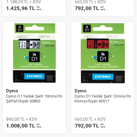
1.188,30 TL + KDV
660,00 TL + KDV
1.425,96 TL
792,00 TL
KDV
KDV
DAHİL
DAHİL
Dymo
Dymo
Dymo D1 Yedek Şerit 19mmx7m
Dymo D1 Yedek Şerit 12mmx7m
Şeffaf/Siyah 45800
Kırmızı/Siyah 45017
840,00 TL + KDV
660,00 TL + KDV
1.008,00 TL
792,00 TL
KDV
KDV
DAHİL
DAHİL