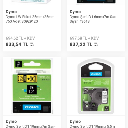
Dymo
Dymo
Dymo LW Etiket 25mmx25mm
Dymo Şerit D1 6mmx7m Sarı-
750 Adet S0929120
Siyah 43618
694,62 TL + KDV
697,68 TL + KDV
833,54 TL
837,22 TL
KDV
KDV
DAHİL
DAHİL
Dymo
Dymo
Dymo Şerit D1 19mmx7m Sarı-
Dymo Şerit D1 19mmx 5.5m