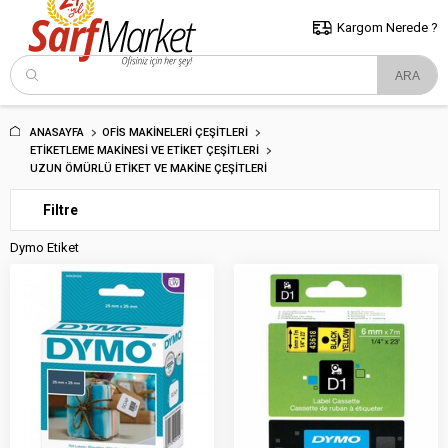
5000 TL ve Üzeri Alışverişlerde İstanbul İçi Kargo Bedava!
Kocaeli
ve Trakya İçin Tıklayın..
Kargom Nerede ?
ANASAYFA
OFIS MAKINELERI ÇEŞITLERI
ETIKETLEME MAKINESI VE ETIKET ÇEŞITLERI
UZUN ÖMÜRLÜ ETIKET VE MAKINE ÇEŞITLERI
Filtre
Dymo Etiket