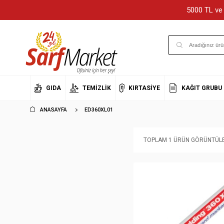
5000 TL ve 
GIDA
TEMIZLIK
KIRTASIYE
KAĞIT GRUBU
ANASAYFA
ED360XL01
TOPLAM 1 ÜRÜN GÖRÜNTÜLE