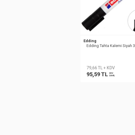
Edding
Edding Tahta Kalemi Siyah 
79,66 TL + KDV
95,59 TL
KDV
DAHİL