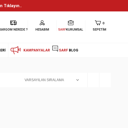
n Tıklayın..
0
KARGOM NEREDE ?
HESABIM
SARF
KURUMSAL
SEPETIM
ERI
KAMPANYALAR
SARF
BLOG