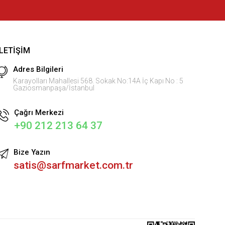
İLETIŞIM
Adres Bilgileri
Karayolları Mahallesi 568. Sokak No:14A İç Kapı No : 5
Gaziosmanpaşa/İstanbul
Çağrı Merkezi
+90 212 213 64 37
Bize Yazın
satis@sarfmarket.com.tr