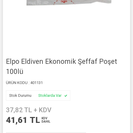
Elpo Eldiven Ekonomik Şeffaf Poşet
100lü
ÜRÜN KODU :
401131
Stok Durumu
Stoklarda Var
37,82
TL + KDV
41,61
TL
KDV
DAHİL