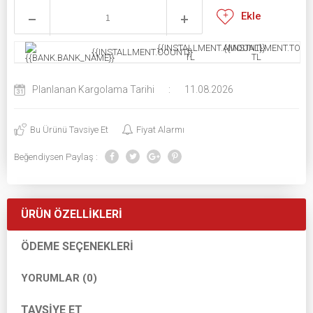
Ekle
{{INSTALLMENT.AMOUNT}}
{{INSTALLMENT.TOTAL
{{INSTALLMENT.COUNT}}
TL
TL
Planlanan Kargolama Tarihi
:
11.08.2026
Bu Ürünü Tavsiye Et
Fiyat Alarmı
Beğendiysen Paylaş :
ÜRÜN ÖZELLIKLERI
ÖDEME SEÇENEKLERI
YORUMLAR (0)
TAVSIYE ET