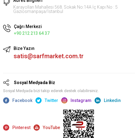
Adres Bilgileri
Karayolları Mahallesi 568. Sokak No:14A İç Kapı No : 5
Gaziosmanpaşa/İstanbul
Çağrı Merkezi
+90 212 213 64 37
Bize Yazın
satis@sarfmarket.com.tr
Sosyal Medyada Biz
Sosyal Medyada bizi takip ederek destek olabilirsiniz.
Facebook
Twitter
Instagram
Linkedin
Pinterest
YouTube