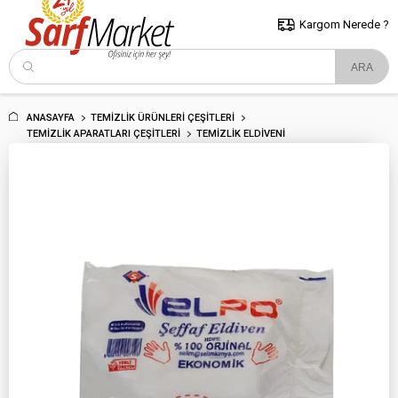
5000 TL ve Üzeri Alışverişlerde İstanbul İçi Kargo Bedava!
Kocaeli
ve Trakya İçin Tıklayın..
Kargom Nerede ?
ANASAYFA
TEMIZLIK ÜRÜNLERI ÇEŞITLERI
TEMIZLIK APARATLARI ÇEŞITLERI
TEMIZLIK ELDIVENI