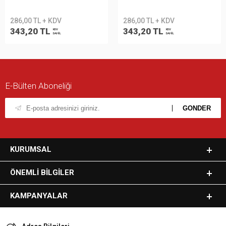
286,00 TL + KDV
286,00 TL + KDV
343,20 TL
343,20 TL
KDV
KDV
DAHİL
DAHİL
E-Bülten Aboneliği
KURUMSAL
ÖNEMLI BILGILER
KAMPANYALAR