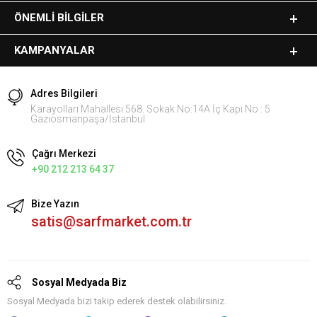
ÖNEMLI BILGILER
KAMPANYALAR
Adres Bilgileri
Karayolları Mahallesi 568. Sokak No:14A İç Kapı No : 5
Gaziosmanpaşa/İstanbul
Çağrı Merkezi
+90 212 213 64 37
Bize Yazın
satis@sarfmarket.com.tr
Sosyal Medyada Biz
Sosyal Medyada bizi takip ederek destek olabilirsiniz.