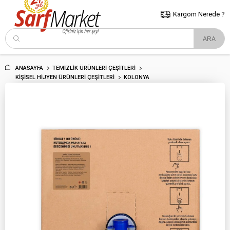
5000 TL ve Üzeri Alışverişlerde İstanbul İçi Kargo Bedava!
Kocaeli
ve Trakya İçin Tıklayın..
Kargom Nerede ?
ANASAYFA
TEMIZLIK ÜRÜNLERI ÇEŞITLERI
KIŞISEL HIJYEN ÜRÜNLERI ÇEŞITLERI
KOLONYA