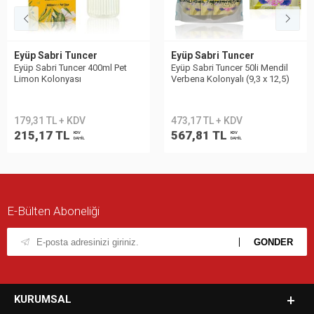
Eyüp Sabri Tuncer
Eyüp Sabri Tuncer
Eyüp Sabri Tuncer 400ml Pet
Eyüp Sabri Tuncer 50li Mendil
Limon Kolonyası
Verbena Kolonyalı (9,3 x 12,5)
Doypack
179,31 TL + KDV
473,17 TL + KDV
215,17 TL
567,81 TL
KDV
KDV
DAHİL
DAHİL
E-Bülten Aboneliği
KURUMSAL