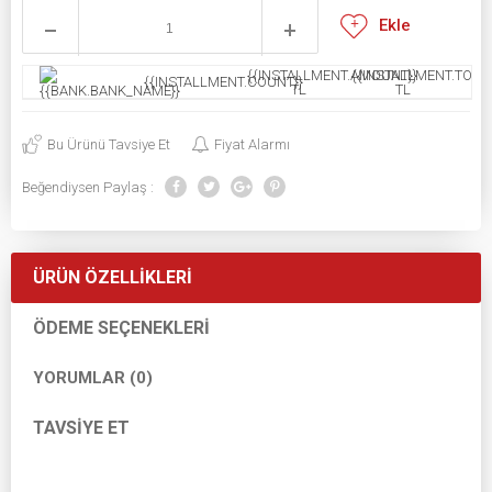
Ekle
{{INSTALLMENT.AMOUNT}}
{{INSTALLMENT.TOTAL
{{INSTALLMENT.COUNT}}
TL
TL
Bu Ürünü Tavsiye Et
Fiyat Alarmı
Beğendiysen Paylaş :
ÜRÜN ÖZELLIKLERI
ÖDEME SEÇENEKLERI
YORUMLAR (0)
TAVSIYE ET