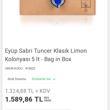
Eyüp Sabri Tuncer Klasik Limon
Kolonyası 5 lt - Bag in Box
ÜRÜN KODU :
413622
Stok Durumu
Stoklarda Var
1.324,88
TL + KDV
1.589,86
TL
KDV
DAHİL