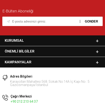
E-Bülten Aboneliği
KURUMSAL
ÖNEMLI BILGILER
KAMPANYALAR
Adres Bilgileri
Karayolları Mahallesi 568. Sokak No:14A İç Kapı No : 5
Gaziosmanpaşa/İstanbul
Çağrı Merkezi
+90 212 213 64 37