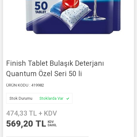
Finish Tablet Bulaşık Deterjanı
Quantum Özel Seri 50 li
ÜRÜN KODU :
419982
Stok Durumu
Stoklarda Var
474,33
TL + KDV
569,20
TL
KDV
DAHİL