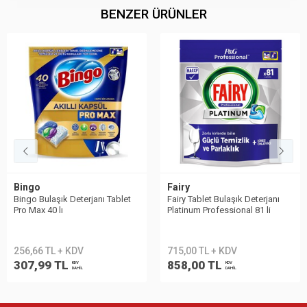
BENZER ÜRÜNLER
Bingo
Fairy
Bingo Bulaşık Deterjanı Tablet
Fairy Tablet Bulaşık Deterjanı
Pro Max 40 lı
Platinum Professional 81 li
256,66 TL + KDV
715,00 TL + KDV
307,99 TL
858,00 TL
KDV
KDV
DAHİL
DAHİL