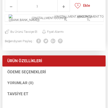
Ekle
{{INSTALLMENT.AMOUNT}}
{{INSTALLMENT.TOTAL
{{INSTALLMENT.COUNT}}
TL
TL
Bu Ürünü Tavsiye Et
Fiyat Alarmı
Beğendiysen Paylaş :
ÜRÜN ÖZELLIKLERI
ÖDEME SEÇENEKLERI
YORUMLAR (0)
TAVSIYE ET