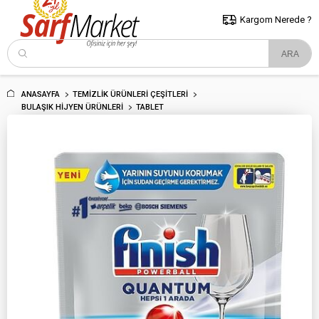
5000 TL ve Üzeri Alışverişlerde İstanbul İçi Kargo Bedava!
Kocaeli
ve Trakya İçin Tıklayın..
Kargom Nerede ?
ANASAYFA
TEMIZLIK ÜRÜNLERI ÇEŞITLERI
BULAŞIK HIJYEN ÜRÜNLERI
TABLET